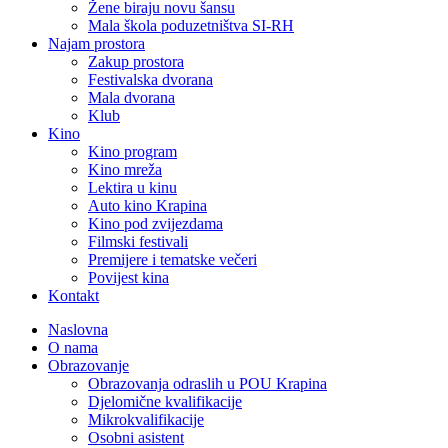
Žene biraju novu šansu
Mala škola poduzetništva SI-RH
Najam prostora
Zakup prostora
Festivalska dvorana
Mala dvorana
Klub
Kino
Kino program
Kino mreža
Lektira u kinu
Auto kino Krapina
Kino pod zvijezdama
Filmski festivali
Premijere i tematske večeri
Povijest kina
Kontakt
Naslovna
O nama
Obrazovanje
Obrazovanja odraslih u POU Krapina
Djelomične kvalifikacije
Mikrokvalifikacije
Osobni asistent