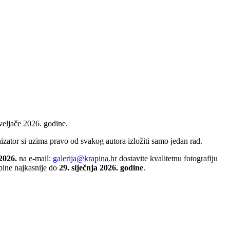
veljače 2026. godine.
nizator si uzima pravo od svakog autora izložiti samo jedan rad.
 2026.
na e-mail:
galerija@krapina.hr
dostavite kvalitetnu fotografiju
apine najkasnije do
29. siječnja 2026. godine
.