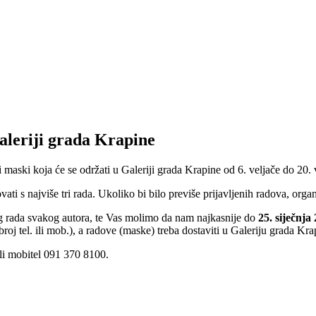
aleriji grada Krapine
aski koja će se održati u Galeriji grada Krapine od 6. veljače do 20. 
ti s najviše tri rada. Ukoliko bi bilo previše prijavljenih radova, orga
nog rada svakog autora, te Vas molimo da nam najkasnije do
25. siječnja
roj tel. ili mob.), a radove (maske) treba dostaviti u Galeriju grada Kr
ili mobitel 091 370 8100.