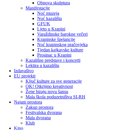
Obnova skulptura
Manifestacije
Noć muzeja
Noć kazališta
GFUK
Ljeto u Krapini
Varaždinske barokne večeri
Krapinske špelancije
Noć krapinskog pračovjeka
Tjedan kajkavske kulture
Prosinac u Krapini
Kazališne predstave i koncerti
Lektira u kazalištu
Izdavaštvo
EU projekti
Ključ kulture za sve generacije
OK! Otkrijmo kreativnost
Žene biraju novu šansu
Mala škola poduzetništva SI-RH
Najam prostora
Zakup prostora
Festivalska dvorana
Mala dvorana
Klub
Kino