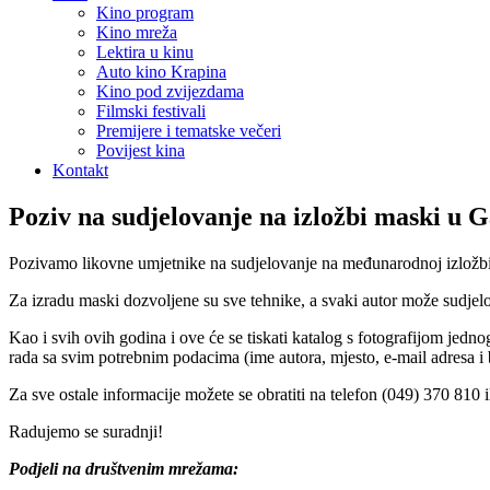
Kino program
Kino mreža
Lektira u kinu
Auto kino Krapina
Kino pod zvijezdama
Filmski festivali
Premijere i tematske večeri
Povijest kina
Kontakt
Poziv na sudjelovanje na izložbi maski u G
Pozivamo likovne umjetnike na sudjelovanje na međunarodnoj izložbi m
Za izradu maski dozvoljene su sve tehnike, a svaki autor može sudjelova
Kao i svih ovih godina i ove će se tiskati katalog s fotografijom jed
rada sa svim potrebnim podacima (ime autora, mjesto, e-mail adresa i b
Za sve ostale informacije možete se obratiti na telefon (049) 370 810 
Radujemo se suradnji!
Podjeli na društvenim mrežama: