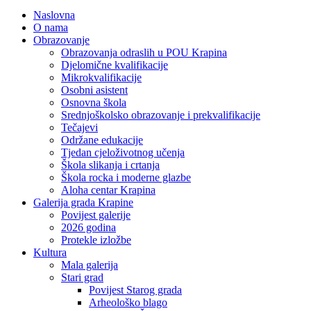
Naslovna
O nama
Obrazovanje
Obrazovanja odraslih u POU Krapina
Djelomične kvalifikacije
Mikrokvalifikacije
Osobni asistent
Osnovna škola
Srednjoškolsko obrazovanje i prekvalifikacije
Tečajevi
Održane edukacije
Tjedan cjeloživotnog učenja
Škola slikanja i crtanja
Škola rocka i moderne glazbe
Aloha centar Krapina
Galerija grada Krapine
Povijest galerije
2026 godina
Protekle izložbe
Kultura
Mala galerija
Stari grad
Povijest Starog grada
Arheološko blago