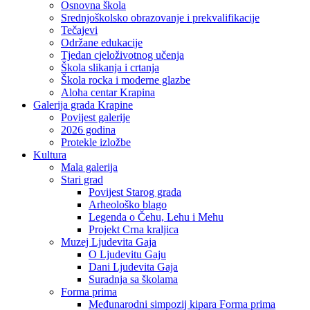
Osnovna škola
Srednjoškolsko obrazovanje i prekvalifikacije
Tečajevi
Održane edukacije
Tjedan cjeloživotnog učenja
Škola slikanja i crtanja
Škola rocka i moderne glazbe
Aloha centar Krapina
Galerija grada Krapine
Povijest galerije
2026 godina
Protekle izložbe
Kultura
Mala galerija
Stari grad
Povijest Starog grada
Arheološko blago
Legenda o Čehu, Lehu i Mehu
Projekt Crna kraljica
Muzej Ljudevita Gaja
O Ljudevitu Gaju
Dani Ljudevita Gaja
Suradnja sa školama
Forma prima
Međunarodni simpozij kipara Forma prima