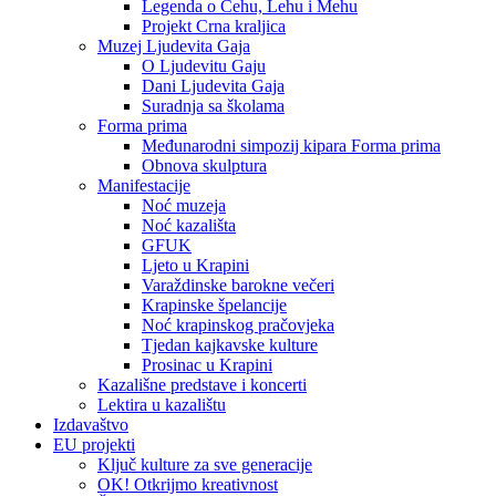
Legenda o Čehu, Lehu i Mehu
Projekt Crna kraljica
Muzej Ljudevita Gaja
O Ljudevitu Gaju
Dani Ljudevita Gaja
Suradnja sa školama
Forma prima
Međunarodni simpozij kipara Forma prima
Obnova skulptura
Manifestacije
Noć muzeja
Noć kazališta
GFUK
Ljeto u Krapini
Varaždinske barokne večeri
Krapinske špelancije
Noć krapinskog pračovjeka
Tjedan kajkavske kulture
Prosinac u Krapini
Kazališne predstave i koncerti
Lektira u kazalištu
Izdavaštvo
EU projekti
Ključ kulture za sve generacije
OK! Otkrijmo kreativnost