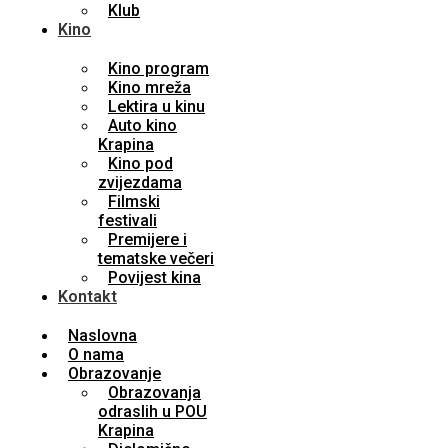
Klub
Kino
Kino program
Kino mreža
Lektira u kinu
Auto kino
Krapina
Kino pod
zvijezdama
Filmski
festivali
Premijere i
tematske večeri
Povijest kina
Kontakt
Naslovna
O nama
Obrazovanje
Obrazovanja
odraslih u POU
Krapina