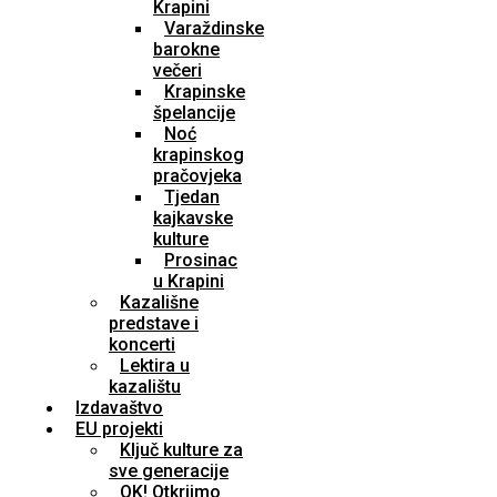
Krapini
Varaždinske
barokne
večeri
Krapinske
špelancije
Noć
krapinskog
pračovjeka
Tjedan
kajkavske
kulture
Prosinac
u Krapini
Kazališne
predstave i
koncerti
Lektira u
kazalištu
Izdavaštvo
EU projekti
Ključ kulture za
sve generacije
OK! Otkrijmo