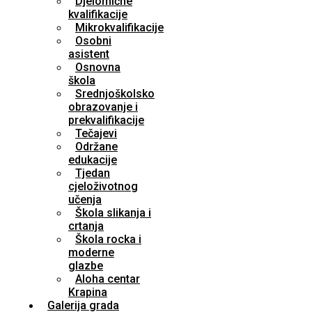
Djelomične
kvalifikacije
Mikrokvalifikacije
Osobni
asistent
Osnovna
škola
Srednjoškolsko
obrazovanje i
prekvalifikacije
Tečajevi
Održane
edukacije
Tjedan
cjeloživotnog
učenja
Škola slikanja i
crtanja
Škola rocka i
moderne
glazbe
Aloha centar
Krapina
Galerija grada