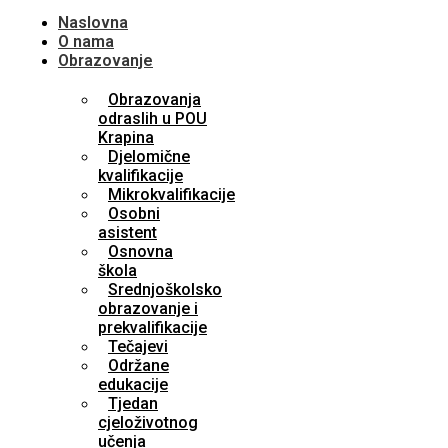
Naslovna
O nama
Obrazovanje
Obrazovanja
odraslih u POU
Krapina
Djelomične
kvalifikacije
Mikrokvalifikacije
Osobni
asistent
Osnovna
škola
Srednjoškolsko
obrazovanje i
prekvalifikacije
Tečajevi
Održane
edukacije
Tjedan
cjeloživotnog
učenja