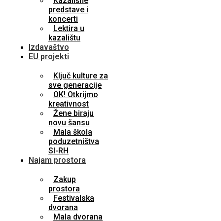
Kazališne
predstave i
koncerti
Lektira u
kazalištu
Izdavaštvo
EU projekti
Ključ kulture za
sve generacije
OK! Otkrijmo
kreativnost
Žene biraju
novu šansu
Mala škola
poduzetništva
SI-RH
Najam prostora
Zakup
prostora
Festivalska
dvorana
Mala dvorana