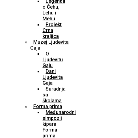
Legenda
o Čehu,
Lehu i
Mehu
Projekt
Crna
kraljica
Muzej Ljudevita
Gaja
O
Ljudevitu
Gaju
Dani
Ljudevita
Gaja
Suradnja
sa
školama
Forma prima
Međunarodni
simpozij
kipara
Forma
prima