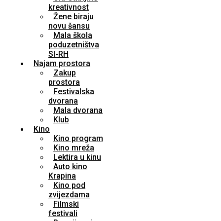
kreativnost
Žene biraju
novu šansu
Mala škola
poduzetništva
SI-RH
Najam prostora
Zakup
prostora
Festivalska
dvorana
Mala dvorana
Klub
Kino
Kino program
Kino mreža
Lektira u kinu
Auto kino
Krapina
Kino pod
zvijezdama
Filmski
festivali