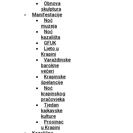
Obnova
skulptura
Manifestacije
Noć
muzeja
Noć
kazališta
GFUK
Ljeto u
Krapini
Varaždinske
barokne
večeri
Krapinske
špelancije
Noć
krapinskog
pračovjeka
Tjedan
kajkavske
kulture
Prosinac
u Krapini