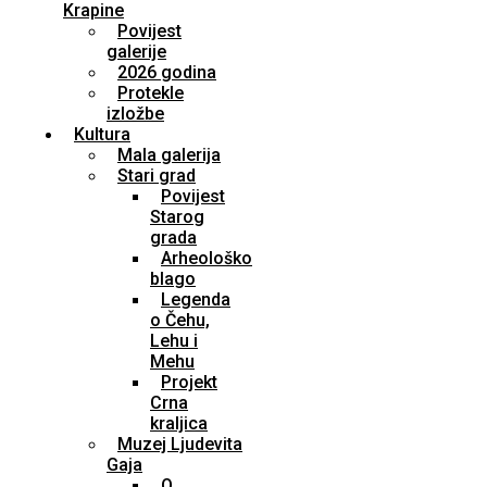
Krapine
Povijest
galerije
2026 godina
Protekle
izložbe
Kultura
Mala galerija
Stari grad
Povijest
Starog
grada
Arheološko
blago
Legenda
o Čehu,
Lehu i
Mehu
Projekt
Crna
kraljica
Muzej Ljudevita
Gaja
O