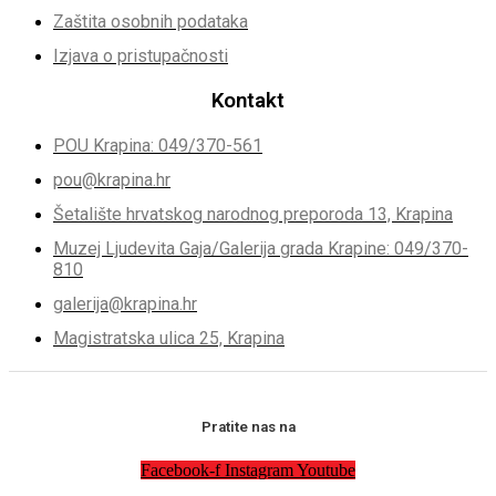
Zaštita osobnih podataka
Izjava o pristupačnosti
Kontakt
POU Krapina: 049/370-561
pou@krapina.hr
Šetalište hrvatskog narodnog preporoda 13, Krapina
Muzej Ljudevita Gaja/Galerija grada Krapine: 049/370-
810
galerija@krapina.hr
Magistratska ulica 25, Krapina
Pratite nas na
Facebook-f
Instagram
Youtube