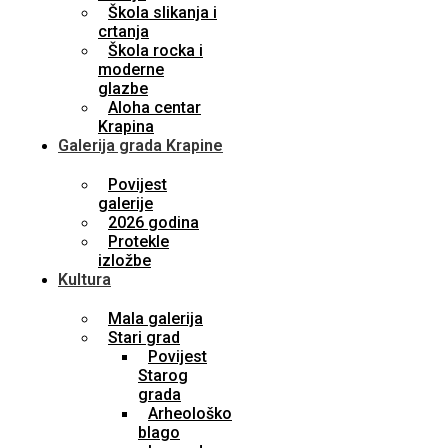
Škola slikanja i
crtanja
Škola rocka i
moderne
glazbe
Aloha centar
Krapina
Galerija grada Krapine
Povijest
galerije
2026 godina
Protekle
izložbe
Kultura
Mala galerija
Stari grad
Povijest
Starog
grada
Arheološko
blago