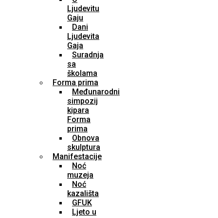
Ljudevitu
Gaju
Dani
Ljudevita
Gaja
Suradnja
sa
školama
Forma prima
Međunarodni
simpozij
kipara
Forma
prima
Obnova
skulptura
Manifestacije
Noć
muzeja
Noć
kazališta
GFUK
Ljeto u