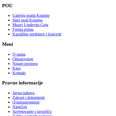
POU
Galerija grada Krapine
Stari grad Krapina
Muzej Ljudevita Gaja
Forma prima
Kazališne predstave i koncerti
Meni
O nama
Obrazovanje
Najam prostora
Kino
Kontakt
Pravne informacije
Javna nabava
Zakoni i dokumenti
iTransparentnost
Natječaji
Savjetovanje s javnošću