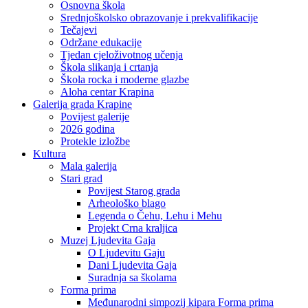
Osnovna škola
Srednjoškolsko obrazovanje i prekvalifikacije
Tečajevi
Održane edukacije
Tjedan cjeloživotnog učenja
Škola slikanja i crtanja
Škola rocka i moderne glazbe
Aloha centar Krapina
Galerija grada Krapine
Povijest galerije
2026 godina
Protekle izložbe
Kultura
Mala galerija
Stari grad
Povijest Starog grada
Arheološko blago
Legenda o Čehu, Lehu i Mehu
Projekt Crna kraljica
Muzej Ljudevita Gaja
O Ljudevitu Gaju
Dani Ljudevita Gaja
Suradnja sa školama
Forma prima
Međunarodni simpozij kipara Forma prima