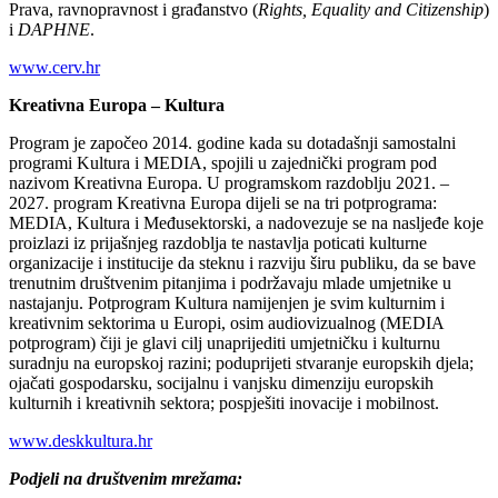
Prava, ravnopravnost i građanstvo (
Rights, Equality and Citizenship
)
i
DAPHNE
.
www.cerv.hr
Kreativna Europa – Kultura
Program je započeo 2014. godine kada su dotadašnji samostalni
programi Kultura i MEDIA, spojili u zajednički program pod
nazivom Kreativna Europa. U programskom razdoblju 2021. –
2027. program Kreativna Europa dijeli se na tri potprograma:
MEDIA, Kultura i Međusektorski, a nadovezuje se na nasljeđe koje
proizlazi iz prijašnjeg razdoblja te nastavlja poticati kulturne
organizacije i institucije da steknu i razviju širu publiku, da se bave
trenutnim društvenim pitanjima i podržavaju mlade umjetnike u
nastajanju. Potprogram Kultura namijenjen je svim kulturnim i
kreativnim sektorima u Europi, osim audiovizualnog (MEDIA
potprogram) čiji je glavi cilj unaprijediti umjetničku i kulturnu
suradnju na europskoj razini; poduprijeti stvaranje europskih djela;
ojačati gospodarsku, socijalnu i vanjsku dimenziju europskih
kulturnih i kreativnih sektora; pospješiti inovacije i mobilnost.
www.deskkultura.hr
Podjeli na društvenim mrežama: