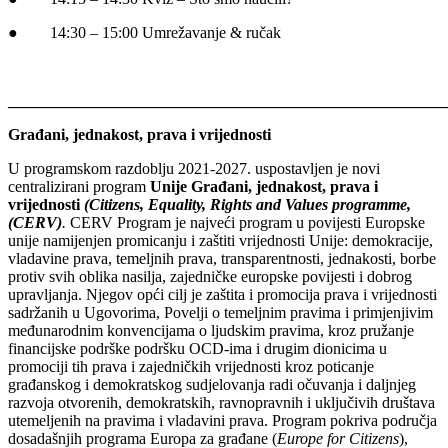
● 14:30 – 15:00 Umrežavanje & ručak
_______________________________________________________
Građani, jednakost, prava i vrijednosti
U programskom razdoblju 2021-2027. uspostavljen je novi
centralizirani program
Unije Građani, jednakost, prava i
vrijednosti
(Citizens, Equality, Rights and Values programme,
(CERV)
.
CERV Program je najveći program u povijesti Europske
unije namijenjen promicanju i zaštiti vrijednosti Unije: demokracije,
vladavine prava, temeljnih prava, transparentnosti, jednakosti, borbe
protiv svih oblika nasilja, zajedničke europske povijesti i dobrog
upravljanja. Njegov opći cilj je zaštita i promocija prava i vrijednosti
sadržanih u Ugovorima, Povelji o temeljnim pravima i primjenjivim
međunarodnim konvencijama o ljudskim pravima, kroz pružanje
financijske podrške podršku OCD-ima i drugim dionicima u
promociji tih prava i zajedničkih vrijednosti kroz poticanje
građanskog i demokratskog sudjelovanja radi očuvanja i daljnjeg
razvoja otvorenih, demokratskih, ravnopravnih i uključivih društava
utemeljenih na pravima i vladavini prava. Program pokriva područja
dosadašnjih programa Europa za građane (
Europe for Citizens
),