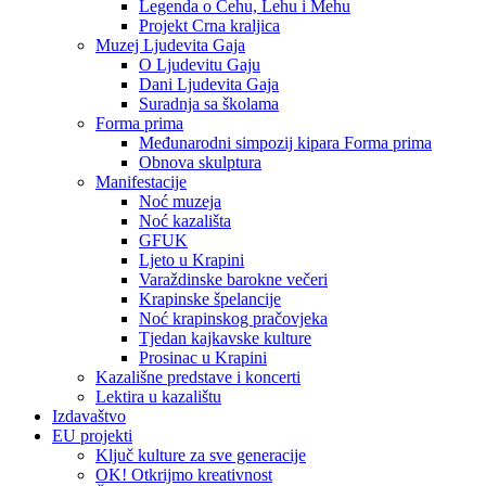
Legenda o Čehu, Lehu i Mehu
Projekt Crna kraljica
Muzej Ljudevita Gaja
O Ljudevitu Gaju
Dani Ljudevita Gaja
Suradnja sa školama
Forma prima
Međunarodni simpozij kipara Forma prima
Obnova skulptura
Manifestacije
Noć muzeja
Noć kazališta
GFUK
Ljeto u Krapini
Varaždinske barokne večeri
Krapinske špelancije
Noć krapinskog pračovjeka
Tjedan kajkavske kulture
Prosinac u Krapini
Kazališne predstave i koncerti
Lektira u kazalištu
Izdavaštvo
EU projekti
Ključ kulture za sve generacije
OK! Otkrijmo kreativnost