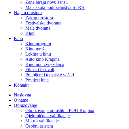
Žene biraju novu šansu
Mala škola poduzetništva SI-RH
Najam prostora
Zakup prostora
Festivalska dvorana
Mala dvorana
Klub
Kino
Kino program
Kino mreža
Lektira u kinu
Auto kino Krapina
Kino pod zvijezdama
Filmski festivali
Premijere i tematske večeri
Povijest kina
Kontakt
Naslovna
O nama
Obrazovanje
Obrazovanja odraslih u POU Krapina
Djelomične kvalifikacije
Mikrokvalifikacije
Osobni asistent