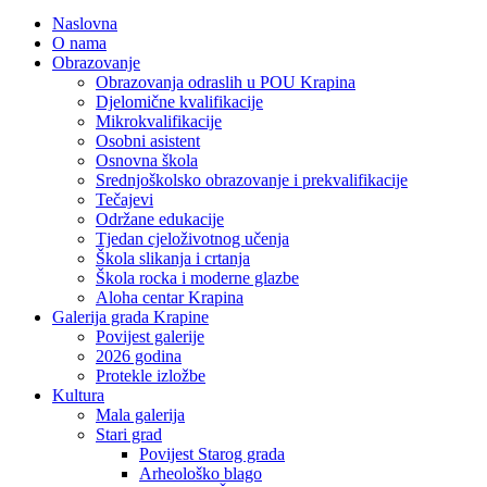
Naslovna
O nama
Obrazovanje
Obrazovanja odraslih u POU Krapina
Djelomične kvalifikacije
Mikrokvalifikacije
Osobni asistent
Osnovna škola
Srednjoškolsko obrazovanje i prekvalifikacije
Tečajevi
Održane edukacije
Tjedan cjeloživotnog učenja
Škola slikanja i crtanja
Škola rocka i moderne glazbe
Aloha centar Krapina
Galerija grada Krapine
Povijest galerije
2026 godina
Protekle izložbe
Kultura
Mala galerija
Stari grad
Povijest Starog grada
Arheološko blago