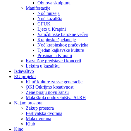
Obnova skulptura
Manifestacije
Noć muzeja
Noć kazališta
GFUK
Ljeto u Krapini
Varaždinske barokne večeri
Krapinske špelancije
Noć krapinskog pračovjeka
Tjedan kajkavske kulture
Prosinac u Krapini
Kazališne predstave i koncerti
Lektira u kazalištu
Izdavaštvo
EU projekti
Ključ kulture za sve generacije
OK! Otkrijmo kreativnost
Žene biraju novu šansu
Mala škola poduzetništva SI-RH
Najam prostora
Zakup prostora
Festivalska dvorana
Mala dvorana
Klub
Kino