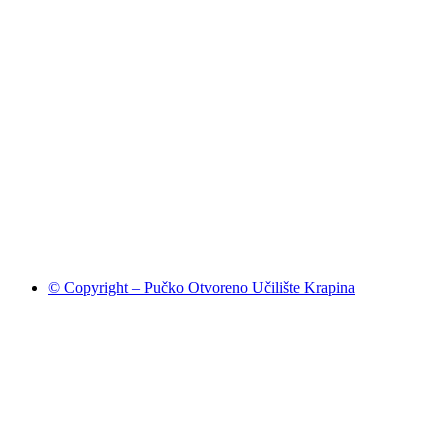
© Copyright – Pučko Otvoreno Učilište Krapina