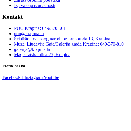
Zaštita osobnih podataka
Izjava o pristupačnosti
Kontakt
POU Krapina: 049/370-561
pou@krapina.hr
Šetalište hrvatskog narodnog preporoda 13, Krapina
Muzej Ljudevita Gaja/Galerija grada Krapine: 049/370-810
galerija@krapina.hr
Magistratska ulica 25, Krapina
Pratite nas na
Facebook-f
Instagram
Youtube