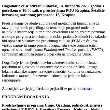
Događanje će se održati u utorak, 14. listopada 2025. godine s
početkom u 10:00 sati, u prostorijama POU Krapina, Šetalište
hrvatskog narodnog preporoda 13, Krapina.
Predstavljanje će obuhvatiti pregled mogućnosti financiranja za
razvoj projektnih prijedloga za teme koje programi nude, uz
najnovije informacije o trenutno otvorenim i nadolazećim pozivima
u sklopu programa te primjerima dobre prakse. Sudionici će također
biti upoznati s osnovama projektnog ciklusa (PCM) te će kroz
vježbu napraviti samo procjenu kapaciteta svoje organizacije i
upoznati se sa značajkama
Funding and Tenders portala (F&TP),
centralnim alatom za prijavu projekata na programe Unije.
Događanje je namijenjeno svim zainteresiranim sudionicima, s
posebnim naglaskom na organizacije civilnog društva, udruge,
lokalne akcijske grupe, razvojne agencije, kulturne organizacije,
kulturne ustanove, obrazovne institucije te jedinice lokalne
samouprave.
Za sudjelovanje je potrebno prijaviti se putem
obrasca
.
PROGRAM DOGAĐANJA
Predstavljanje programa Unije: Građani, jednakost, prava i
vrijednosti (CERV) & Kreativna Europa – Kultura – idejni i