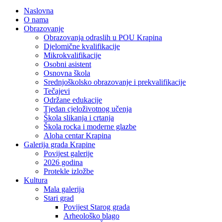
Naslovna
O nama
Obrazovanje
Obrazovanja odraslih u POU Krapina
Djelomične kvalifikacije
Mikrokvalifikacije
Osobni asistent
Osnovna škola
Srednjoškolsko obrazovanje i prekvalifikacije
Tečajevi
Održane edukacije
Tjedan cjeloživotnog učenja
Škola slikanja i crtanja
Škola rocka i moderne glazbe
Aloha centar Krapina
Galerija grada Krapine
Povijest galerije
2026 godina
Protekle izložbe
Kultura
Mala galerija
Stari grad
Povijest Starog grada
Arheološko blago