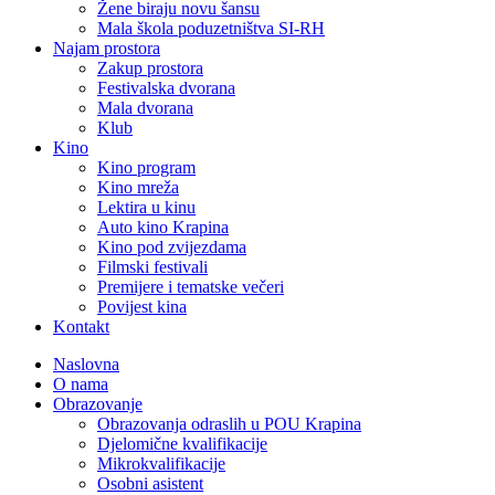
Žene biraju novu šansu
Mala škola poduzetništva SI-RH
Najam prostora
Zakup prostora
Festivalska dvorana
Mala dvorana
Klub
Kino
Kino program
Kino mreža
Lektira u kinu
Auto kino Krapina
Kino pod zvijezdama
Filmski festivali
Premijere i tematske večeri
Povijest kina
Kontakt
Naslovna
O nama
Obrazovanje
Obrazovanja odraslih u POU Krapina
Djelomične kvalifikacije
Mikrokvalifikacije
Osobni asistent