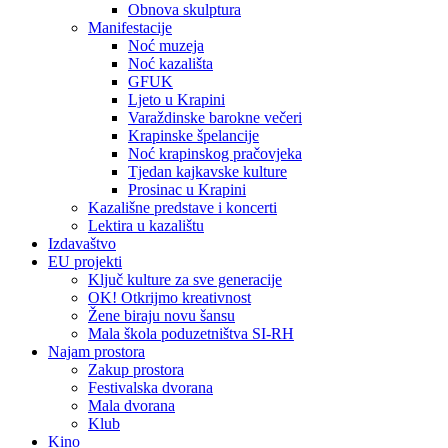
Obnova skulptura
Manifestacije
Noć muzeja
Noć kazališta
GFUK
Ljeto u Krapini
Varaždinske barokne večeri
Krapinske špelancije
Noć krapinskog pračovjeka
Tjedan kajkavske kulture
Prosinac u Krapini
Kazališne predstave i koncerti
Lektira u kazalištu
Izdavaštvo
EU projekti
Ključ kulture za sve generacije
OK! Otkrijmo kreativnost
Žene biraju novu šansu
Mala škola poduzetništva SI-RH
Najam prostora
Zakup prostora
Festivalska dvorana
Mala dvorana
Klub
Kino