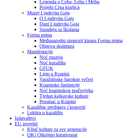
Legenda o Čehu, Lehu i Mehu
Projekt Crna kraljica
Muzej Ljudevita Gaja
O Ljudevitu Gaju
Dani Ljudevita Gaja
Suradnja sa školama
Forma prima
Međunarodni simpozij kipara Forma prima
Obnova skulptura
Manifestacije
Noć muzeja
Noć kazališta
GFUK
Ljeto u Krapini
Varaždinske barokne večeri
Krapinske špelancije
Noć krapinskog pračovjeka
Tjedan kajkavske kulture
Prosinac u Krapini
Kazališne predstave i koncerti
Lektira u kazalištu
Izdavaštvo
EU projekti
Ključ kulture za sve generacije
OK! Otkrijmo kreativnost