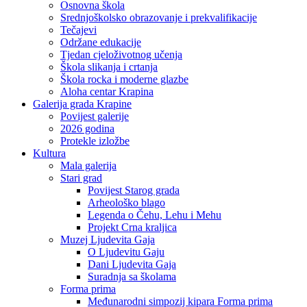
Osnovna škola
Srednjoškolsko obrazovanje i prekvalifikacije
Tečajevi
Održane edukacije
Tjedan cjeloživotnog učenja
Škola slikanja i crtanja
Škola rocka i moderne glazbe
Aloha centar Krapina
Galerija grada Krapine
Povijest galerije
2026 godina
Protekle izložbe
Kultura
Mala galerija
Stari grad
Povijest Starog grada
Arheološko blago
Legenda o Čehu, Lehu i Mehu
Projekt Crna kraljica
Muzej Ljudevita Gaja
O Ljudevitu Gaju
Dani Ljudevita Gaja
Suradnja sa školama
Forma prima
Međunarodni simpozij kipara Forma prima