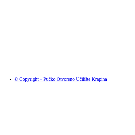
© Copyright – Pučko Otvoreno Učilište Krapina