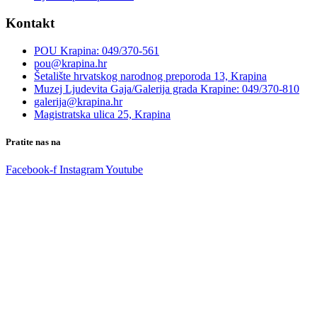
Kontakt
POU Krapina: 049/370-561
pou@krapina.hr
Šetalište hrvatskog narodnog preporoda 13, Krapina
Muzej Ljudevita Gaja/Galerija grada Krapine: 049/370-810
galerija@krapina.hr
Magistratska ulica 25, Krapina
Pratite nas na
Facebook-f
Instagram
Youtube