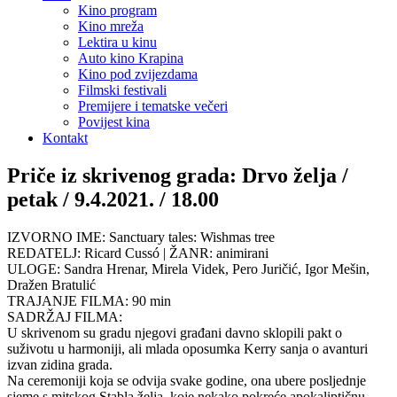
Kino program
Kino mreža
Lektira u kinu
Auto kino Krapina
Kino pod zvijezdama
Filmski festivali
Premijere i tematske večeri
Povijest kina
Kontakt
Priče iz skrivenog grada: Drvo želja /
petak / 9.4.2021. / 18.00
IZVORNO IME: Sanctuary tales: Wishmas tree
REDATELJ: Ricard Cussó | ŽANR: animirani
ULOGE: Sandra Hrenar, Mirela Videk, Pero Juričić, Igor Mešin,
Dražen Bratulić
TRAJANJE FILMA: 90 min
SADRŽAJ FILMA:
U skrivenom su gradu njegovi građani davno sklopili pakt o
suživotu u harmoniji, ali mlada oposumka Kerry sanja o avanturi
izvan zidina grada.
Na ceremoniji koja se odvija svake godine, ona ubere posljednje
sjeme s mitskog Stabla želja, koje nekako pokreće apokaliptičnu