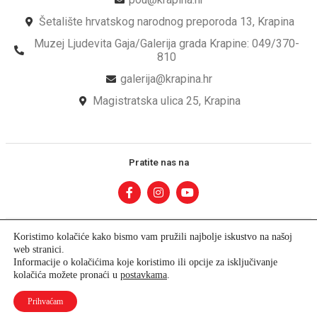
Šetalište hrvatskog narodnog preporoda 13, Krapina
Muzej Ljudevita Gaja/Galerija grada Krapine: 049/370-
810
galerija@krapina.hr
Magistratska ulica 25, Krapina
Pratite nas na
Koristimo kolačiće kako bismo vam pružili najbolje iskustvo na našoj
web stranici.
Informacije o kolačićima koje koristimo ili opcije za isključivanje
© Copyright – Pučko Otvoreno Učilište Krapina
kolačića možete pronaći u
postavkama
.
Developed by krMedia
Prihvaćam