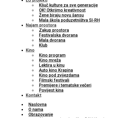
EU projekti
Ključ kulture za sve generacije
OK! Otkrijmo kreativnost
Žene biraju novu šansu
Mala škola poduzetništva SI-RH
Najam prostora
Zakup prostora
Festivalska dvorana
Mala dvorana
Klub
Kino
Kino program
Kino mreža
Lektira u kinu
Auto kino Krapina
Kino pod zvijezdama
Filmski festivali
Premijere i tematske večeri
Povijest kina
Kontakt
Naslovna
O nama
Obrazovanje