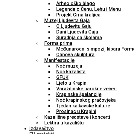
Arheološko blago
Legenda o Čehu, Lehu i Mehu
Projekt Crna kraljica
Muzej Ljudevita Gaja
O Ljudevitu Gaju
Dani Ljudevita Gaja
Suradnja sa školama
Forma prima
Međunarodni simpozij kipara Form
Obnova skulptura
Manifestacije
Noć muzeja
Noć kazališta
GFUK
Ljeto u Krapini
Varaždinske barokne večeri
Krapinske špelancije
Noć krapinskog pračovjeka
Tjedan kajkavske kulture
Prosinac u Krapini
Kazališne predstave i koncerti
Lektira u kazalištu
Izdavaštvo