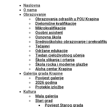
Naslovna
O nama
Obrazovanje
Obrazovanja odraslih u POU Krapina
Djelomične kvalifikacije
Mikrokvalifikacije
Osobni asistent
Osnovna škola
Srednjoškolsko obrazovanje i prekvalifik
Tečajevi
Održane edukacije
Tjedan cjeloživotnog učenja
Škola slikanja i crtanja
Škola rocka i moderne glazbe
Aloha centar Krapina
Galerija grada Krapine
Povijest galerije
2026 godina
Protekle izložbe
Kultura
Mala galerija
Stari grad
Povijest Starog grada