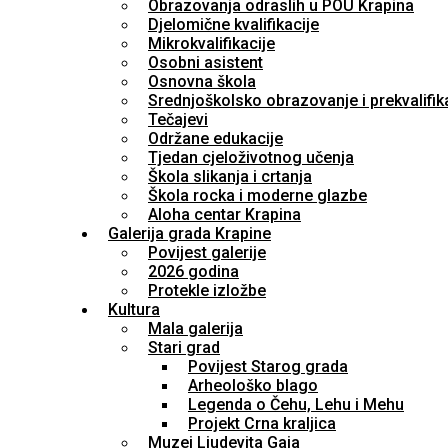
Obrazovanja odraslih u POU Krapina
Djelomične kvalifikacije
Mikrokvalifikacije
Osobni asistent
Osnovna škola
Srednjoškolsko obrazovanje i prekvalifik
Tečajevi
Održane edukacije
Tjedan cjeloživotnog učenja
Škola slikanja i crtanja
Škola rocka i moderne glazbe
Aloha centar Krapina
Galerija grada Krapine
Povijest galerije
2026 godina
Protekle izložbe
Kultura
Mala galerija
Stari grad
Povijest Starog grada
Arheološko blago
Legenda o Čehu, Lehu i Mehu
Projekt Crna kraljica
Muzej Ljudevita Gaja