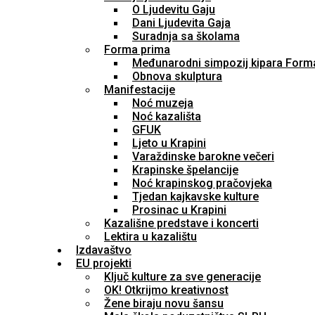
O Ljudevitu Gaju
Dani Ljudevita Gaja
Suradnja sa školama
Forma prima
Međunarodni simpozij kipara Form
Obnova skulptura
Manifestacije
Noć muzeja
Noć kazališta
GFUK
Ljeto u Krapini
Varaždinske barokne večeri
Krapinske špelancije
Noć krapinskog pračovjeka
Tjedan kajkavske kulture
Prosinac u Krapini
Kazališne predstave i koncerti
Lektira u kazalištu
Izdavaštvo
EU projekti
Ključ kulture za sve generacije
OK! Otkrijmo kreativnost
Žene biraju novu šansu