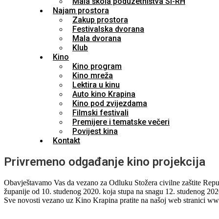
Mala škola poduzetništva SI-RH
Najam prostora
Zakup prostora
Festivalska dvorana
Mala dvorana
Klub
Kino
Kino program
Kino mreža
Lektira u kinu
Auto kino Krapina
Kino pod zvijezdama
Filmski festivali
Premijere i tematske večeri
Povijest kina
Kontakt
Privremeno odgađanje kino projekcija
Obavještavamo Vas da vezano za Odluku Stožera civilne zaštite Rep
županije od 10. studenog 2020. koja stupa na snagu 12. studenog 20
Sve novosti vezano uz Kino Krapina pratite na našoj web stranici ww