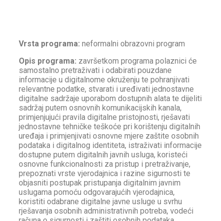
Vrsta programa:
neformalni obrazovni program
Opis programa:
završetkom programa polaznici će
samostalno pretraživati i odabirati pouzdane
informacije u digitalnome okruženju te pohranjivati
relevantne podatke, stvarati i uređivati jednostavne
digitalne sadržaje uporabom dostupnih alata te dijeliti
sadržaj putem osnovnih komunikacijskih kanala,
primjenjujući pravila digitalne pristojnosti, rješavati
jednostavne tehničke teškoće pri korištenju digitalnih
uređaja i primjenjivati osnovne mjere zaštite osobnih
podataka i digitalnog identiteta, istraživati informacije
dostupne putem digitalnih javnih usluga, koristeći
osnovne funkcionalnosti za pristup i pretraživanje,
prepoznati vrste vjerodajnica i razine sigurnosti te
objasniti postupak pristupanja digitalnim javnim
uslugama pomoću odgovarajućih vjerodajnica,
koristiti odabrane digitalne javne usluge u svrhu
rješavanja osobnih administrativnih potreba, vodeći
računa o sigurnosti i zaštiti osobnih podataka