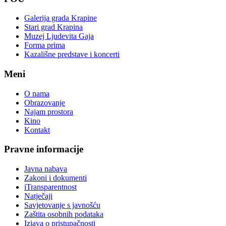
Galerija grada Krapine
Stari grad Krapina
Muzej Ljudevita Gaja
Forma prima
Kazališne predstave i koncerti
Meni
O nama
Obrazovanje
Najam prostora
Kino
Kontakt
Pravne informacije
Javna nabava
Zakoni i dokumenti
iTransparentnost
Natječaji
Savjetovanje s javnošću
Zaštita osobnih podataka
Izjava o pristupačnosti