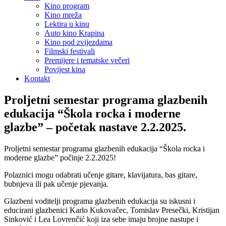
Kino program
Kino mreža
Lektira u kinu
Auto kino Krapina
Kino pod zvijezdama
Filmski festivali
Premijere i tematske večeri
Povijest kina
Kontakt
Proljetni semestar programa glazbenih
edukacija “Škola rocka i moderne
glazbe” – početak nastave 2.2.2025.
Proljetni semestar programa glazbenih edukacija “Škola rocka i
moderne glazbe” počinje 2.2.2025!
Polaznici mogu odabrati učenje gitare, klavijatura, bas gitare,
bubnjeva ili pak učenje pjevanja.
Glazbeni voditelji programa glazbenih edukacija su iskusni i
educirani glazbenici Karlo Kukovačec, Tomislav Presečki, Kristijan
Sinković i Lea Lovrenčić koji iza sebe imaju brojne nastupe i