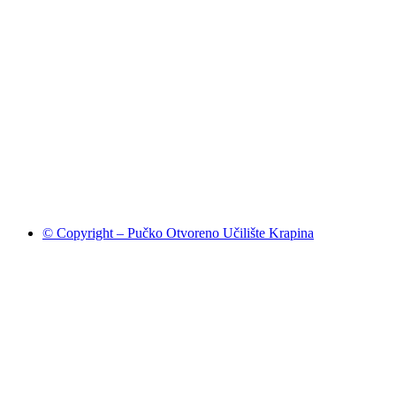
© Copyright – Pučko Otvoreno Učilište Krapina