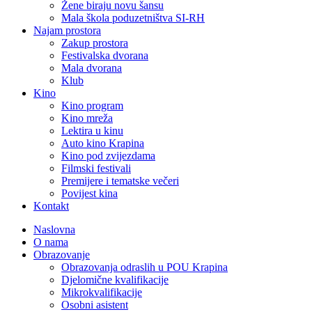
Žene biraju novu šansu
Mala škola poduzetništva SI-RH
Najam prostora
Zakup prostora
Festivalska dvorana
Mala dvorana
Klub
Kino
Kino program
Kino mreža
Lektira u kinu
Auto kino Krapina
Kino pod zvijezdama
Filmski festivali
Premijere i tematske večeri
Povijest kina
Kontakt
Naslovna
O nama
Obrazovanje
Obrazovanja odraslih u POU Krapina
Djelomične kvalifikacije
Mikrokvalifikacije
Osobni asistent