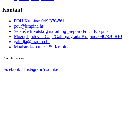
Kontakt
POU Krapina: 049/370-561
pou@krapina.hr
Šetalište hrvatskog narodnog preporoda 13, Krapina
Muzej Ljudevita Gaja/Galerija grada Krapine: 049/370-810
galerija@krapina.hr
Magistratska ulica 25, Krapina
Pratite nas na
Facebook-f
Instagram
Youtube