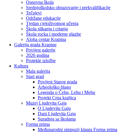
Osnovna škola
Srednjoškolsko obrazovanje i prekvalifikacije
Tečajevi
Održane edukacije
Tjedan cjeloživotnog učenja
Škola slikanja i crtanja
Škola rocka i moderne glazbe
Aloha centar Krapina
Galerija grada Krapine
Povijest galerije
2026 godina
Protekle izložbe
Kultura
Mala galerija
Stari grad
Povijest Starog grada
Arheološko blago
Legenda o Čehu, Lehu i Mehu
Projekt Crna kraljica
Muzej Ljudevita Gaja
O Ljudevitu Gaju
Dani Ljudevita Gaja
Suradnja sa školama
Forma prima
Međunarodni simpozij kipara Forma prima