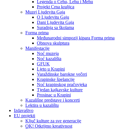
Legenda o Čehu, Lehu i Mehu
Projekt Crna kraljica
Muzej Ljudevita Gaja
O Ljudevitu Gaju
Dani Ljudevita Gaja
Suradnja sa školama
Forma prima
Međunarodni simpozij kipara Forma prima
Obnova skulptura
Manifestacije
Noć muzeja
Noć kazališta
GFUK
Ljeto u Krapini
Varaždinske barokne večeri
Krapinske špelancije
Noć krapinskog pračovjeka
Tjedan kajkavske kulture
Prosinac u Krapini
Kazališne predstave i koncerti
Lektira u kazalištu
Izdavaštvo
EU projekti
Ključ kulture za sve generacije
OK! Otkrijmo kreativnost