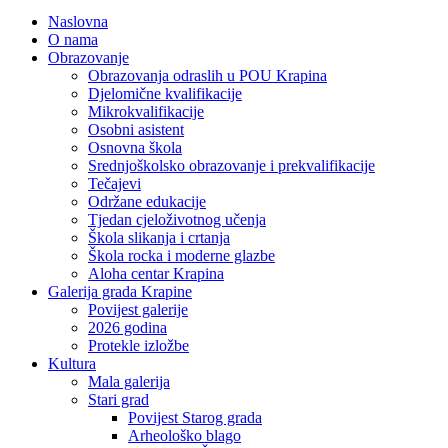
Naslovna
O nama
Obrazovanje
Obrazovanja odraslih u POU Krapina
Djelomične kvalifikacije
Mikrokvalifikacije
Osobni asistent
Osnovna škola
Srednjoškolsko obrazovanje i prekvalifikacije
Tečajevi
Održane edukacije
Tjedan cjeloživotnog učenja
Škola slikanja i crtanja
Škola rocka i moderne glazbe
Aloha centar Krapina
Galerija grada Krapine
Povijest galerije
2026 godina
Protekle izložbe
Kultura
Mala galerija
Stari grad
Povijest Starog grada
Arheološko blago