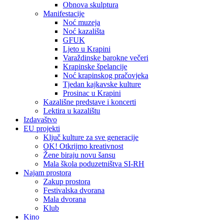
Obnova skulptura
Manifestacije
Noć muzeja
Noć kazališta
GFUK
Ljeto u Krapini
Varaždinske barokne večeri
Krapinske špelancije
Noć krapinskog pračovjeka
Tjedan kajkavske kulture
Prosinac u Krapini
Kazališne predstave i koncerti
Lektira u kazalištu
Izdavaštvo
EU projekti
Ključ kulture za sve generacije
OK! Otkrijmo kreativnost
Žene biraju novu šansu
Mala škola poduzetništva SI-RH
Najam prostora
Zakup prostora
Festivalska dvorana
Mala dvorana
Klub
Kino