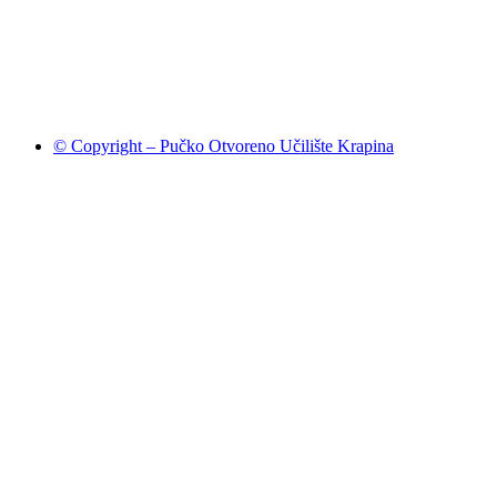
© Copyright – Pučko Otvoreno Učilište Krapina