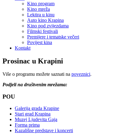
Kino program
Kino mreža
Lektira u kinu
Auto kino Krapina
Kino pod zvijezdama
Filmski festivali
Premijere i tematske večeri
Povijest kina
Kontakt
Prosinac u Krapini
Više o programu možete saznati na
poveznici
.
Podjeli na društvenim mrežama:
POU
Galerija grada Krapine
Stari grad Krapina
Muzej Ljudevita Gaja
Forma prima
Kazališne predstave i koncerti