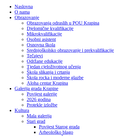
Naslovna
O nama
Obrazovanje
Obrazovanja odraslih u POU Krapina
Djelomične kvalifikacije
Mikrokvalifikacije
Osobni asistent
Osnovna škola
Srednjoškolsko obrazovanje i prekvalifikacije
Tečajevi
Održane edukacije
Tjedan cjeloživotnog učenja
Škola slikanja i crtanja
Škola rocka i moderne glazbe
Aloha centar Krapina
Galerija grada Krapine
Povijest galerije
2026 godina
Protekle izložbe
Kultura
Mala galerija
Stari grad
Povijest Starog grada
Arheološko blago