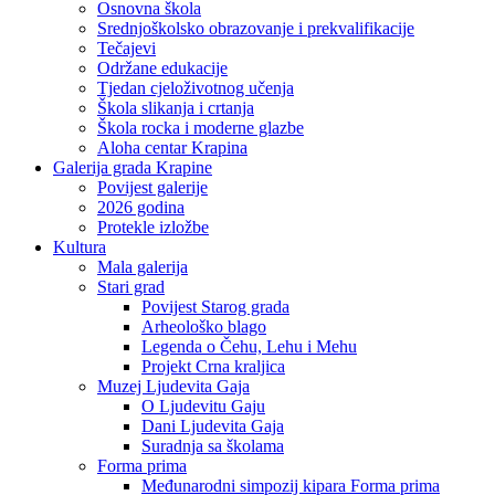
Osnovna škola
Srednjoškolsko obrazovanje i prekvalifikacije
Tečajevi
Održane edukacije
Tjedan cjeloživotnog učenja
Škola slikanja i crtanja
Škola rocka i moderne glazbe
Aloha centar Krapina
Galerija grada Krapine
Povijest galerije
2026 godina
Protekle izložbe
Kultura
Mala galerija
Stari grad
Povijest Starog grada
Arheološko blago
Legenda o Čehu, Lehu i Mehu
Projekt Crna kraljica
Muzej Ljudevita Gaja
O Ljudevitu Gaju
Dani Ljudevita Gaja
Suradnja sa školama
Forma prima
Međunarodni simpozij kipara Forma prima