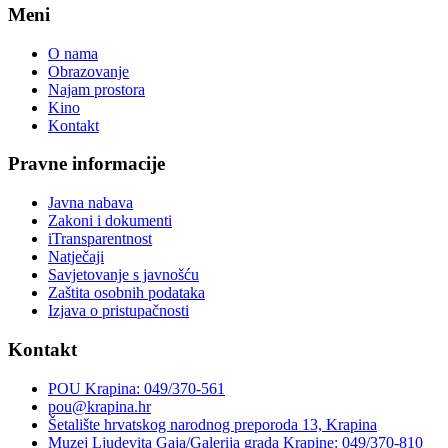
Meni
O nama
Obrazovanje
Najam prostora
Kino
Kontakt
Pravne informacije
Javna nabava
Zakoni i dokumenti
iTransparentnost
Natječaji
Savjetovanje s javnošću
Zaštita osobnih podataka
Izjava o pristupačnosti
Kontakt
POU Krapina: 049/370-561
pou@krapina.hr
Šetalište hrvatskog narodnog preporoda 13, Krapina
Muzej Ljudevita Gaja/Galerija grada Krapine: 049/370-810