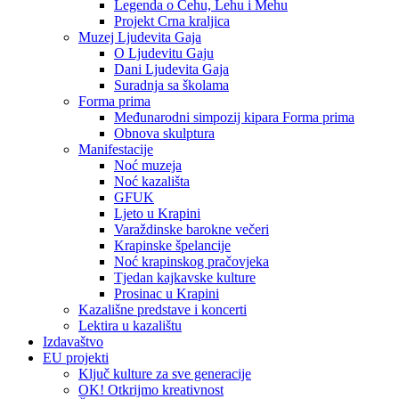
Legenda o Čehu, Lehu i Mehu
Projekt Crna kraljica
Muzej Ljudevita Gaja
O Ljudevitu Gaju
Dani Ljudevita Gaja
Suradnja sa školama
Forma prima
Međunarodni simpozij kipara Forma prima
Obnova skulptura
Manifestacije
Noć muzeja
Noć kazališta
GFUK
Ljeto u Krapini
Varaždinske barokne večeri
Krapinske špelancije
Noć krapinskog pračovjeka
Tjedan kajkavske kulture
Prosinac u Krapini
Kazališne predstave i koncerti
Lektira u kazalištu
Izdavaštvo
EU projekti
Ključ kulture za sve generacije
OK! Otkrijmo kreativnost