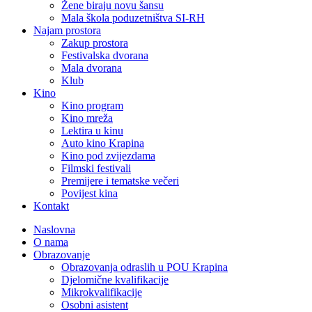
Žene biraju novu šansu
Mala škola poduzetništva SI-RH
Najam prostora
Zakup prostora
Festivalska dvorana
Mala dvorana
Klub
Kino
Kino program
Kino mreža
Lektira u kinu
Auto kino Krapina
Kino pod zvijezdama
Filmski festivali
Premijere i tematske večeri
Povijest kina
Kontakt
Naslovna
O nama
Obrazovanje
Obrazovanja odraslih u POU Krapina
Djelomične kvalifikacije
Mikrokvalifikacije
Osobni asistent