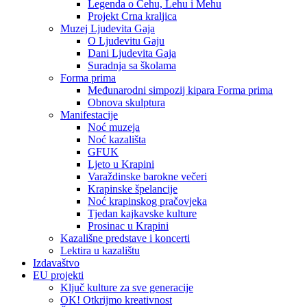
Legenda o Čehu, Lehu i Mehu
Projekt Crna kraljica
Muzej Ljudevita Gaja
O Ljudevitu Gaju
Dani Ljudevita Gaja
Suradnja sa školama
Forma prima
Međunarodni simpozij kipara Forma prima
Obnova skulptura
Manifestacije
Noć muzeja
Noć kazališta
GFUK
Ljeto u Krapini
Varaždinske barokne večeri
Krapinske špelancije
Noć krapinskog pračovjeka
Tjedan kajkavske kulture
Prosinac u Krapini
Kazališne predstave i koncerti
Lektira u kazalištu
Izdavaštvo
EU projekti
Ključ kulture za sve generacije
OK! Otkrijmo kreativnost