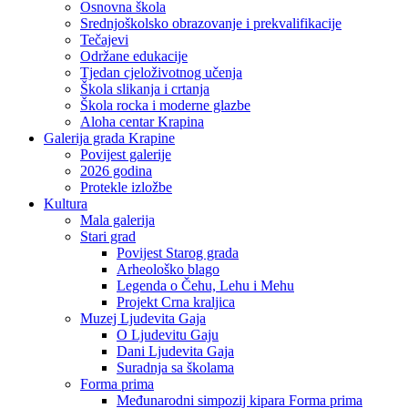
Osnovna škola
Srednjoškolsko obrazovanje i prekvalifikacije
Tečajevi
Održane edukacije
Tjedan cjeloživotnog učenja
Škola slikanja i crtanja
Škola rocka i moderne glazbe
Aloha centar Krapina
Galerija grada Krapine
Povijest galerije
2026 godina
Protekle izložbe
Kultura
Mala galerija
Stari grad
Povijest Starog grada
Arheološko blago
Legenda o Čehu, Lehu i Mehu
Projekt Crna kraljica
Muzej Ljudevita Gaja
O Ljudevitu Gaju
Dani Ljudevita Gaja
Suradnja sa školama
Forma prima
Međunarodni simpozij kipara Forma prima