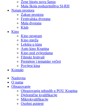
Žene biraju novu šansu
Mala škola poduzetništva SI-RH
Najam prostora
Zakup prostora
Festivalska dvorana
Mala dvorana
Klub
Kino
Kino program
Kino mreža
Lektira u kinu
Auto kino Krapina
Kino pod zvijezdama
Filmski festivali
Premijere i tematske večeri
Povijest kina
Kontakt
Naslovna
O nama
Obrazovanje
Obrazovanja odraslih u POU Krapina
Djelomične kvalifikacije
Mikrokvalifikacije
Osobni asistent