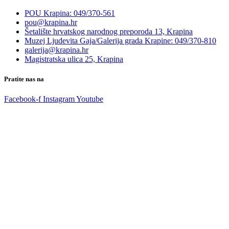
POU Krapina: 049/370-561
pou@krapina.hr
Šetalište hrvatskog narodnog preporoda 13, Krapina
Muzej Ljudevita Gaja/Galerija grada Krapine: 049/370-810
galerija@krapina.hr
Magistratska ulica 25, Krapina
Pratite nas na
Facebook-f
Instagram
Youtube