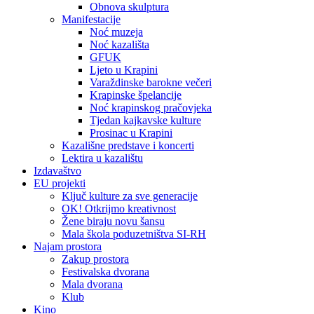
Obnova skulptura
Manifestacije
Noć muzeja
Noć kazališta
GFUK
Ljeto u Krapini
Varaždinske barokne večeri
Krapinske špelancije
Noć krapinskog pračovjeka
Tjedan kajkavske kulture
Prosinac u Krapini
Kazališne predstave i koncerti
Lektira u kazalištu
Izdavaštvo
EU projekti
Ključ kulture za sve generacije
OK! Otkrijmo kreativnost
Žene biraju novu šansu
Mala škola poduzetništva SI-RH
Najam prostora
Zakup prostora
Festivalska dvorana
Mala dvorana
Klub
Kino