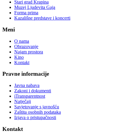
Stari grad Krapina
Muzej Ljudevita Gaja
Forma prima
Kazališne predstave i koncerti
Meni
O nama
Obrazovanje
Najam prostora
Kino
Kontakt
Pravne informacije
Javna nabava
Zakoni i dokumenti
iTransparentnost
Natječaji
Savjetovanje s javnošću
Zaštita osobnih podataka
Izjava o pristupačnosti
Kontakt