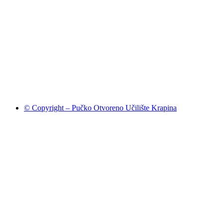
© Copyright – Pučko Otvoreno Učilište Krapina