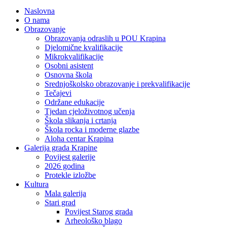
Naslovna
O nama
Obrazovanje
Obrazovanja odraslih u POU Krapina
Djelomične kvalifikacije
Mikrokvalifikacije
Osobni asistent
Osnovna škola
Srednjoškolsko obrazovanje i prekvalifikacije
Tečajevi
Održane edukacije
Tjedan cjeloživotnog učenja
Škola slikanja i crtanja
Škola rocka i moderne glazbe
Aloha centar Krapina
Galerija grada Krapine
Povijest galerije
2026 godina
Protekle izložbe
Kultura
Mala galerija
Stari grad
Povijest Starog grada
Arheološko blago