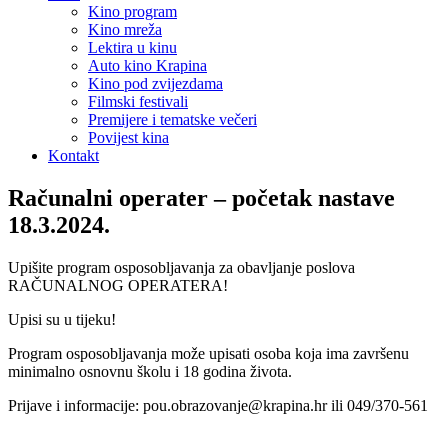
Kino program
Kino mreža
Lektira u kinu
Auto kino Krapina
Kino pod zvijezdama
Filmski festivali
Premijere i tematske večeri
Povijest kina
Kontakt
Računalni operater – početak nastave
18.3.2024.
Upišite program osposobljavanja za obavljanje poslova
RAČUNALNOG OPERATERA!
Upisi su u tijeku!
Program osposobljavanja može upisati osoba koja ima završenu
minimalno osnovnu školu i 18 godina života.
Prijave i informacije: pou.obrazovanje@krapina.hr ili 049/370-561