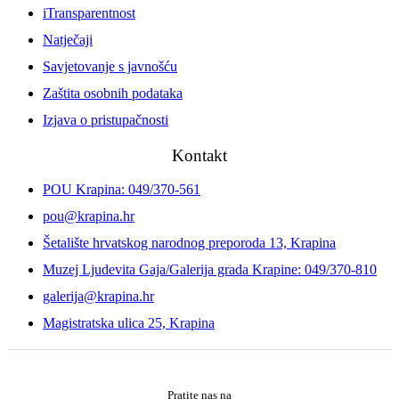
iTransparentnost
Natječaji
Savjetovanje s javnošću
Zaštita osobnih podataka
Izjava o pristupačnosti
Kontakt
POU Krapina: 049/370-561
pou@krapina.hr
Šetalište hrvatskog narodnog preporoda 13, Krapina
Muzej Ljudevita Gaja/Galerija grada Krapine: 049/370-810
galerija@krapina.hr
Magistratska ulica 25, Krapina
Pratite nas na