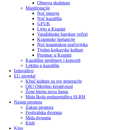
Obnova skulptura
Manifestacije
Noć muzeja
Noć kazališta
GFUK
Ljeto u Krapini
Varaždinske barokne večeri
Krapinske špelancije
Noć krapinskog pračovjeka
Tjedan kajkavske kulture
Prosinac u Krapini
Kazališne predstave i koncerti
Lektira u kazalištu
Izdavaštvo
EU projekti
Ključ kulture za sve generacije
OK! Otkrijmo kreativnost
Žene biraju novu šansu
Mala škola poduzetništva SI-RH
Najam prostora
Zakup prostora
Festivalska dvorana
Mala dvorana
Klub
Kino