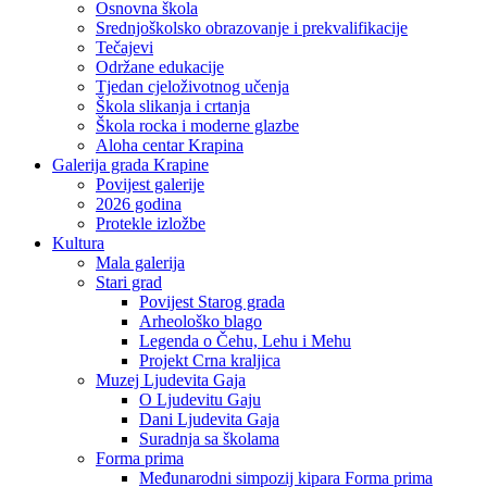
Osnovna škola
Srednjoškolsko obrazovanje i prekvalifikacije
Tečajevi
Održane edukacije
Tjedan cjeloživotnog učenja
Škola slikanja i crtanja
Škola rocka i moderne glazbe
Aloha centar Krapina
Galerija grada Krapine
Povijest galerije
2026 godina
Protekle izložbe
Kultura
Mala galerija
Stari grad
Povijest Starog grada
Arheološko blago
Legenda o Čehu, Lehu i Mehu
Projekt Crna kraljica
Muzej Ljudevita Gaja
O Ljudevitu Gaju
Dani Ljudevita Gaja
Suradnja sa školama
Forma prima
Međunarodni simpozij kipara Forma prima