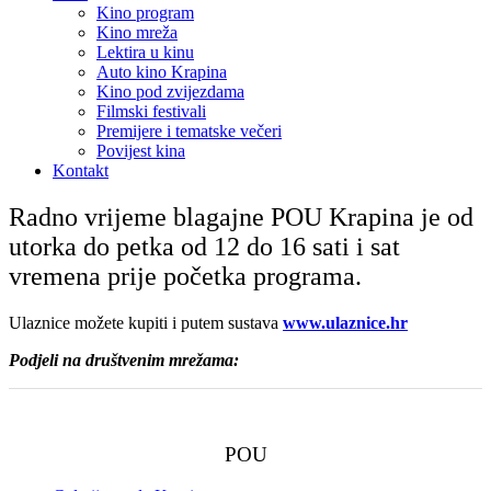
Kino program
Kino mreža
Lektira u kinu
Auto kino Krapina
Kino pod zvijezdama
Filmski festivali
Premijere i tematske večeri
Povijest kina
Kontakt
Radno vrijeme blagajne POU Krapina je od
utorka do petka od 12 do 16 sati i sat
vremena prije početka programa.
Ulaznice možete kupiti i putem sustava
www.ulaznice.hr
Podjeli na društvenim mrežama:
POU