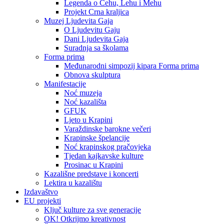
Legenda o Čehu, Lehu i Mehu
Projekt Crna kraljica
Muzej Ljudevita Gaja
O Ljudevitu Gaju
Dani Ljudevita Gaja
Suradnja sa školama
Forma prima
Međunarodni simpozij kipara Forma prima
Obnova skulptura
Manifestacije
Noć muzeja
Noć kazališta
GFUK
Ljeto u Krapini
Varaždinske barokne večeri
Krapinske špelancije
Noć krapinskog pračovjeka
Tjedan kajkavske kulture
Prosinac u Krapini
Kazališne predstave i koncerti
Lektira u kazalištu
Izdavaštvo
EU projekti
Ključ kulture za sve generacije
OK! Otkrijmo kreativnost