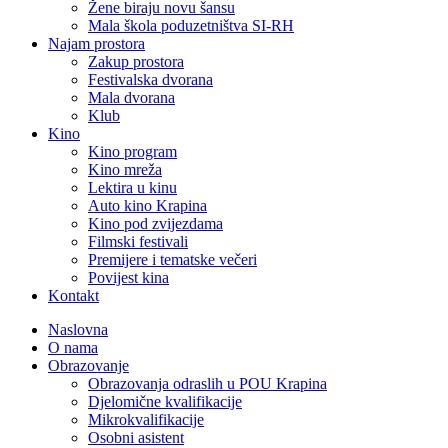
Žene biraju novu šansu
Mala škola poduzetništva SI-RH
Najam prostora
Zakup prostora
Festivalska dvorana
Mala dvorana
Klub
Kino
Kino program
Kino mreža
Lektira u kinu
Auto kino Krapina
Kino pod zvijezdama
Filmski festivali
Premijere i tematske večeri
Povijest kina
Kontakt
Naslovna
O nama
Obrazovanje
Obrazovanja odraslih u POU Krapina
Djelomične kvalifikacije
Mikrokvalifikacije
Osobni asistent