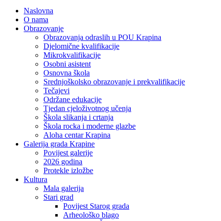
Naslovna
O nama
Obrazovanje
Obrazovanja odraslih u POU Krapina
Djelomične kvalifikacije
Mikrokvalifikacije
Osobni asistent
Osnovna škola
Srednjoškolsko obrazovanje i prekvalifikacije
Tečajevi
Održane edukacije
Tjedan cjeloživotnog učenja
Škola slikanja i crtanja
Škola rocka i moderne glazbe
Aloha centar Krapina
Galerija grada Krapine
Povijest galerije
2026 godina
Protekle izložbe
Kultura
Mala galerija
Stari grad
Povijest Starog grada
Arheološko blago