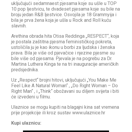
uključujući sedamnaest pjesama koje su ušle u TOP
10 pop ljestvicu, te dvadeset pjesama koje su bile na
broju jedan R&B ljestvice. Osvojila je 18 Grammyija i
bila je prva žena koja je ušla u Rock and Roll kuću
slavnih.
Arethina obrada hita Otisa Reddinga „RESPECT“, koja
je postala zaštitna pjesma feminističkog pokreta,
ustoličila ju je kao ikonu u borbi za ljudska i ženska
prava. Bila je više od pjevačice i njezine pjesme su
bile više od pjesama. Pjevala je na pogrebu za Dr.
Martina Luthera Kinga te na tri inauguracije američkih
predsjednika.
Uz „Respect“ brojni hitovi, uključujući „You Make Me
Feel Like A Natural Woman“ , „Do Right Woman – Do
Right Man“ , i „Think“ obožavani su diljem svijeta i biti
će izvedeni u filmu.
Ulaznice se mogu kupiti na blagajni kina sat vremena
prije projekcije ili kroz sustav www.ulaznice.hr
Kupi ulaznicu: