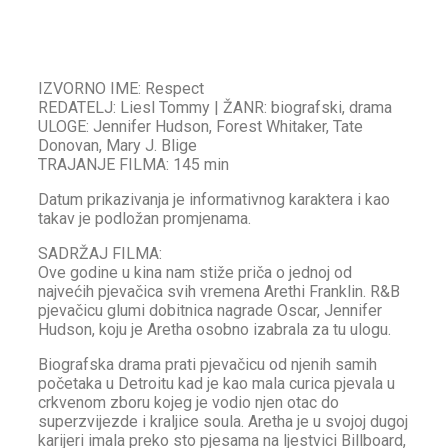
IZVORNO IME: Respect
REDATELJ: Liesl Tommy | ŽANR: biografski, drama
ULOGE: Jennifer Hudson, Forest Whitaker, Tate
Donovan, Mary J. Blige
TRAJANJE FILMA: 145 min
Datum prikazivanja je informativnog karaktera i kao
takav je podložan promjenama.
SADRŽAJ FILMA:
Ove godine u kina nam stiže priča o jednoj od
najvećih pjevačica svih vremena Arethi Franklin. R&B
pjevačicu glumi dobitnica nagrade Oscar, Jennifer
Hudson, koju je Aretha osobno izabrala za tu ulogu.
Biografska drama prati pjevačicu od njenih samih
početaka u Detroitu kad je kao mala curica pjevala u
crkvenom zboru kojeg je vodio njen otac do
superzvijezde i kraljice soula. Aretha je u svojoj dugoj
karijeri imala preko sto pjesama na ljestvici Billboard,