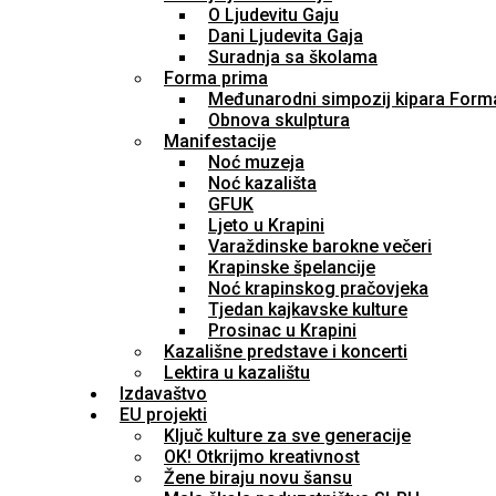
O Ljudevitu Gaju
Dani Ljudevita Gaja
Suradnja sa školama
Forma prima
Međunarodni simpozij kipara Form
Obnova skulptura
Manifestacije
Noć muzeja
Noć kazališta
GFUK
Ljeto u Krapini
Varaždinske barokne večeri
Krapinske špelancije
Noć krapinskog pračovjeka
Tjedan kajkavske kulture
Prosinac u Krapini
Kazališne predstave i koncerti
Lektira u kazalištu
Izdavaštvo
EU projekti
Ključ kulture za sve generacije
OK! Otkrijmo kreativnost
Žene biraju novu šansu