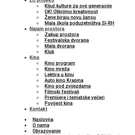
EU projekti
Ključ kulture za sve generacije
OK! Otkrijmo kreativnost
Žene biraju novu šansu
Mala škola poduzetništva SI-RH
Najam prostora
Zakup prostora
Festivalska dvorana
Mala dvorana
Klub
Kino
Kino program
Kino mreža
Lektira u kinu
Auto kino Krapina
Kino pod zvijezdama
Filmski festivali
Premijere i tematske večeri
Povijest kina
Kontakt
Naslovna
O nama
Obrazovanje