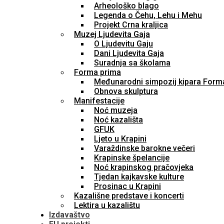
Arheološko blago
Legenda o Čehu, Lehu i Mehu
Projekt Crna kraljica
Muzej Ljudevita Gaja
O Ljudevitu Gaju
Dani Ljudevita Gaja
Suradnja sa školama
Forma prima
Međunarodni simpozij kipara Form
Obnova skulptura
Manifestacije
Noć muzeja
Noć kazališta
GFUK
Ljeto u Krapini
Varaždinske barokne večeri
Krapinske špelancije
Noć krapinskog pračovjeka
Tjedan kajkavske kulture
Prosinac u Krapini
Kazališne predstave i koncerti
Lektira u kazalištu
Izdavaštvo