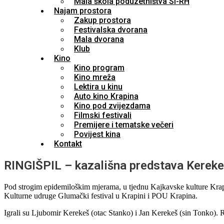
Mala škola poduzetništva SI-RH
Najam prostora
Zakup prostora
Festivalska dvorana
Mala dvorana
Klub
Kino
Kino program
Kino mreža
Lektira u kinu
Auto kino Krapina
Kino pod zvijezdama
Filmski festivali
Premijere i tematske večeri
Povijest kina
Kontakt
RINGIŠPIL – kazališna predstava Kereke
Pod strogim epidemiloškim mjerama, u tjednu Kajkavske kulture Krap
Kulturne udruge Glumački festival u Krapini i POU Krapina.
Igrali su Ljubomir Kerekeš (otac Stanko) i Jan Kerekeš (sin Tonko). R