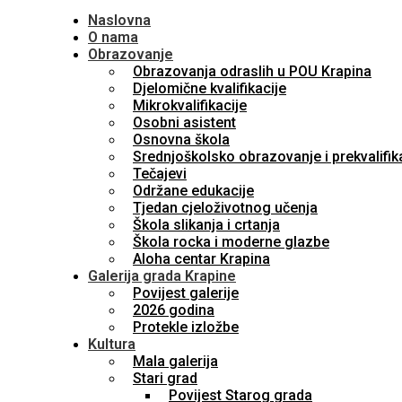
Naslovna
O nama
Obrazovanje
Obrazovanja odraslih u POU Krapina
Djelomične kvalifikacije
Mikrokvalifikacije
Osobni asistent
Osnovna škola
Srednjoškolsko obrazovanje i prekvalifik
Tečajevi
Održane edukacije
Tjedan cjeloživotnog učenja
Škola slikanja i crtanja
Škola rocka i moderne glazbe
Aloha centar Krapina
Galerija grada Krapine
Povijest galerije
2026 godina
Protekle izložbe
Kultura
Mala galerija
Stari grad
Povijest Starog grada