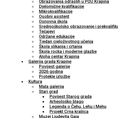
Obrazovanja odraslih u POU Krapina
Djelomične kvalifikacije
Mikrokvalifikacije
Osobni asistent
Osnovna škola
Srednjoškolsko obrazovanje i prekvalifik
Tečajevi
Održane edukacije
Tjedan cjeloživotnog učenja
Škola slikanja i crtanja
Škola rocka i moderne glazbe
Aloha centar Krapina
Galerija grada Krapine
Povijest galerije
2026 godina
Protekle izložbe
Kultura
Mala galerija
Stari grad
Povijest Starog grada
Arheološko blago
Legenda o Čehu, Lehu i Mehu
Projekt Crna kraljica
Muzej Ljudevita Gaja