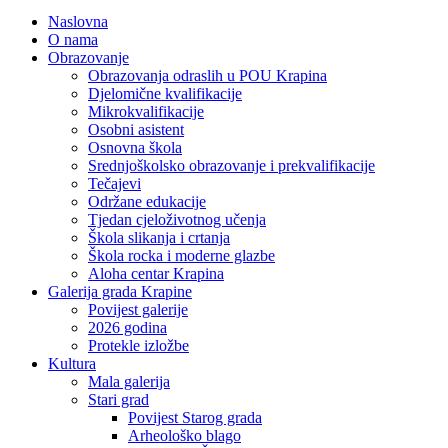
Naslovna
O nama
Obrazovanje
Obrazovanja odraslih u POU Krapina
Djelomične kvalifikacije
Mikrokvalifikacije
Osobni asistent
Osnovna škola
Srednjoškolsko obrazovanje i prekvalifikacije
Tečajevi
Održane edukacije
Tjedan cjeloživotnog učenja
Škola slikanja i crtanja
Škola rocka i moderne glazbe
Aloha centar Krapina
Galerija grada Krapine
Povijest galerije
2026 godina
Protekle izložbe
Kultura
Mala galerija
Stari grad
Povijest Starog grada
Arheološko blago