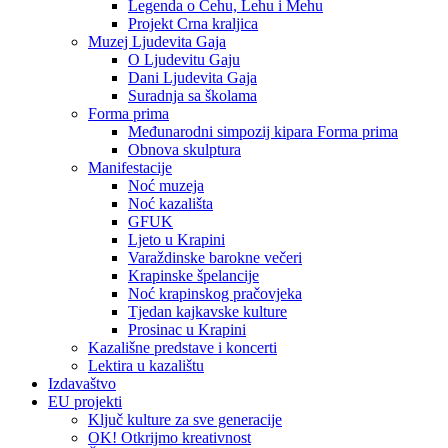
Legenda o Čehu, Lehu i Mehu
Projekt Crna kraljica
Muzej Ljudevita Gaja
O Ljudevitu Gaju
Dani Ljudevita Gaja
Suradnja sa školama
Forma prima
Međunarodni simpozij kipara Forma prima
Obnova skulptura
Manifestacije
Noć muzeja
Noć kazališta
GFUK
Ljeto u Krapini
Varaždinske barokne večeri
Krapinske špelancije
Noć krapinskog pračovjeka
Tjedan kajkavske kulture
Prosinac u Krapini
Kazališne predstave i koncerti
Lektira u kazalištu
Izdavaštvo
EU projekti
Ključ kulture za sve generacije
OK! Otkrijmo kreativnost