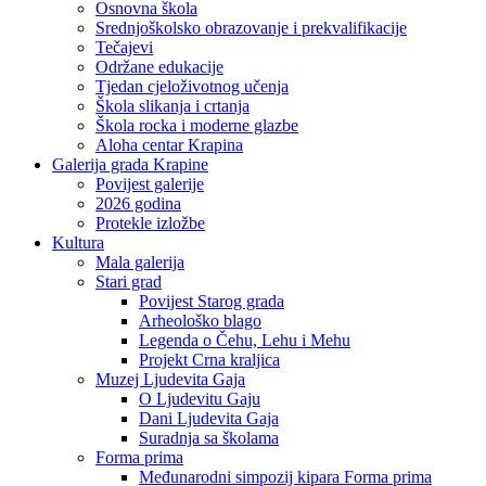
Osnovna škola
Srednjoškolsko obrazovanje i prekvalifikacije
Tečajevi
Održane edukacije
Tjedan cjeloživotnog učenja
Škola slikanja i crtanja
Škola rocka i moderne glazbe
Aloha centar Krapina
Galerija grada Krapine
Povijest galerije
2026 godina
Protekle izložbe
Kultura
Mala galerija
Stari grad
Povijest Starog grada
Arheološko blago
Legenda o Čehu, Lehu i Mehu
Projekt Crna kraljica
Muzej Ljudevita Gaja
O Ljudevitu Gaju
Dani Ljudevita Gaja
Suradnja sa školama
Forma prima
Međunarodni simpozij kipara Forma prima