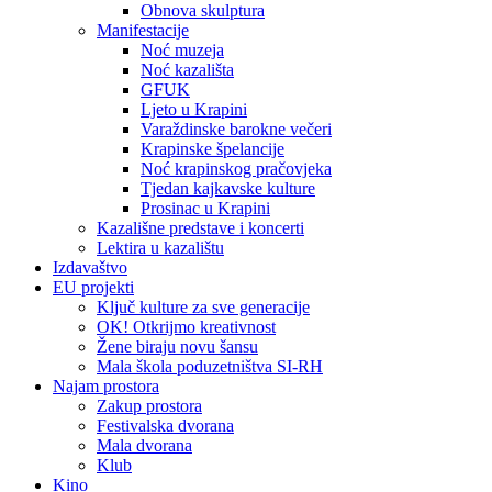
Obnova skulptura
Manifestacije
Noć muzeja
Noć kazališta
GFUK
Ljeto u Krapini
Varaždinske barokne večeri
Krapinske špelancije
Noć krapinskog pračovjeka
Tjedan kajkavske kulture
Prosinac u Krapini
Kazališne predstave i koncerti
Lektira u kazalištu
Izdavaštvo
EU projekti
Ključ kulture za sve generacije
OK! Otkrijmo kreativnost
Žene biraju novu šansu
Mala škola poduzetništva SI-RH
Najam prostora
Zakup prostora
Festivalska dvorana
Mala dvorana
Klub
Kino