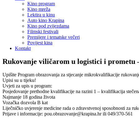
Kino program
Kino mreža
Lektira u kinu
Auto kino Krapina
Kino pod zvijezdama
Filmski festivali
Premijere i tematske večeri
Povijest kina
Kontakt
Rukovanje viličarom u logistici i prometu 
Upišite Program obrazovanja za stjecanje mikrokvalifikacije rukovanje
Upisi su u tijeku!
Uvjeti za upis u program:
Posjedovanje prethodne kvalifikacije na razini 1 – kvalifikacija ste
Najmanje 18 godina života
Vozačka dozvola B kat
Liječničko uvjerenje medicine rada o zdravstvenoj sposobnosti za ruk
Prijave i informacije: pou.obrazovanje@krapina.hr ili 049/370-561