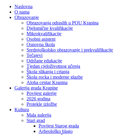
Naslovna
O nama
Obrazovanje
Obrazovanja odraslih u POU Krapina
Djelomične kvalifikacije
Mikrokvalifikacije
Osobni asistent
Osnovna škola
Srednjoškolsko obrazovanje i prekvalifikacije
Tečajevi
Održane edukacije
Tjedan cjeloživotnog učenja
Škola slikanja i crtanja
Škola rocka i moderne glazbe
Aloha centar Krapina
Galerija grada Krapine
Povijest galerije
2026 godina
Protekle izložbe
Kultura
Mala galerija
Stari grad
Povijest Starog grada
Arheološko blago