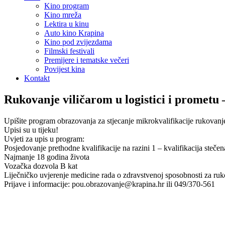
Kino program
Kino mreža
Lektira u kinu
Auto kino Krapina
Kino pod zvijezdama
Filmski festivali
Premijere i tematske večeri
Povijest kina
Kontakt
Rukovanje viličarom u logistici i prometu 
Upišite program obrazovanja za stjecanje mikrokvalifikacije rukovanje 
Upisi su u tijeku!
Uvjeti za upis u program:
Posjedovanje prethodne kvalifikacije na razini 1 – kvalifikacija ste
Najmanje 18 godina života
Vozačka dozvola B kat
Liječničko uvjerenje medicine rada o zdravstvenoj sposobnosti za ruk
Prijave i informacije: pou.obrazovanje@krapina.hr ili 049/370-561