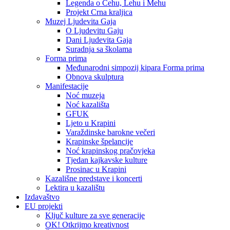
Legenda o Čehu, Lehu i Mehu
Projekt Crna kraljica
Muzej Ljudevita Gaja
O Ljudevitu Gaju
Dani Ljudevita Gaja
Suradnja sa školama
Forma prima
Međunarodni simpozij kipara Forma prima
Obnova skulptura
Manifestacije
Noć muzeja
Noć kazališta
GFUK
Ljeto u Krapini
Varaždinske barokne večeri
Krapinske špelancije
Noć krapinskog pračovjeka
Tjedan kajkavske kulture
Prosinac u Krapini
Kazališne predstave i koncerti
Lektira u kazalištu
Izdavaštvo
EU projekti
Ključ kulture za sve generacije
OK! Otkrijmo kreativnost