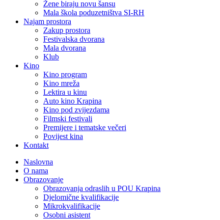
Žene biraju novu šansu
Mala škola poduzetništva SI-RH
Najam prostora
Zakup prostora
Festivalska dvorana
Mala dvorana
Klub
Kino
Kino program
Kino mreža
Lektira u kinu
Auto kino Krapina
Kino pod zvijezdama
Filmski festivali
Premijere i tematske večeri
Povijest kina
Kontakt
Naslovna
O nama
Obrazovanje
Obrazovanja odraslih u POU Krapina
Djelomične kvalifikacije
Mikrokvalifikacije
Osobni asistent