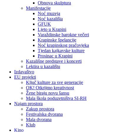
Obnova skulptura
Manifestacije
Noć muzeja
Noć kazališta
GFUK
Ljeto u Krapini
Varaždinske barokne večeri
Krapinske špelancije
Noć krapinskog pračovjeka
Tjedan kajkavske kulture
Prosinac u Krapini
Kazališne predstave i koncerti
Lektira u kazalištu
Izdavaštvo
EU projekti
Ključ kulture za sve generacije
OK! Otkrijmo kreativnost
Žene biraju novu šansu
Mala škola poduzetništva SI-RH
Najam prostora
Zakup prostora
Festivalska dvorana
Mala dvorana
Klub
Kino