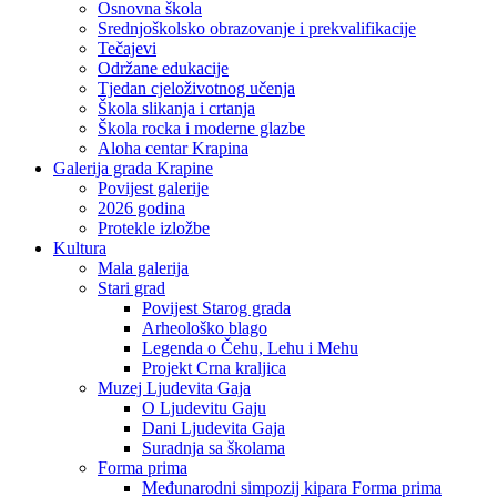
Osnovna škola
Srednjoškolsko obrazovanje i prekvalifikacije
Tečajevi
Održane edukacije
Tjedan cjeloživotnog učenja
Škola slikanja i crtanja
Škola rocka i moderne glazbe
Aloha centar Krapina
Galerija grada Krapine
Povijest galerije
2026 godina
Protekle izložbe
Kultura
Mala galerija
Stari grad
Povijest Starog grada
Arheološko blago
Legenda o Čehu, Lehu i Mehu
Projekt Crna kraljica
Muzej Ljudevita Gaja
O Ljudevitu Gaju
Dani Ljudevita Gaja
Suradnja sa školama
Forma prima
Međunarodni simpozij kipara Forma prima