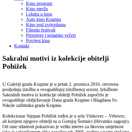
Kino program
Kino mreža
Lektira u kinu
Auto kino Krapina
Kino pod zvijezdama
Filmski festivali
Premijere i tematske večeri
Povijest kina
Kontakt
Sakralni motivi iz kolekcije obitelji
Pohižek
U Galeriji grada Krapine je u petak 2. prosinca 2016. otvorena
posljednja izložba u ovogodišnjoj izložbenoj sezoni. Izložbom
Sakralnih motiva iz kolekcije obitelji Pohižek započelo je
ovogodišnje obilježavanje Dana grada Krapine i Blagdana Sv.
Nikole zaštitnika grada Krapine.
Kolekcionar Stjepan Pohižek rođen je u selu Vinkovec – Vrbovec,
ali korijeni njegove obitelji su u Gornjoj Šemnici (Hrvatsko zagorje).
Od rane mladosti pokazivao je veliki interes za likovnu umjetnost
iako je sakupljanjem slika započeo tek 2005. godine sasvim slučajno