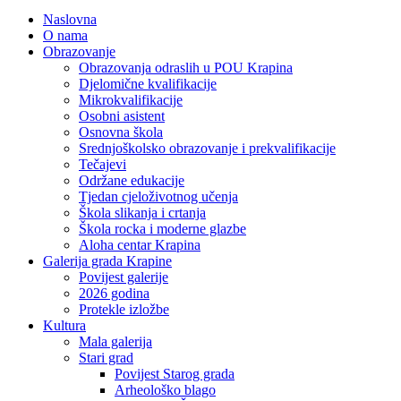
Naslovna
O nama
Obrazovanje
Obrazovanja odraslih u POU Krapina
Djelomične kvalifikacije
Mikrokvalifikacije
Osobni asistent
Osnovna škola
Srednjoškolsko obrazovanje i prekvalifikacije
Tečajevi
Održane edukacije
Tjedan cjeloživotnog učenja
Škola slikanja i crtanja
Škola rocka i moderne glazbe
Aloha centar Krapina
Galerija grada Krapine
Povijest galerije
2026 godina
Protekle izložbe
Kultura
Mala galerija
Stari grad
Povijest Starog grada
Arheološko blago