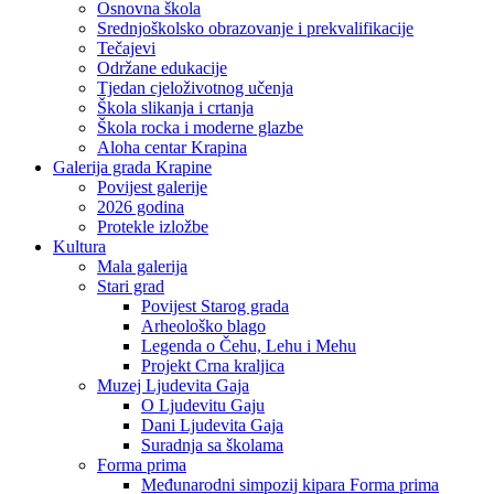
Osnovna škola
Srednjoškolsko obrazovanje i prekvalifikacije
Tečajevi
Održane edukacije
Tjedan cjeloživotnog učenja
Škola slikanja i crtanja
Škola rocka i moderne glazbe
Aloha centar Krapina
Galerija grada Krapine
Povijest galerije
2026 godina
Protekle izložbe
Kultura
Mala galerija
Stari grad
Povijest Starog grada
Arheološko blago
Legenda o Čehu, Lehu i Mehu
Projekt Crna kraljica
Muzej Ljudevita Gaja
O Ljudevitu Gaju
Dani Ljudevita Gaja
Suradnja sa školama
Forma prima
Međunarodni simpozij kipara Forma prima