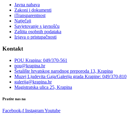
Javna nabava
Zakoni i dokumenti
iTransparentnost
Natječaji
Savjetovanje s javnošću
Zaštita osobnih podataka
Izjava o pristupačnosti
Kontakt
POU Krapina: 049/370-561
pou@krapina.hr
Šetalište hrvatskog narodnog preporoda 13, Krapina
Muzej Ljudevita Gaja/Galerija grada Krapine: 049/370-810
galerija@krapina.hr
Magistratska ulica 25, Krapina
Pratite nas na
Facebook-f
Instagram
Youtube