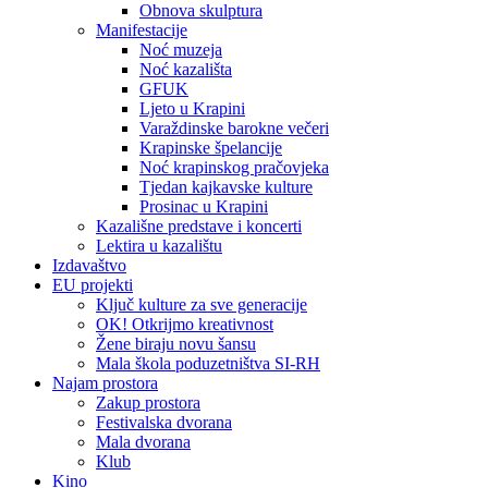
Obnova skulptura
Manifestacije
Noć muzeja
Noć kazališta
GFUK
Ljeto u Krapini
Varaždinske barokne večeri
Krapinske špelancije
Noć krapinskog pračovjeka
Tjedan kajkavske kulture
Prosinac u Krapini
Kazališne predstave i koncerti
Lektira u kazalištu
Izdavaštvo
EU projekti
Ključ kulture za sve generacije
OK! Otkrijmo kreativnost
Žene biraju novu šansu
Mala škola poduzetništva SI-RH
Najam prostora
Zakup prostora
Festivalska dvorana
Mala dvorana
Klub
Kino