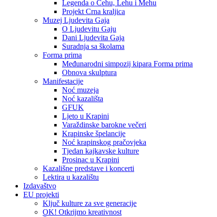
Legenda o Čehu, Lehu i Mehu
Projekt Crna kraljica
Muzej Ljudevita Gaja
O Ljudevitu Gaju
Dani Ljudevita Gaja
Suradnja sa školama
Forma prima
Međunarodni simpozij kipara Forma prima
Obnova skulptura
Manifestacije
Noć muzeja
Noć kazališta
GFUK
Ljeto u Krapini
Varaždinske barokne večeri
Krapinske špelancije
Noć krapinskog pračovjeka
Tjedan kajkavske kulture
Prosinac u Krapini
Kazališne predstave i koncerti
Lektira u kazalištu
Izdavaštvo
EU projekti
Ključ kulture za sve generacije
OK! Otkrijmo kreativnost