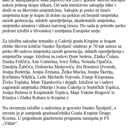
nakon jednog skupa slikara. Od tada intenzivno sakuplja slike i
druži se sa likovnim umjetnicima. Sakupio je preko tri tisuće
umjetnina koje je kupio ili dobio na poklon od brojnih umjetnika
raznih generacija, stilskih opredjeljenja, akademskih umjetnika,
umjetnika amatera i slikara naivnog izraza. Do sada je priredio preko
pedeset izložbi u Hrvatskoj i zemljama Europske unije.
Za izložbu sakralne tematike u Galeriji grada Krapine iz bogate
zbirke likovni kritičar Stanko Špoljarić odabrao je 70-tak autora sa
preko 80 radova umjetnika raznih generacija, stilskih opredjeljenja i
umjetničke snage. Izloženi su radovi Đure Sedera, Zlatka Čulara,
Danka Friščića, Ane Guberina, Ivice Šiška, Nenada Opačića,
Danijela Žabčića, Dubravka Mokrovića, Iris Bondora Dvornik,
Josipa Botterija, Josipa Zemana, Žejka Mucka, Josipa Škerlja,
Krešimira Nikšića, Leile Michielli Vojvoda, Franje Klopotana,
Živka Toplaka, Mate Tijardovića i drugih. Izloženi su i radovi
zagorskih umjetnika (Marije i Ivana Čukelja iz Stubičkih Toplica,
Josipa Rubesa iz Krapinskih Toplica, Maje Vukine Bogović iz
Klanjca i Zlatka Kuhara iz Krapine.)
Na otvorenju izložbe o radovima je govorio Stanko Špoljarić, a
otvorio ju je zamjenik gradonačelnika Grada Krapine Drago
Kozina. U prigodnom glazbenom programu nastupila je FS
„Viline“.