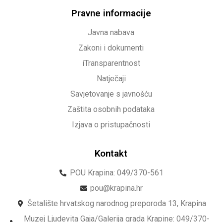
Pravne informacije
Javna nabava
Zakoni i dokumenti
iTransparentnost
Natječaji
Savjetovanje s javnošću
Zaštita osobnih podataka
Izjava o pristupačnosti
Kontakt
POU Krapina: 049/370-561
pou@krapina.hr
Šetalište hrvatskog narodnog preporoda 13, Krapina
Muzej Ljudevita Gaja/Galerija grada Krapine: 049/370-