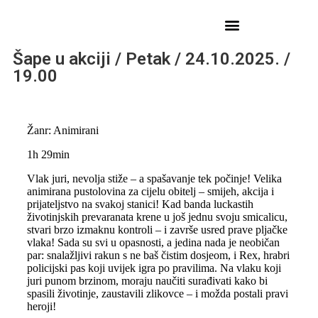
Šape u akciji / Petak / 24.10.2025. /
19.00
Žanr: Animirani
1h 29min
Vlak juri, nevolja stiže – a spašavanje tek počinje! Velika
animirana pustolovina za cijelu obitelj – smijeh, akcija i
prijateljstvo na svakoj stanici! Kad banda luckastih
životinjskih prevaranata krene u još jednu svoju smicalicu,
stvari brzo izmaknu kontroli – i završe usred prave pljačke
vlaka! Sada su svi u opasnosti, a jedina nada je neobičan
par: snalažljivi rakun s ne baš čistim dosjeom, i Rex, hrabri
policijski pas koji uvijek igra po pravilima. Na vlaku koji
juri punom brzinom, moraju naučiti surađivati kako bi
spasili životinje, zaustavili zlikovce – i možda postali pravi
heroji!