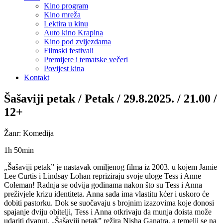
Kino program
Kino mreža
Lektira u kinu
Auto kino Krapina
Kino pod zvijezdama
Filmski festivali
Premijere i tematske večeri
Povijest kina
Kontakt
Šašaviji petak / Petak / 29.8.2025. / 21.00 /
12+
Žanr: Komedija
1h 50min
„Šašaviji petak” je nastavak omiljenog filma iz 2003. u kojem Jamie
Lee Curtis i Lindsay Lohan repriziraju svoje uloge Tess i Anne
Coleman! Radnja se odvija godinama nakon što su Tess i Anna
preživjele krizu identiteta. Anna sada ima vlastitu kćer i uskoro će
dobiti pastorku. Dok se suočavaju s brojnim izazovima koje donosi
spajanje dviju obitelji, Tess i Anna otkrivaju da munja doista može
udariti dvaput. „Šašaviji petak” režira Nisha Ganatra, a temelji se na