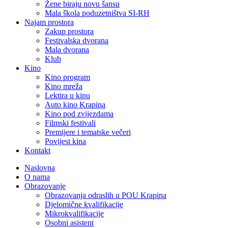
Žene biraju novu šansu
Mala škola poduzetništva SI-RH
Najam prostora
Zakup prostora
Festivalska dvorana
Mala dvorana
Klub
Kino
Kino program
Kino mreža
Lektira u kinu
Auto kino Krapina
Kino pod zvijezdama
Filmski festivali
Premijere i tematske večeri
Povijest kina
Kontakt
Naslovna
O nama
Obrazovanje
Obrazovanja odraslih u POU Krapina
Djelomične kvalifikacije
Mikrokvalifikacije
Osobni asistent