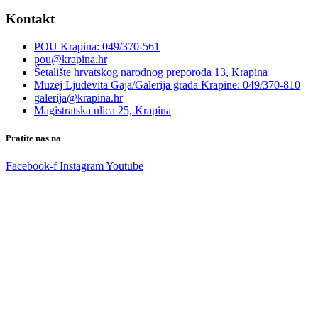
Kontakt
POU Krapina: 049/370-561
pou@krapina.hr
Šetalište hrvatskog narodnog preporoda 13, Krapina
Muzej Ljudevita Gaja/Galerija grada Krapine: 049/370-810
galerija@krapina.hr
Magistratska ulica 25, Krapina
Pratite nas na
Facebook-f
Instagram
Youtube