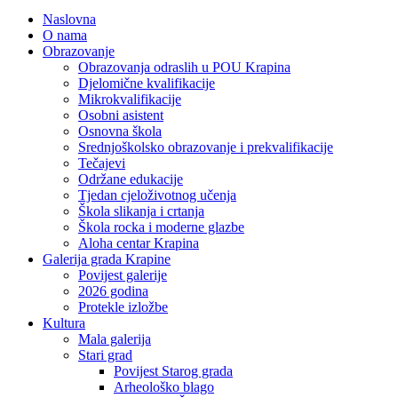
Naslovna
O nama
Obrazovanje
Obrazovanja odraslih u POU Krapina
Djelomične kvalifikacije
Mikrokvalifikacije
Osobni asistent
Osnovna škola
Srednjoškolsko obrazovanje i prekvalifikacije
Tečajevi
Održane edukacije
Tjedan cjeloživotnog učenja
Škola slikanja i crtanja
Škola rocka i moderne glazbe
Aloha centar Krapina
Galerija grada Krapine
Povijest galerije
2026 godina
Protekle izložbe
Kultura
Mala galerija
Stari grad
Povijest Starog grada
Arheološko blago