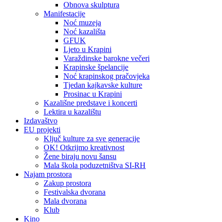
Obnova skulptura
Manifestacije
Noć muzeja
Noć kazališta
GFUK
Ljeto u Krapini
Varaždinske barokne večeri
Krapinske špelancije
Noć krapinskog pračovjeka
Tjedan kajkavske kulture
Prosinac u Krapini
Kazališne predstave i koncerti
Lektira u kazalištu
Izdavaštvo
EU projekti
Ključ kulture za sve generacije
OK! Otkrijmo kreativnost
Žene biraju novu šansu
Mala škola poduzetništva SI-RH
Najam prostora
Zakup prostora
Festivalska dvorana
Mala dvorana
Klub
Kino