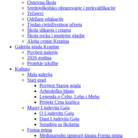
Osnovna škola
Srednjoškolsko obrazovanje i prekvalifikacije
Tečajevi
Održane edukacije
Tjedan cjeloživotnog učenja
Škola slikanja i crtanja
Škola rocka i moderne glazbe
Aloha centar Krapina
Galerija grada Krapine
Povijest galerije
2026 godina
Protekle izložbe
Kultura
Mala galerija
Stari grad
Povijest Starog grada
Arheološko blago
Legenda o Čehu, Lehu i Mehu
Projekt Crna kraljica
Muzej Ljudevita Gaja
O Ljudevitu Gaju
Dani Ljudevita Gaja
Suradnja sa školama
Forma prima
Međunarodni simpozij kipara Forma prima