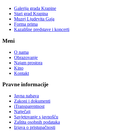
Galerija grada Krapine
Stari grad Krapina
Muzej Ljudevita Gaja
Forma prima
Kazališne predstave i koncerti
Meni
O nama
Obrazovanje
Najam prostora
Kino
Kontakt
Pravne informacije
Javna nabava
Zakoni i dokumenti
iTransparentnost
Natječaji
Savjetovanje s javnošću
Zaštita osobnih podataka
Izjava o pristupačnosti