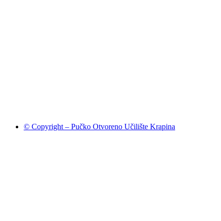
© Copyright – Pučko Otvoreno Učilište Krapina