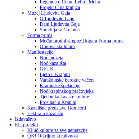
Legenda o Čehu, Lehu i Mehu
Projekt Crna kraljica
Muzej Ljudevita Gaja
O Ljudevitu Gaju
Dani Ljudevita Gaja
Suradnja sa školama
Forma prima
Međunarodni simpozij kipara Forma prima
Obnova skulptura
Manifestacije
Noć muzeja
Noć kazališta
GFUK
Ljeto u Krapini
Varaždinske barokne večeri
Krapinske špelancije
Noć krapinskog pračovjeka
Tjedan kajkavske kulture
Prosinac u Krapini
Kazališne predstave i koncerti
Lektira u kazalištu
Izdavaštvo
EU projekti
Ključ kulture za sve generacije
OK! Otkrijmo kreativnost