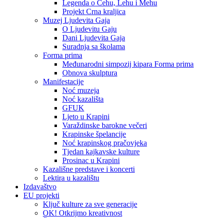
Legenda o Čehu, Lehu i Mehu
Projekt Crna kraljica
Muzej Ljudevita Gaja
O Ljudevitu Gaju
Dani Ljudevita Gaja
Suradnja sa školama
Forma prima
Međunarodni simpozij kipara Forma prima
Obnova skulptura
Manifestacije
Noć muzeja
Noć kazališta
GFUK
Ljeto u Krapini
Varaždinske barokne večeri
Krapinske špelancije
Noć krapinskog pračovjeka
Tjedan kajkavske kulture
Prosinac u Krapini
Kazališne predstave i koncerti
Lektira u kazalištu
Izdavaštvo
EU projekti
Ključ kulture za sve generacije
OK! Otkrijmo kreativnost