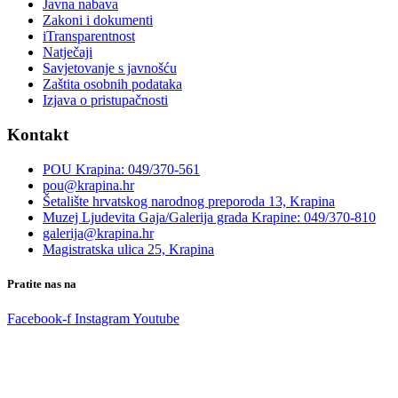
Javna nabava
Zakoni i dokumenti
iTransparentnost
Natječaji
Savjetovanje s javnošću
Zaštita osobnih podataka
Izjava o pristupačnosti
Kontakt
POU Krapina: 049/370-561
pou@krapina.hr
Šetalište hrvatskog narodnog preporoda 13, Krapina
Muzej Ljudevita Gaja/Galerija grada Krapine: 049/370-810
galerija@krapina.hr
Magistratska ulica 25, Krapina
Pratite nas na
Facebook-f
Instagram
Youtube