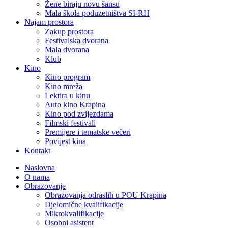
Žene biraju novu šansu
Mala škola poduzetništva SI-RH
Najam prostora
Zakup prostora
Festivalska dvorana
Mala dvorana
Klub
Kino
Kino program
Kino mreža
Lektira u kinu
Auto kino Krapina
Kino pod zvijezdama
Filmski festivali
Premijere i tematske večeri
Povijest kina
Kontakt
Naslovna
O nama
Obrazovanje
Obrazovanja odraslih u POU Krapina
Djelomične kvalifikacije
Mikrokvalifikacije
Osobni asistent