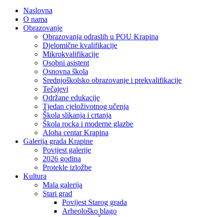
Naslovna
O nama
Obrazovanje
Obrazovanja odraslih u POU Krapina
Djelomične kvalifikacije
Mikrokvalifikacije
Osobni asistent
Osnovna škola
Srednjoškolsko obrazovanje i prekvalifikacije
Tečajevi
Održane edukacije
Tjedan cjeloživotnog učenja
Škola slikanja i crtanja
Škola rocka i moderne glazbe
Aloha centar Krapina
Galerija grada Krapine
Povijest galerije
2026 godina
Protekle izložbe
Kultura
Mala galerija
Stari grad
Povijest Starog grada
Arheološko blago