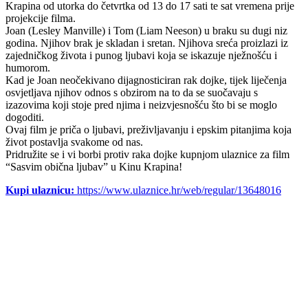
Krapina od utorka do četvrtka od 13 do 17 sati te sat vremena prije
projekcije filma.
Joan (Lesley Manville) i Tom (Liam Neeson) u braku su dugi niz
godina. Njihov brak je skladan i sretan. Njihova sreća proizlazi iz
zajedničkog života i punog ljubavi koja se iskazuje nježnošću i
humorom.
Kad je Joan neočekivano dijagnosticiran rak dojke, tijek liječenja
osvjetljava njihov odnos s obzirom na to da se suočavaju s
izazovima koji stoje pred njima i neizvjesnošću što bi se moglo
dogoditi.
Ovaj film je priča o ljubavi, preživljavanju i epskim pitanjima koja
život postavlja svakome od nas.
Pridružite se i vi borbi protiv raka dojke kupnjom ulaznice za film
“Sasvim obična ljubav” u Kinu Krapina!
Kupi ulaznicu:
https://www.ulaznice.hr/web/regular/13648016