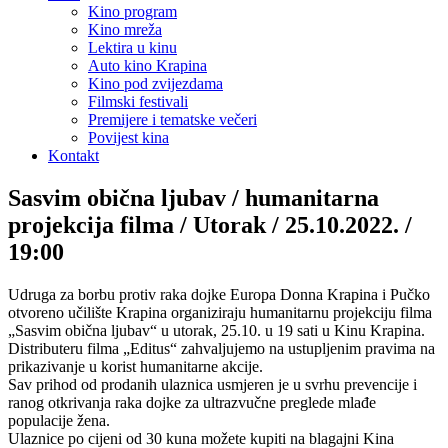
Kino program
Kino mreža
Lektira u kinu
Auto kino Krapina
Kino pod zvijezdama
Filmski festivali
Premijere i tematske večeri
Povijest kina
Kontakt
Sasvim obična ljubav / humanitarna
projekcija filma / Utorak / 25.10.2022. /
19:00
Udruga za borbu protiv raka dojke Europa Donna Krapina i Pučko
otvoreno učilište Krapina organiziraju humanitarnu projekciju filma
„Sasvim obična ljubav“ u utorak, 25.10. u 19 sati u Kinu Krapina.
Distributeru filma „Editus“ zahvaljujemo na ustupljenim pravima na
prikazivanje u korist humanitarne akcije.
Sav prihod od prodanih ulaznica usmjeren je u svrhu prevencije i
ranog otkrivanja raka dojke za ultrazvučne preglede mlađe
populacije žena.
Ulaznice po cijeni od 30 kuna možete kupiti na blagajni Kina