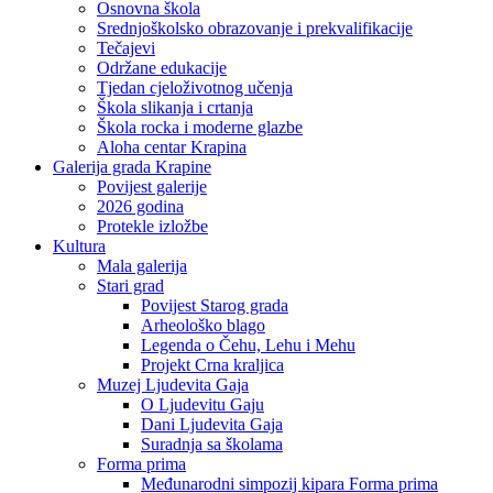
Osnovna škola
Srednjoškolsko obrazovanje i prekvalifikacije
Tečajevi
Održane edukacije
Tjedan cjeloživotnog učenja
Škola slikanja i crtanja
Škola rocka i moderne glazbe
Aloha centar Krapina
Galerija grada Krapine
Povijest galerije
2026 godina
Protekle izložbe
Kultura
Mala galerija
Stari grad
Povijest Starog grada
Arheološko blago
Legenda o Čehu, Lehu i Mehu
Projekt Crna kraljica
Muzej Ljudevita Gaja
O Ljudevitu Gaju
Dani Ljudevita Gaja
Suradnja sa školama
Forma prima
Međunarodni simpozij kipara Forma prima