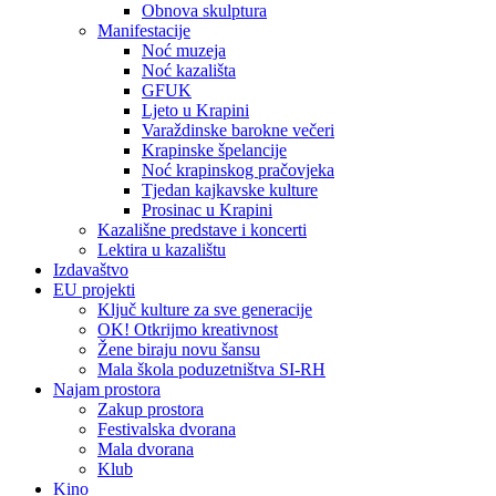
Obnova skulptura
Manifestacije
Noć muzeja
Noć kazališta
GFUK
Ljeto u Krapini
Varaždinske barokne večeri
Krapinske špelancije
Noć krapinskog pračovjeka
Tjedan kajkavske kulture
Prosinac u Krapini
Kazališne predstave i koncerti
Lektira u kazalištu
Izdavaštvo
EU projekti
Ključ kulture za sve generacije
OK! Otkrijmo kreativnost
Žene biraju novu šansu
Mala škola poduzetništva SI-RH
Najam prostora
Zakup prostora
Festivalska dvorana
Mala dvorana
Klub
Kino