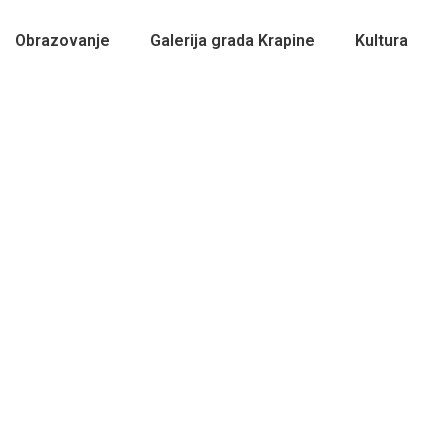
Obrazovanje
Galerija grada Krapine
Kultura
Sasvim sam popubertetio