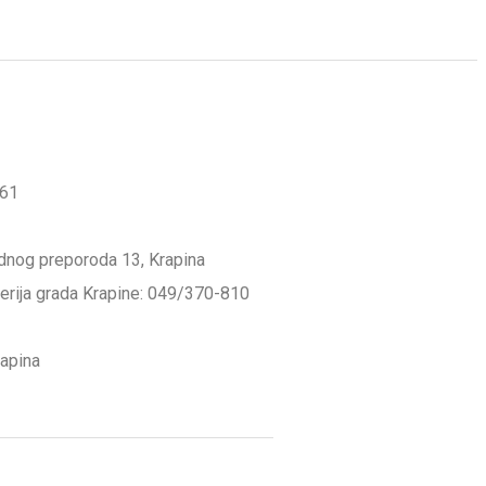
561
odnog preporoda 13, Krapina
lerija grada Krapine: 049/370-810
rapina