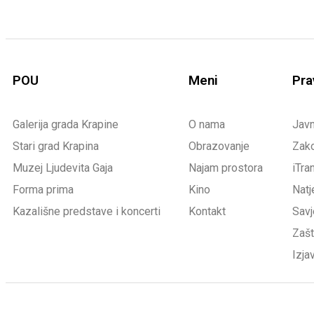
POU
Meni
Pra
Galerija grada Krapine
O nama
Jav
Stari grad Krapina
Obrazovanje
Zako
Muzej Ljudevita Gaja
Najam prostora
iTra
Forma prima
Kino
Natj
Kazališne predstave i koncerti
Kontakt
Savj
Zašt
Izja