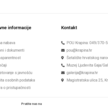
vne informacije
Kontakt
na nabava
POU Krapina: 049/370-
ni i dokumenti
pou@krapina.hr
nsparentnost
Šetalište hrvatskog nar
ečaji
Muzej Ljudevita Gaja/Ga
etovanje s javnošću
galerija@krapina.hr
ita osobnih podataka
Magistratska ulica 25, K
va o pristupačnosti
Pratite nas na