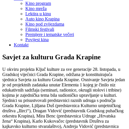
Kino program
Kino mreža
Lektira u kinu
Auto kino Krapina
Kino pod zvijezdama
Filmski festivali
Premijere i tematske večeri
Povijest kina
Kontakt
Savjet za kulturu Grada Krapine
U okviru projekta Ključ kulture za sve generacije 28. listopada, u
Gradskoj vijećnici Grada Krapine, održana je konstituirajuća
sjednica Savjeta za kulturu Grada Krapine. Osnivanje Savjeta jedan
je od projektnih zadataka unutar Elementa 1 kojeg je činilo niz
edukativnih sadržaja (seminari, radionice, okrugli stolovi i tribine)
kojima je zajednička tema bila sudioničko upravljanje u kulturi.
Sjednici su prisustvovali predstavnici raznih udruga s područja
Grada Krapine, Ljiljana Duš (predstavnica Kulturno umjetničkog
društva „Ilirci“), Dragan Vidović (predstavnik Gradskog puhačkog
orkestra Krapina), Mira Benc (predstavnica Udruge „Hrvatska
žena“ Krapina), Karlo Kukovačec (predstavnik Društva za
kajkavsko kulturno stvaralaštvo), Andreja Vidović (predstavnica