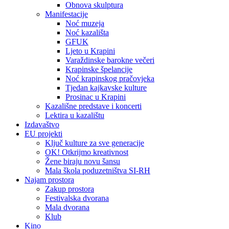
Obnova skulptura
Manifestacije
Noć muzeja
Noć kazališta
GFUK
Ljeto u Krapini
Varaždinske barokne večeri
Krapinske špelancije
Noć krapinskog pračovjeka
Tjedan kajkavske kulture
Prosinac u Krapini
Kazališne predstave i koncerti
Lektira u kazalištu
Izdavaštvo
EU projekti
Ključ kulture za sve generacije
OK! Otkrijmo kreativnost
Žene biraju novu šansu
Mala škola poduzetništva SI-RH
Najam prostora
Zakup prostora
Festivalska dvorana
Mala dvorana
Klub
Kino