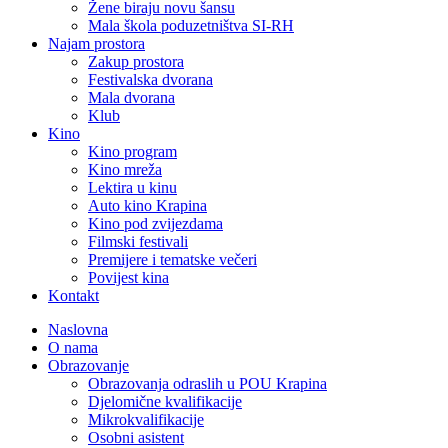
Žene biraju novu šansu
Mala škola poduzetništva SI-RH
Najam prostora
Zakup prostora
Festivalska dvorana
Mala dvorana
Klub
Kino
Kino program
Kino mreža
Lektira u kinu
Auto kino Krapina
Kino pod zvijezdama
Filmski festivali
Premijere i tematske večeri
Povijest kina
Kontakt
Naslovna
O nama
Obrazovanje
Obrazovanja odraslih u POU Krapina
Djelomične kvalifikacije
Mikrokvalifikacije
Osobni asistent