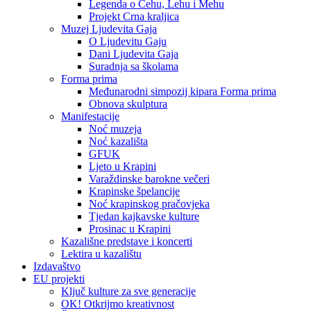
Legenda o Čehu, Lehu i Mehu
Projekt Crna kraljica
Muzej Ljudevita Gaja
O Ljudevitu Gaju
Dani Ljudevita Gaja
Suradnja sa školama
Forma prima
Međunarodni simpozij kipara Forma prima
Obnova skulptura
Manifestacije
Noć muzeja
Noć kazališta
GFUK
Ljeto u Krapini
Varaždinske barokne večeri
Krapinske špelancije
Noć krapinskog pračovjeka
Tjedan kajkavske kulture
Prosinac u Krapini
Kazališne predstave i koncerti
Lektira u kazalištu
Izdavaštvo
EU projekti
Ključ kulture za sve generacije
OK! Otkrijmo kreativnost