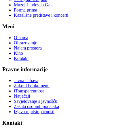
Muzej Ljudevita Gaja
Forma prima
Kazališne predstave i koncerti
Meni
O nama
Obrazovanje
Najam prostora
Kino
Kontakt
Pravne informacije
Javna nabava
Zakoni i dokumenti
iTransparentnost
Natječaji
Savjetovanje s javnošću
Zaštita osobnih podataka
Izjava o pristupačnosti
Kontakt