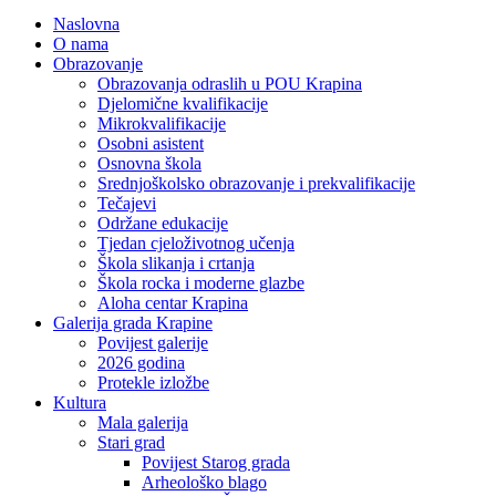
Naslovna
O nama
Obrazovanje
Obrazovanja odraslih u POU Krapina
Djelomične kvalifikacije
Mikrokvalifikacije
Osobni asistent
Osnovna škola
Srednjoškolsko obrazovanje i prekvalifikacije
Tečajevi
Održane edukacije
Tjedan cjeloživotnog učenja
Škola slikanja i crtanja
Škola rocka i moderne glazbe
Aloha centar Krapina
Galerija grada Krapine
Povijest galerije
2026 godina
Protekle izložbe
Kultura
Mala galerija
Stari grad
Povijest Starog grada
Arheološko blago