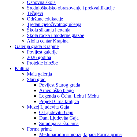
Osnovna škola
Srednjoškolsko obrazovanje i prekvalifikacije
Tečajevi
Održane edukacije
Tjedan cjeloživotnog učenja
Škola slikanja i crtanja
Škola rocka i moderne glazbe
Aloha centar Krapina
Galerija grada Krapine
Povijest galerije
2026 godina
Protekle izložbe
Kultura
Mala galerija
Stari grad
Povijest Starog grada
Arheološko blago
Legenda o Čehu, Lehu i Mehu
Projekt Crna kraljica
Muzej Ljudevita Gaja
O Ljudevitu Gaju
Dani Ljudevita Gaja
Suradnja sa školama
Forma prima
Međunarodni simpozij kipara Forma prima