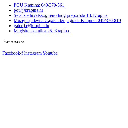
POU Krapina: 049/370-561
pou@krapina.hr
Šetalište hrvatskog narodnog preporoda 13, Krapina
Muzej Ljudevita Gaja/Galerija grada Krapine: 049/370-810
galerija@krapina.hr
Magistratska ulica 25, Krapina
Pratite nas na
Facebook-f
Instagram
Youtube