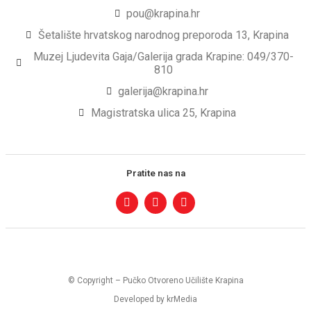
pou@krapina.hr
Šetalište hrvatskog narodnog preporoda 13, Krapina
Muzej Ljudevita Gaja/Galerija grada Krapine: 049/370-
810
galerija@krapina.hr
Magistratska ulica 25, Krapina
Pratite nas na
© Copyright – Pučko Otvoreno Učilište Krapina
Developed by krMedia