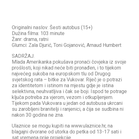
Originalni naslov: Šesti autobus (15+)
Dužina filma: 103 minute
Žanr: drama, ratni
Glumci: Zala Djurić, Toni Gojanović, Arnaud Humbert
SADRŽAJ:
Mlada Amerikanka pokušava pronaći čovjeka iz svoje
prošlosti, koji nikad neće biti pronađen, i to tijekom
najvećeg sukoba na europskom tlu od Drugog
svjetskog rata – bitke za Vukovar. Riječ je o potrazi
za identitetom i istinom na mjestu gdje je istina
selektivna, neuhvatljiva i čak se boji. Ispod te potrage
ključa potreba za vjerom, vezom i otkupljenjem.
Tijekom pada Vukovara u jedan od autobusa ukrcani
su zarobljeni branitelji i ranjenici, a čija se sudbina ni
nakon 30 godina ne zna.
Ulaznice se mogu kupiti na www.ulaznice.hr, na
blagajni dvorane od utorka do petka od 13-17 sati i
sat vremena prije projekcije.