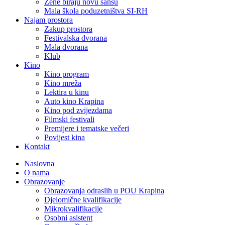
Žene biraju novu šansu
Mala škola poduzetništva SI-RH
Najam prostora
Zakup prostora
Festivalska dvorana
Mala dvorana
Klub
Kino
Kino program
Kino mreža
Lektira u kinu
Auto kino Krapina
Kino pod zvijezdama
Filmski festivali
Premijere i tematske večeri
Povijest kina
Kontakt
Naslovna
O nama
Obrazovanje
Obrazovanja odraslih u POU Krapina
Djelomične kvalifikacije
Mikrokvalifikacije
Osobni asistent