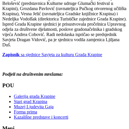
Belošević (predstavnica Kulturne udruge Glumački festival u
Krapini), Grozdana Pavlović (ravnateljica Pučkog otvorenog učilišta
Krapina), Vesna Jelić (ravnateljica Gradske knjižnice Krapina) i
Nedeljka Vodolšak (direktorica Turističke zajednice Grada Krapine).
Ispred Grada Krapine sjednici je prisustvovala pročelnica Upravnog
odjela za društvene djelatnosti, poslove gradonačelnika i gradskog
vijeća Andrea Cobović. Radi nedolaska ispričao se predsjednik
Savjeta Dragan Vidović, pa je sjednicu vodila zamjenica Ljiljana
Duš.
Zapisnik
sa sjednice Savjeta za kulturu Grada Krapine
Podjeli na društvenim mrežama:
POU
Galerija grada Krapine
Stari grad Krapina
Muzej Ljudevita Gaja
Forma prima
Kazališne predstave i koncerti
Meni