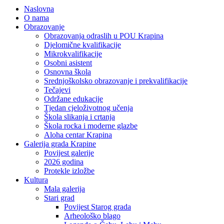
Naslovna
O nama
Obrazovanje
Obrazovanja odraslih u POU Krapina
Djelomične kvalifikacije
Mikrokvalifikacije
Osobni asistent
Osnovna škola
Srednjoškolsko obrazovanje i prekvalifikacije
Tečajevi
Održane edukacije
Tjedan cjeloživotnog učenja
Škola slikanja i crtanja
Škola rocka i moderne glazbe
Aloha centar Krapina
Galerija grada Krapine
Povijest galerije
2026 godina
Protekle izložbe
Kultura
Mala galerija
Stari grad
Povijest Starog grada
Arheološko blago