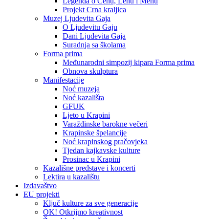
Legenda o Čehu, Lehu i Mehu
Projekt Crna kraljica
Muzej Ljudevita Gaja
O Ljudevitu Gaju
Dani Ljudevita Gaja
Suradnja sa školama
Forma prima
Međunarodni simpozij kipara Forma prima
Obnova skulptura
Manifestacije
Noć muzeja
Noć kazališta
GFUK
Ljeto u Krapini
Varaždinske barokne večeri
Krapinske špelancije
Noć krapinskog pračovjeka
Tjedan kajkavske kulture
Prosinac u Krapini
Kazališne predstave i koncerti
Lektira u kazalištu
Izdavaštvo
EU projekti
Ključ kulture za sve generacije
OK! Otkrijmo kreativnost