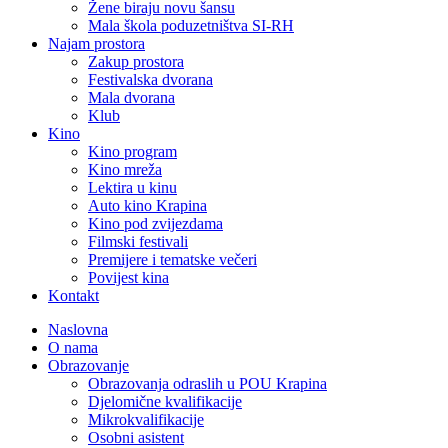
Žene biraju novu šansu
Mala škola poduzetništva SI-RH
Najam prostora
Zakup prostora
Festivalska dvorana
Mala dvorana
Klub
Kino
Kino program
Kino mreža
Lektira u kinu
Auto kino Krapina
Kino pod zvijezdama
Filmski festivali
Premijere i tematske večeri
Povijest kina
Kontakt
Naslovna
O nama
Obrazovanje
Obrazovanja odraslih u POU Krapina
Djelomične kvalifikacije
Mikrokvalifikacije
Osobni asistent