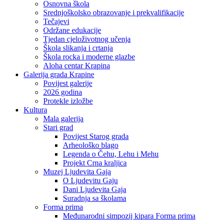
Osnovna škola
Srednjoškolsko obrazovanje i prekvalifikacije
Tečajevi
Održane edukacije
Tjedan cjeloživotnog učenja
Škola slikanja i crtanja
Škola rocka i moderne glazbe
Aloha centar Krapina
Galerija grada Krapine
Povijest galerije
2026 godina
Protekle izložbe
Kultura
Mala galerija
Stari grad
Povijest Starog grada
Arheološko blago
Legenda o Čehu, Lehu i Mehu
Projekt Crna kraljica
Muzej Ljudevita Gaja
O Ljudevitu Gaju
Dani Ljudevita Gaja
Suradnja sa školama
Forma prima
Međunarodni simpozij kipara Forma prima