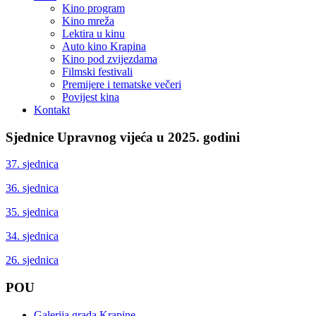
Kino program
Kino mreža
Lektira u kinu
Auto kino Krapina
Kino pod zvijezdama
Filmski festivali
Premijere i tematske večeri
Povijest kina
Kontakt
Sjednice Upravnog vijeća u 2025. godini
37. sjednica
36. sjednica
35. sjednica
34. sjednica
26. sjednica
POU
Galerija grada Krapine