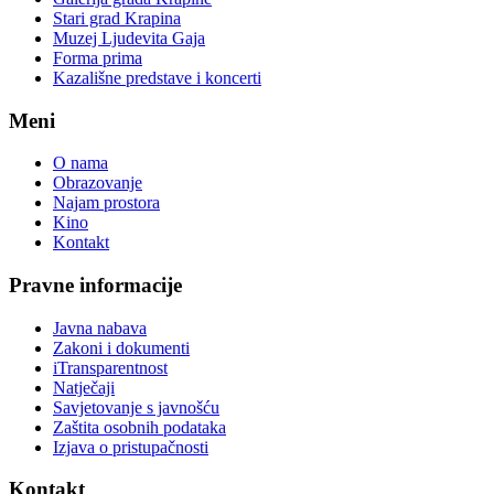
Stari grad Krapina
Muzej Ljudevita Gaja
Forma prima
Kazališne predstave i koncerti
Meni
O nama
Obrazovanje
Najam prostora
Kino
Kontakt
Pravne informacije
Javna nabava
Zakoni i dokumenti
iTransparentnost
Natječaji
Savjetovanje s javnošću
Zaštita osobnih podataka
Izjava o pristupačnosti
Kontakt