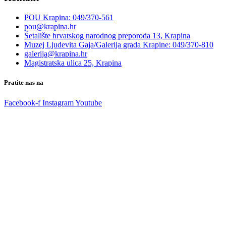
POU Krapina: 049/370-561
pou@krapina.hr
Šetalište hrvatskog narodnog preporoda 13, Krapina
Muzej Ljudevita Gaja/Galerija grada Krapine: 049/370-810
galerija@krapina.hr
Magistratska ulica 25, Krapina
Pratite nas na
Facebook-f
Instagram
Youtube