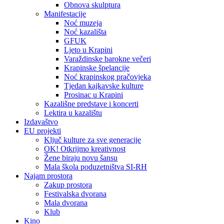
Obnova skulptura
Manifestacije
Noć muzeja
Noć kazališta
GFUK
Ljeto u Krapini
Varaždinske barokne večeri
Krapinske špelancije
Noć krapinskog pračovjeka
Tjedan kajkavske kulture
Prosinac u Krapini
Kazališne predstave i koncerti
Lektira u kazalištu
Izdavaštvo
EU projekti
Ključ kulture za sve generacije
OK! Otkrijmo kreativnost
Žene biraju novu šansu
Mala škola poduzetništva SI-RH
Najam prostora
Zakup prostora
Festivalska dvorana
Mala dvorana
Klub
Kino