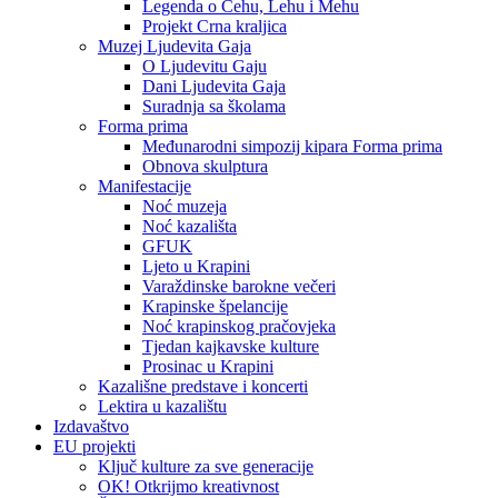
Legenda o Čehu, Lehu i Mehu
Projekt Crna kraljica
Muzej Ljudevita Gaja
O Ljudevitu Gaju
Dani Ljudevita Gaja
Suradnja sa školama
Forma prima
Međunarodni simpozij kipara Forma prima
Obnova skulptura
Manifestacije
Noć muzeja
Noć kazališta
GFUK
Ljeto u Krapini
Varaždinske barokne večeri
Krapinske špelancije
Noć krapinskog pračovjeka
Tjedan kajkavske kulture
Prosinac u Krapini
Kazališne predstave i koncerti
Lektira u kazalištu
Izdavaštvo
EU projekti
Ključ kulture za sve generacije
OK! Otkrijmo kreativnost