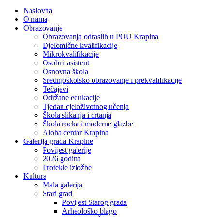
Naslovna
O nama
Obrazovanje
Obrazovanja odraslih u POU Krapina
Djelomične kvalifikacije
Mikrokvalifikacije
Osobni asistent
Osnovna škola
Srednjoškolsko obrazovanje i prekvalifikacije
Tečajevi
Održane edukacije
Tjedan cjeloživotnog učenja
Škola slikanja i crtanja
Škola rocka i moderne glazbe
Aloha centar Krapina
Galerija grada Krapine
Povijest galerije
2026 godina
Protekle izložbe
Kultura
Mala galerija
Stari grad
Povijest Starog grada
Arheološko blago