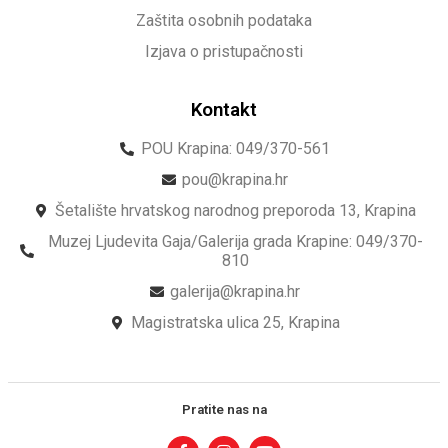
Zaštita osobnih podataka
Izjava o pristupačnosti
Kontakt
POU Krapina: 049/370-561
pou@krapina.hr
Šetalište hrvatskog narodnog preporoda 13, Krapina
Muzej Ljudevita Gaja/Galerija grada Krapine: 049/370-
810
galerija@krapina.hr
Magistratska ulica 25, Krapina
Pratite nas na