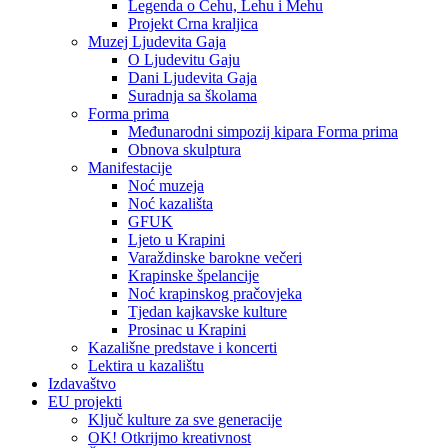
Legenda o Čehu, Lehu i Mehu
Projekt Crna kraljica
Muzej Ljudevita Gaja
O Ljudevitu Gaju
Dani Ljudevita Gaja
Suradnja sa školama
Forma prima
Međunarodni simpozij kipara Forma prima
Obnova skulptura
Manifestacije
Noć muzeja
Noć kazališta
GFUK
Ljeto u Krapini
Varaždinske barokne večeri
Krapinske špelancije
Noć krapinskog pračovjeka
Tjedan kajkavske kulture
Prosinac u Krapini
Kazališne predstave i koncerti
Lektira u kazalištu
Izdavaštvo
EU projekti
Ključ kulture za sve generacije
OK! Otkrijmo kreativnost