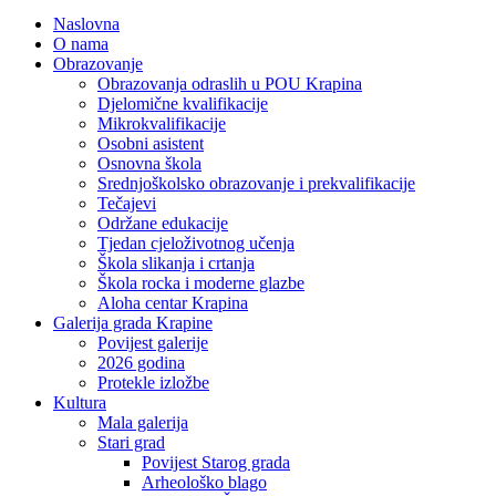
Naslovna
O nama
Obrazovanje
Obrazovanja odraslih u POU Krapina
Djelomične kvalifikacije
Mikrokvalifikacije
Osobni asistent
Osnovna škola
Srednjoškolsko obrazovanje i prekvalifikacije
Tečajevi
Održane edukacije
Tjedan cjeloživotnog učenja
Škola slikanja i crtanja
Škola rocka i moderne glazbe
Aloha centar Krapina
Galerija grada Krapine
Povijest galerije
2026 godina
Protekle izložbe
Kultura
Mala galerija
Stari grad
Povijest Starog grada
Arheološko blago