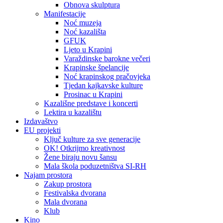
Obnova skulptura
Manifestacije
Noć muzeja
Noć kazališta
GFUK
Ljeto u Krapini
Varaždinske barokne večeri
Krapinske špelancije
Noć krapinskog pračovjeka
Tjedan kajkavske kulture
Prosinac u Krapini
Kazališne predstave i koncerti
Lektira u kazalištu
Izdavaštvo
EU projekti
Ključ kulture za sve generacije
OK! Otkrijmo kreativnost
Žene biraju novu šansu
Mala škola poduzetništva SI-RH
Najam prostora
Zakup prostora
Festivalska dvorana
Mala dvorana
Klub
Kino