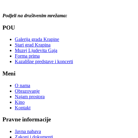
Podjeli na društvenim mrežama:
POU
Galerija grada Krapine
Stari grad Krapina
Muzej Ljudevita Gaja
Forma prima
Kazališne predstave i koncerti
Meni
O nama
Obrazovanje
Najam prostora
Kino
Kontakt
Pravne informacije
Javna nabava
Zakoni i dokumenti