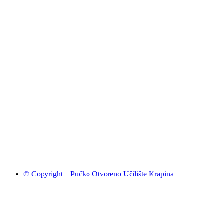
© Copyright – Pučko Otvoreno Učilište Krapina