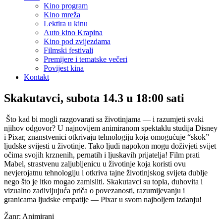
Kino program
Kino mreža
Lektira u kinu
Auto kino Krapina
Kino pod zvijezdama
Filmski festivali
Premijere i tematske večeri
Povijest kina
Kontakt
Skakutavci, subota 14.3 u 18:00 sati
Što kad bi mogli razgovarati sa životinjama — i razumjeti svaki
njihov odgovor? U najnovijem animiranom spektaklu studija Disney
i Pixar, znanstvenici otkrivaju tehnologiju koja omogućuje “skok”
ljudske svijesti u životinje. Tako ljudi napokon mogu doživjeti svijet
očima svojih krznenih, pernatih i ljuskavih prijatelja! Film prati
Mabel, strastvenu zaljubljenicu u životinje koja koristi ovu
nevjerojatnu tehnologiju i otkriva tajne životinjskog svijeta dublje
nego što je itko mogao zamisliti. Skakutavci su topla, duhovita i
vizualno zadivljujuća priča o povezanosti, razumijevanju i
granicama ljudske empatije — Pixar u svom najboljem izdanju!
Žanr: Animirani