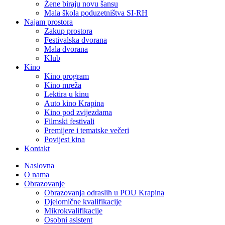
Žene biraju novu šansu
Mala škola poduzetništva SI-RH
Najam prostora
Zakup prostora
Festivalska dvorana
Mala dvorana
Klub
Kino
Kino program
Kino mreža
Lektira u kinu
Auto kino Krapina
Kino pod zvijezdama
Filmski festivali
Premijere i tematske večeri
Povijest kina
Kontakt
Naslovna
O nama
Obrazovanje
Obrazovanja odraslih u POU Krapina
Djelomične kvalifikacije
Mikrokvalifikacije
Osobni asistent