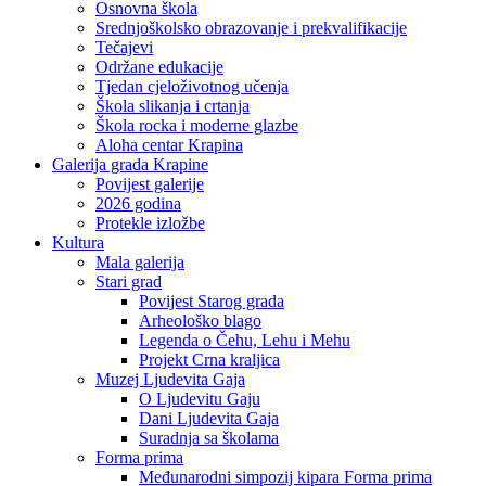
Osnovna škola
Srednjoškolsko obrazovanje i prekvalifikacije
Tečajevi
Održane edukacije
Tjedan cjeloživotnog učenja
Škola slikanja i crtanja
Škola rocka i moderne glazbe
Aloha centar Krapina
Galerija grada Krapine
Povijest galerije
2026 godina
Protekle izložbe
Kultura
Mala galerija
Stari grad
Povijest Starog grada
Arheološko blago
Legenda o Čehu, Lehu i Mehu
Projekt Crna kraljica
Muzej Ljudevita Gaja
O Ljudevitu Gaju
Dani Ljudevita Gaja
Suradnja sa školama
Forma prima
Međunarodni simpozij kipara Forma prima