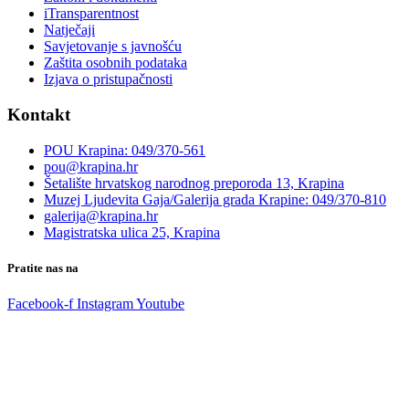
iTransparentnost
Natječaji
Savjetovanje s javnošću
Zaštita osobnih podataka
Izjava o pristupačnosti
Kontakt
POU Krapina: 049/370-561
pou@krapina.hr
Šetalište hrvatskog narodnog preporoda 13, Krapina
Muzej Ljudevita Gaja/Galerija grada Krapine: 049/370-810
galerija@krapina.hr
Magistratska ulica 25, Krapina
Pratite nas na
Facebook-f
Instagram
Youtube