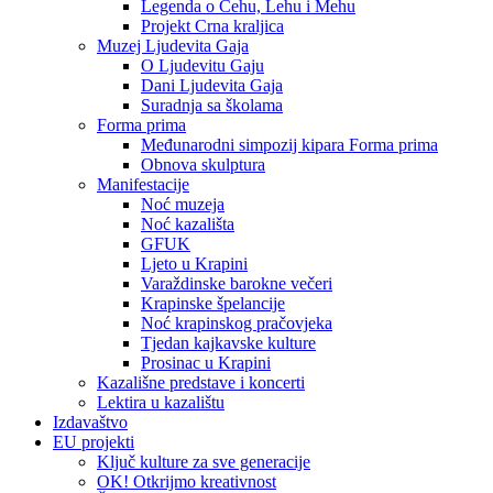
Legenda o Čehu, Lehu i Mehu
Projekt Crna kraljica
Muzej Ljudevita Gaja
O Ljudevitu Gaju
Dani Ljudevita Gaja
Suradnja sa školama
Forma prima
Međunarodni simpozij kipara Forma prima
Obnova skulptura
Manifestacije
Noć muzeja
Noć kazališta
GFUK
Ljeto u Krapini
Varaždinske barokne večeri
Krapinske špelancije
Noć krapinskog pračovjeka
Tjedan kajkavske kulture
Prosinac u Krapini
Kazališne predstave i koncerti
Lektira u kazalištu
Izdavaštvo
EU projekti
Ključ kulture za sve generacije
OK! Otkrijmo kreativnost