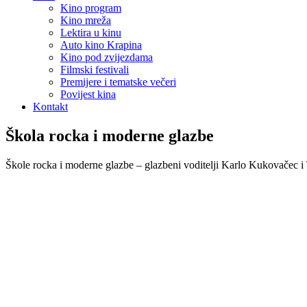
Kino program
Kino mreža
Lektira u kinu
Auto kino Krapina
Kino pod zvijezdama
Filmski festivali
Premijere i tematske večeri
Povijest kina
Kontakt
Škola rocka i moderne glazbe
Škole rocka i moderne glazbe – glazbeni voditelji Karlo Kukovačec i