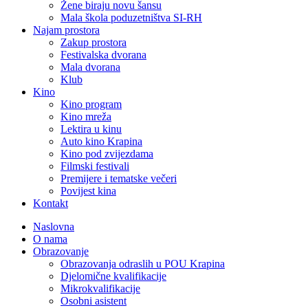
Žene biraju novu šansu
Mala škola poduzetništva SI-RH
Najam prostora
Zakup prostora
Festivalska dvorana
Mala dvorana
Klub
Kino
Kino program
Kino mreža
Lektira u kinu
Auto kino Krapina
Kino pod zvijezdama
Filmski festivali
Premijere i tematske večeri
Povijest kina
Kontakt
Naslovna
O nama
Obrazovanje
Obrazovanja odraslih u POU Krapina
Djelomične kvalifikacije
Mikrokvalifikacije
Osobni asistent