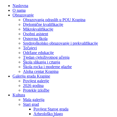
Naslovna
O nama
Obrazovanje
Obrazovanja odraslih u POU Krapina
Djelomične kvalifikacije
Mikrokvalifikacije
Osobni asistent
Osnovna škola
Srednjoškolsko obrazovanje i prekvalifikacije
Tečajevi
Održane edukacije
Tjedan cjeloživotnog učenja
Škola slikanja i crtanja
Škola rocka i moderne glazbe
Aloha centar Krapina
Galerija grada Krapine
Povijest galerije
2026 godina
Protekle izložbe
Kultura
Mala galerija
Stari grad
Povijest Starog grada
Arheološko blago