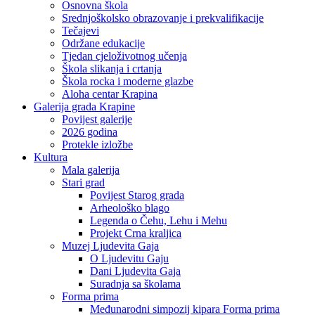
Osnovna škola
Srednjoškolsko obrazovanje i prekvalifikacije
Tečajevi
Održane edukacije
Tjedan cjeloživotnog učenja
Škola slikanja i crtanja
Škola rocka i moderne glazbe
Aloha centar Krapina
Galerija grada Krapine
Povijest galerije
2026 godina
Protekle izložbe
Kultura
Mala galerija
Stari grad
Povijest Starog grada
Arheološko blago
Legenda o Čehu, Lehu i Mehu
Projekt Crna kraljica
Muzej Ljudevita Gaja
O Ljudevitu Gaju
Dani Ljudevita Gaja
Suradnja sa školama
Forma prima
Međunarodni simpozij kipara Forma prima