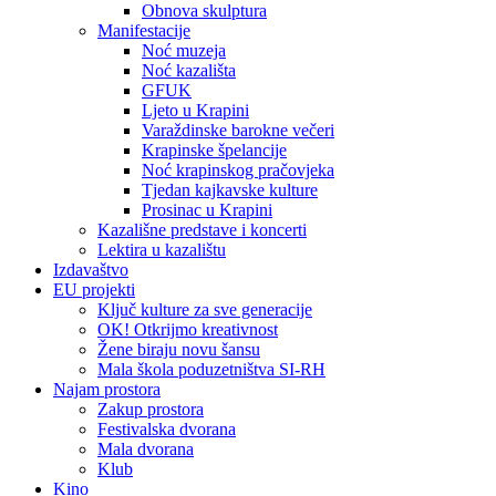
Obnova skulptura
Manifestacije
Noć muzeja
Noć kazališta
GFUK
Ljeto u Krapini
Varaždinske barokne večeri
Krapinske špelancije
Noć krapinskog pračovjeka
Tjedan kajkavske kulture
Prosinac u Krapini
Kazališne predstave i koncerti
Lektira u kazalištu
Izdavaštvo
EU projekti
Ključ kulture za sve generacije
OK! Otkrijmo kreativnost
Žene biraju novu šansu
Mala škola poduzetništva SI-RH
Najam prostora
Zakup prostora
Festivalska dvorana
Mala dvorana
Klub
Kino