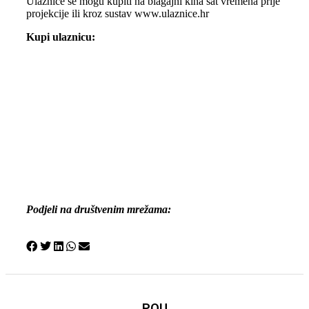
Ulaznice se mogu kupiti na blagajni kina sat vremena prije
projekcije ili kroz sustav www.ulaznice.hr
Kupi ulaznicu:
Podjeli na društvenim mrežama:
POU