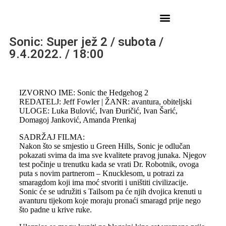
Sonic: Super jež 2 / subota /
9.4.2022. / 18:00
IZVORNO IME: Sonic the Hedgehog 2
REDATELJ: Jeff Fowler | ŽANR: avantura, obiteljski
ULOGE: Luka Bulović, Ivan Đuričić, Ivan Šarić,
Domagoj Janković, Amanda Prenkaj
SADRŽAJ FILMA:
Nakon što se smjestio u Green Hills, Sonic je odlučan
pokazati svima da ima sve kvalitete pravog junaka. Njegov
test počinje u trenutku kada se vrati Dr. Robotnik, ovoga
puta s novim partnerom – Knucklesom, u potrazi za
smaragdom koji ima moć stvoriti i uništiti civilizacije.
Sonic će se udružiti s Tailsom pa će njih dvojica krenuti u
avanturu tijekom koje moraju pronaći smaragd prije nego
što padne u krive ruke.