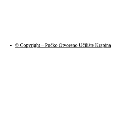
© Copyright – Pučko Otvoreno Učilište Krapina