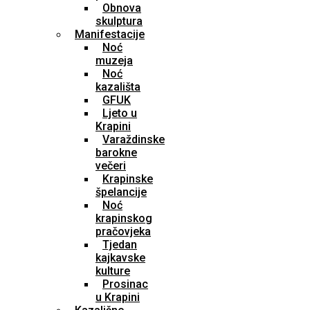
Obnova
skulptura
Manifestacije
Noć
muzeja
Noć
kazališta
GFUK
Ljeto u
Krapini
Varaždinske
barokne
večeri
Krapinske
špelancije
Noć
krapinskog
pračovjeka
Tjedan
kajkavske
kulture
Prosinac
u Krapini