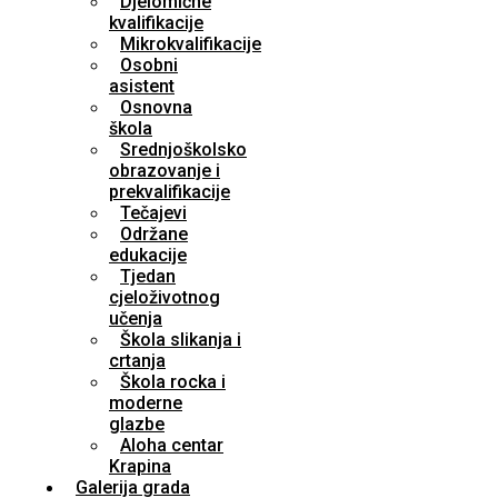
Djelomične
kvalifikacije
Mikrokvalifikacije
Osobni
asistent
Osnovna
škola
Srednjoškolsko
obrazovanje i
prekvalifikacije
Tečajevi
Održane
edukacije
Tjedan
cjeloživotnog
učenja
Škola slikanja i
crtanja
Škola rocka i
moderne
glazbe
Aloha centar
Krapina
Galerija grada