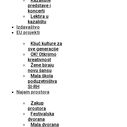
Kazališne
predstave i
koncerti
Lektira u
kazalištu
Izdavaštvo
EU projekti
Ključ kulture za
sve generacije
OK! Otkrijmo
kreativnost
Žene biraju
novu šansu
Mala škola
poduzetništva
SI-RH
Najam prostora
Zakup
prostora
Festivalska
dvorana
Mala dvorana