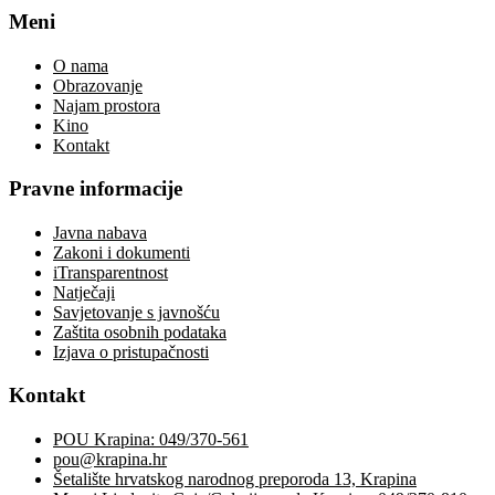
Meni
O nama
Obrazovanje
Najam prostora
Kino
Kontakt
Pravne informacije
Javna nabava
Zakoni i dokumenti
iTransparentnost
Natječaji
Savjetovanje s javnošću
Zaštita osobnih podataka
Izjava o pristupačnosti
Kontakt
POU Krapina: 049/370-561
pou@krapina.hr
Šetalište hrvatskog narodnog preporoda 13, Krapina