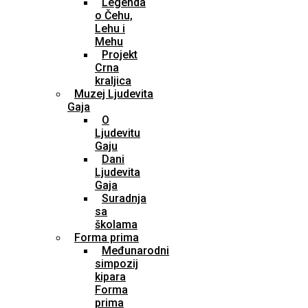
Legenda
o Čehu,
Lehu i
Mehu
Projekt
Crna
kraljica
Muzej Ljudevita
Gaja
O
Ljudevitu
Gaju
Dani
Ljudevita
Gaja
Suradnja
sa
školama
Forma prima
Međunarodni
simpozij
kipara
Forma
prima