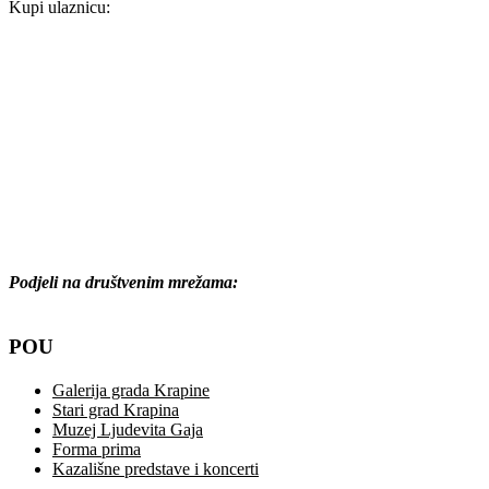
Kupi ulaznicu:
Podjeli na društvenim mrežama:
POU
Galerija grada Krapine
Stari grad Krapina
Muzej Ljudevita Gaja
Forma prima
Kazališne predstave i koncerti