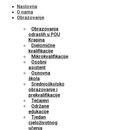
Naslovna
O nama
Obrazovanje
Obrazovanja
odraslih u POU
Krapina
Djelomične
kvalifikacije
Mikrokvalifikacije
Osobni
asistent
Osnovna
škola
Srednjoškolsko
obrazovanje i
prekvalifikacije
Tečajevi
Održane
edukacije
Tjedan
cjeloživotnog
učenja