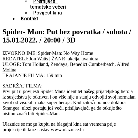
Premijere i
tematske večeri
Povijest kina
Kontakt
Spider- Man: Put bez povratka / subota /
15.01.2022. / 20:00 / 3D
IZVORNO IME: Spider-Man: No Way Home
REDATELJ: Jon Watts | ŽANR: akcija, avantura
ULOGE: Tom Holland, Zendaya, Benedict Cumberbatch, Alfred
Molina
TRAJANJE FILMA: 159 min
SADRŽAJ FILMA:
Prvi put u povijesti Spider-Mana identitet našeg prijateljskog heroja
iz susjedstva je otkriven i on više nije u stanju odvojiti svoj normalan
život od visokih rizika super heroja. Kad zatraži pomoć doktora
Strangea, ulozi postaju još veći, prisiljavajući ga da otkrije što
uistinu znači biti Spider-Man.
Ulaznice se mogu kupiti na blagajni kina sat vremena prije
projekcije ili kroz sustav www.ulaznice.hr