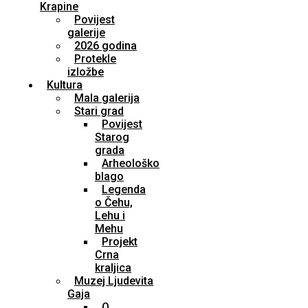
Krapine
Povijest
galerije
2026 godina
Protekle
izložbe
Kultura
Mala galerija
Stari grad
Povijest
Starog
grada
Arheološko
blago
Legenda
o Čehu,
Lehu i
Mehu
Projekt
Crna
kraljica
Muzej Ljudevita
Gaja
O