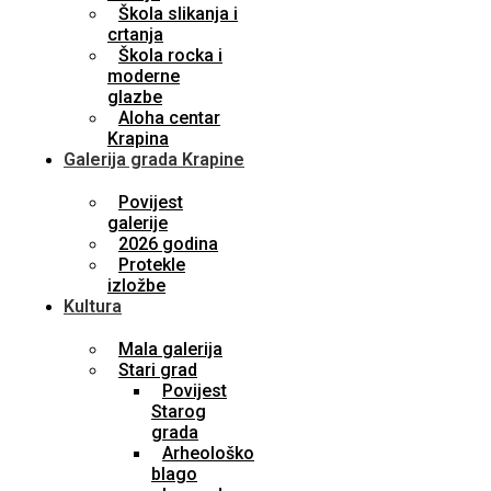
Škola slikanja i
crtanja
Škola rocka i
moderne
glazbe
Aloha centar
Krapina
Galerija grada Krapine
Povijest
galerije
2026 godina
Protekle
izložbe
Kultura
Mala galerija
Stari grad
Povijest
Starog
grada
Arheološko
blago