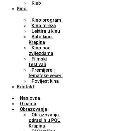
Klub
Kino
Kino program
Kino mreža
Lektira u kinu
Auto kino
Krapina
Kino pod
zvijezdama
Filmski
festivali
Premijere i
tematske večeri
Povijest kina
Kontakt
Naslovna
O nama
Obrazovanje
Obrazovanja
odraslih u POU
Krapina