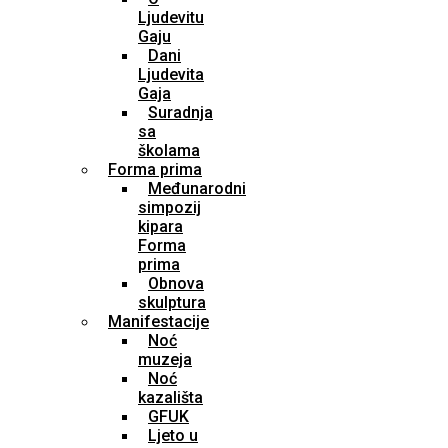
Ljudevitu
Gaju
Dani
Ljudevita
Gaja
Suradnja
sa
školama
Forma prima
Međunarodni
simpozij
kipara
Forma
prima
Obnova
skulptura
Manifestacije
Noć
muzeja
Noć
kazališta
GFUK
Ljeto u