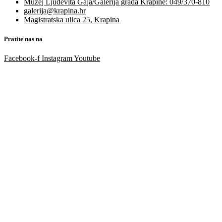
Muzej Ljudevita Gaja/Galerija grada Krapine: 049/370-810
galerija@krapina.hr
Magistratska ulica 25, Krapina
Pratite nas na
Facebook-f
Instagram
Youtube