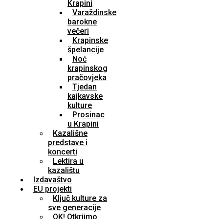
Krapini
Varaždinske
barokne
večeri
Krapinske
špelancije
Noć
krapinskog
pračovjeka
Tjedan
kajkavske
kulture
Prosinac
u Krapini
Kazališne
predstave i
koncerti
Lektira u
kazalištu
Izdavaštvo
EU projekti
Ključ kulture za
sve generacije
OK! Otkrijmo