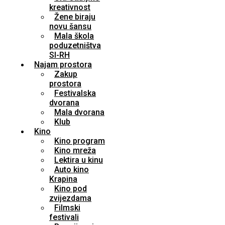
kreativnost
Žene biraju
novu šansu
Mala škola
poduzetništva
SI-RH
Najam prostora
Zakup
prostora
Festivalska
dvorana
Mala dvorana
Klub
Kino
Kino program
Kino mreža
Lektira u kinu
Auto kino
Krapina
Kino pod
zvijezdama
Filmski
festivali