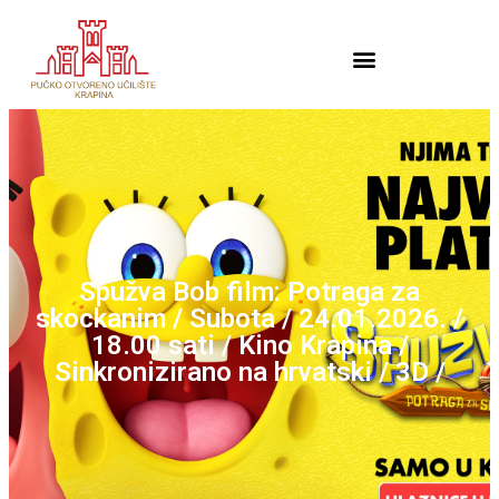
Spužva Bob film: Potraga za
skockanim / Subota / 24.01.2026. /
18.00 sati / Kino Krapina /
Sinkronizirano na hrvatski / 3D /