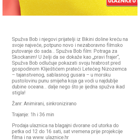
Spužva Bob i njegovi prijatelji iz Bikini doline kreću na
svoje najveće, potpuno novo i nezaboravno filmsko
putovanje do sada… Spužva Bob film: Potraga za
Skockanim! U želji da se dokaže kao „pravi frajer“,
Spužva Bob odlučuje pokazati svoju hrabrost pred
gospodinom Kliještićem prateći Letećeg Nizozemca
– tajanstvenog, sablasnog gusara – u morsku
pustolovinu punu smijeha koja ga vodi u najdublje
dubine oceana… dalje nego što je ijedna spužva ikad
stigla!
Žanr: Animirani, sinkronizirano
Trajanje: 1h i 36 min
Prodaja ulaznica na blagajni dvorane od utorka do
petka od 12 do 16 sati, sat vremena prije projekcije
filma i na www. ulaznice.hr