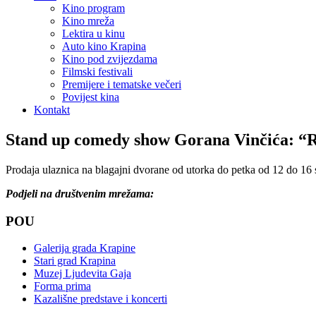
Kino program
Kino mreža
Lektira u kinu
Auto kino Krapina
Kino pod zvijezdama
Filmski festivali
Premijere i tematske večeri
Povijest kina
Kontakt
Stand up comedy show Gorana Vinčića: “Reci
Prodaja ulaznica na blagajni dvorane od utorka do petka od 12 do 16 
Podjeli na društvenim mrežama:
POU
Galerija grada Krapine
Stari grad Krapina
Muzej Ljudevita Gaja
Forma prima
Kazališne predstave i koncerti