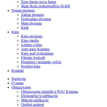
Žene biraju novu šansu
Mala škola poduzetništva SI-RH
Najam prostora
Zakup prostora
Festivalska dvorana
Mala dvorana
Klub
Kino
Kino program
Kino mreža
Lektira u kinu
Auto kino Krapina
Kino pod zvijezdama
Filmski festivali
Premijere i tematske večeri
Povijest kina
Kontakt
Naslovna
O nama
Obrazovanje
Obrazovanja odraslih u POU Krapina
Djelomične kvalifikacije
Mikrokvalifikacije
Osobni asistent