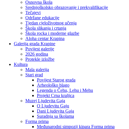
Osnovna škola
Srednjoškolsko obrazovanje i prekvalifikacije
Tečajevi
Održane edukacije
Tjedan cjeloživotnog učenja
Škola slikanja i crtanja
Škola rocka i moderne glazbe
Aloha centar Krapina
Galerija grada Krapine
Povijest galerije
2026 godina
Protekle izložbe
Kultura
Mala galerija
Stari grad
Povijest Starog grada
Arheološko blago
Legenda o Čehu, Lehu i Mehu
Projekt Crna kraljica
Muzej Ljudevita Gaja
O Ljudevitu Gaju
Dani Ljudevita Gaja
Suradnja sa školama
Forma prima
Međunarodni simpozij kipara Forma prima