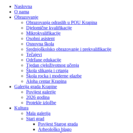
Naslovna
O nama
Obrazovanje
Obrazovanja odraslih u POU Krapina
Djelomične kvalifikacije
Mikrokvalifikacije
Osobni asistent
Osnovna škola
Srednjoškolsko obrazovanje i prekvalifikacije
Tečajevi
Održane edukacije
Tjedan cjeloživotnog učenja
Škola slikanja i crtanja
Škola rocka i moderne glazbe
Aloha centar Krapina
Galerija grada Krapine
Povijest galerije
2026 godina
Protekle izložbe
Kultura
Mala galerija
Stari grad
Povijest Starog grada
Arheološko blago