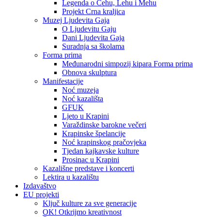
Legenda o Čehu, Lehu i Mehu
Projekt Crna kraljica
Muzej Ljudevita Gaja
O Ljudevitu Gaju
Dani Ljudevita Gaja
Suradnja sa školama
Forma prima
Međunarodni simpozij kipara Forma prima
Obnova skulptura
Manifestacije
Noć muzeja
Noć kazališta
GFUK
Ljeto u Krapini
Varaždinske barokne večeri
Krapinske špelancije
Noć krapinskog pračovjeka
Tjedan kajkavske kulture
Prosinac u Krapini
Kazališne predstave i koncerti
Lektira u kazalištu
Izdavaštvo
EU projekti
Ključ kulture za sve generacije
OK! Otkrijmo kreativnost