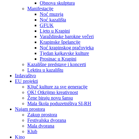
Obnova skulptura
Manifestacije
Noć muzeja
Noć kazališta
GFUK
Ljeto u Krapini
Varaždinske barokne večeri
Krapinske špelancije
Noć krapinskog pračovjeka
Tjedan kajkavske kulture
Prosinac u Krapini
Kazališne predstave i koncerti
Lektira u kazalištu
Izdavaštvo
EU projekti
Ključ kulture za sve generacije
OK! Otkrijmo kreativnost
Žene biraju novu šansu
Mala škola poduzetništva SI-RH
Najam prostora
Zakup prostora
Festivalska dvorana
Mala dvorana
Klub
Kino