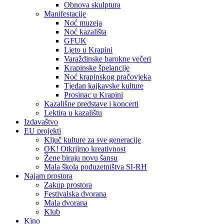
Obnova skulptura
Manifestacije
Noć muzeja
Noć kazališta
GFUK
Ljeto u Krapini
Varaždinske barokne večeri
Krapinske špelancije
Noć krapinskog pračovjeka
Tjedan kajkavske kulture
Prosinac u Krapini
Kazališne predstave i koncerti
Lektira u kazalištu
Izdavaštvo
EU projekti
Ključ kulture za sve generacije
OK! Otkrijmo kreativnost
Žene biraju novu šansu
Mala škola poduzetništva SI-RH
Najam prostora
Zakup prostora
Festivalska dvorana
Mala dvorana
Klub
Kino