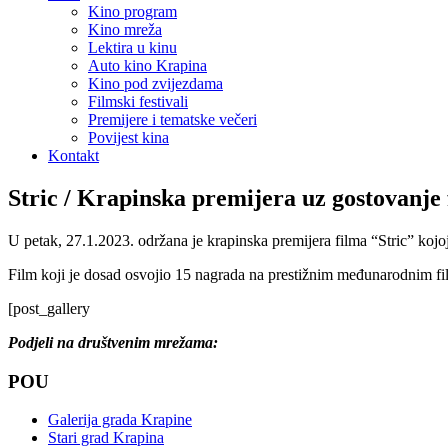
Kino program
Kino mreža
Lektira u kinu
Auto kino Krapina
Kino pod zvijezdama
Filmski festivali
Premijere i tematske večeri
Povijest kina
Kontakt
Stric / Krapinska premijera uz gostovanje 
U petak, 27.1.2023. održana je krapinska premijera filma “Stric” kojoj
Film koji je dosad osvojio 15 nagrada na prestižnim međunarodnim fi
[post_gallery
Podjeli na društvenim mrežama:
POU
Galerija grada Krapine
Stari grad Krapina