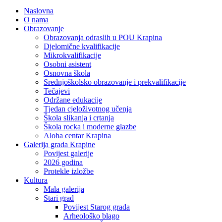
Naslovna
O nama
Obrazovanje
Obrazovanja odraslih u POU Krapina
Djelomične kvalifikacije
Mikrokvalifikacije
Osobni asistent
Osnovna škola
Srednjoškolsko obrazovanje i prekvalifikacije
Tečajevi
Održane edukacije
Tjedan cjeloživotnog učenja
Škola slikanja i crtanja
Škola rocka i moderne glazbe
Aloha centar Krapina
Galerija grada Krapine
Povijest galerije
2026 godina
Protekle izložbe
Kultura
Mala galerija
Stari grad
Povijest Starog grada
Arheološko blago