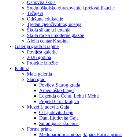
Osnovna škola
Srednjoškolsko obrazovanje i prekvalifikacije
Tečajevi
Održane edukacije
Tjedan cjeloživotnog učenja
Škola slikanja i crtanja
Škola rocka i moderne glazbe
Aloha centar Krapina
Galerija grada Krapine
Povijest galerije
2026 godina
Protekle izložbe
Kultura
Mala galerija
Stari grad
Povijest Starog grada
Arheološko blago
Legenda o Čehu, Lehu i Mehu
Projekt Crna kraljica
Muzej Ljudevita Gaja
O Ljudevitu Gaju
Dani Ljudevita Gaja
Suradnja sa školama
Forma prima
Međunarodni simpozij kipara Forma prima