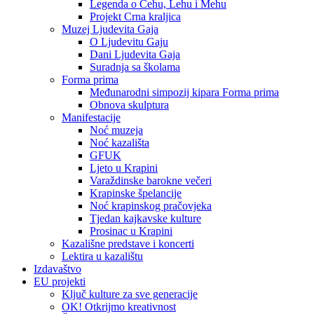
Legenda o Čehu, Lehu i Mehu
Projekt Crna kraljica
Muzej Ljudevita Gaja
O Ljudevitu Gaju
Dani Ljudevita Gaja
Suradnja sa školama
Forma prima
Međunarodni simpozij kipara Forma prima
Obnova skulptura
Manifestacije
Noć muzeja
Noć kazališta
GFUK
Ljeto u Krapini
Varaždinske barokne večeri
Krapinske špelancije
Noć krapinskog pračovjeka
Tjedan kajkavske kulture
Prosinac u Krapini
Kazališne predstave i koncerti
Lektira u kazalištu
Izdavaštvo
EU projekti
Ključ kulture za sve generacije
OK! Otkrijmo kreativnost