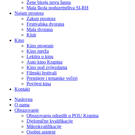
Žene biraju novu šansu
Mala škola poduzetništva SI-RH
Najam prostora
Zakup prostora
Festivalska dvorana
Mala dvorana
Klub
Kino
Kino program
Kino mreža
Lektira u kinu
Auto kino Krapina
Kino pod zvijezdama
Filmski festivali
Premijere i tematske večeri
Povijest kina
Kontakt
Naslovna
O nama
Obrazovanje
Obrazovanja odraslih u POU Krapina
Djelomične kvalifikacije
Mikrokvalifikacije
Osobni asistent