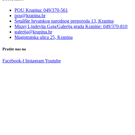
POU Krapina: 049/370-561
pou@krapina.hr
Šetalište hrvatskog narodnog preporoda 13, Krapina
Muzej Ljudevita Gaja/Galerija grada Krapine: 049/370-810
galerija@krapina.hr
Magistratska ulica 25, Krapina
Pratite nas na
Facebook-f
Instagram
Youtube