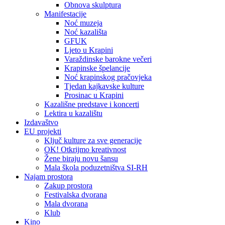
Obnova skulptura
Manifestacije
Noć muzeja
Noć kazališta
GFUK
Ljeto u Krapini
Varaždinske barokne večeri
Krapinske špelancije
Noć krapinskog pračovjeka
Tjedan kajkavske kulture
Prosinac u Krapini
Kazališne predstave i koncerti
Lektira u kazalištu
Izdavaštvo
EU projekti
Ključ kulture za sve generacije
OK! Otkrijmo kreativnost
Žene biraju novu šansu
Mala škola poduzetništva SI-RH
Najam prostora
Zakup prostora
Festivalska dvorana
Mala dvorana
Klub
Kino