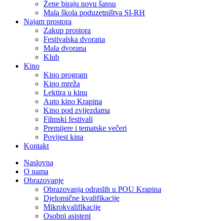
Žene biraju novu šansu
Mala škola poduzetništva SI-RH
Najam prostora
Zakup prostora
Festivalska dvorana
Mala dvorana
Klub
Kino
Kino program
Kino mreža
Lektira u kinu
Auto kino Krapina
Kino pod zvijezdama
Filmski festivali
Premijere i tematske večeri
Povijest kina
Kontakt
Naslovna
O nama
Obrazovanje
Obrazovanja odraslih u POU Krapina
Djelomične kvalifikacije
Mikrokvalifikacije
Osobni asistent