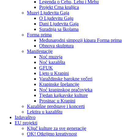
Legenda o Čehu, Lehu i Mehu
Projekt Crna kraljica
Muzej Ljudevita Gaja
O Ljudevitu Gaju
Dani Ljudevita Gaja
Suradnja sa školama
Forma prima
Međunarodni simpozij kipara Forma prima
Obnova skulptura
Manifestacije
Noć muzeja
Noć kazališta
GFUK
Ljeto u Krapini
Varaždinske barokne večeri
Krapinske špelancije
Noć krapinskog pračovjeka
Tjedan kajkavske kulture
Prosinac u Krapini
Kazališne predstave i koncerti
Lektira u kazalištu
Izdavaštvo
EU projekti
Ključ kulture za sve generacije
OK! Otkrijmo kreativnost