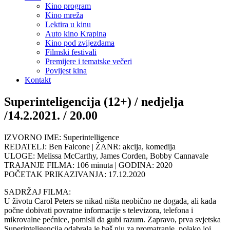
Kino program
Kino mreža
Lektira u kinu
Auto kino Krapina
Kino pod zvijezdama
Filmski festivali
Premijere i tematske večeri
Povijest kina
Kontakt
Superinteligencija (12+) / nedjelja
/14.2.2021. / 20.00
IZVORNO IME: Superintelligence
REDATELJ: Ben Falcone | ŽANR: akcija, komedija
ULOGE: Melissa McCarthy, James Corden, Bobby Cannavale
TRAJANJE FILMA: 106 minuta | GODINA: 2020
POČETAK PRIKAZIVANJA: 17.12.2020
SADRŽAJ FILMA:
U životu Carol Peters se nikad ništa neobično ne događa, ali kada
počne dobivati povratne informacije s televizora, telefona i
mikrovalne pećnice, pomisli da gubi razum. Zapravo, prva svjetska
Superinteligencija odabrala je baš nju za promatranje, polako joj