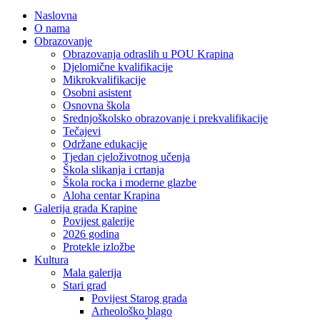
Naslovna
O nama
Obrazovanje
Obrazovanja odraslih u POU Krapina
Djelomične kvalifikacije
Mikrokvalifikacije
Osobni asistent
Osnovna škola
Srednjoškolsko obrazovanje i prekvalifikacije
Tečajevi
Održane edukacije
Tjedan cjeloživotnog učenja
Škola slikanja i crtanja
Škola rocka i moderne glazbe
Aloha centar Krapina
Galerija grada Krapine
Povijest galerije
2026 godina
Protekle izložbe
Kultura
Mala galerija
Stari grad
Povijest Starog grada
Arheološko blago