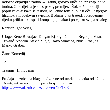
radosno objavljuje zaruke – i zatim, gotovo slučajno, priznaje da je
trudna. Otac djeteta je sin srpskog premijera. Šok se širi obitelji
poput valova: baka se razboli, Miljenko tone dublje u očaj, a njegov
hladnokrvni poslovni savjetnik Budimir u toj tragediji prepoznaje
rijetku priliku – da spasi kompaniju, makar i po cijenu svega ostalog.
Režiser: Igor Šeregi
Uloge: Rene Bitorajac, Dragan Bjelogrlić, Linda Begonja, Vesna
Trivalić, Anđelka Stević Žugić, Roko Sikavica, Nika Grbelja i
Marko Grabež
Žanr: Komedija
12+
Trajanje: 1h i 35 min
Prodaja ulaznica na blagajni dvorane od utorka do petka od 12 do
16 sati, sat vremena prije projekcije filma i na
https://www.ulaznice.hr/web/event/69/1307