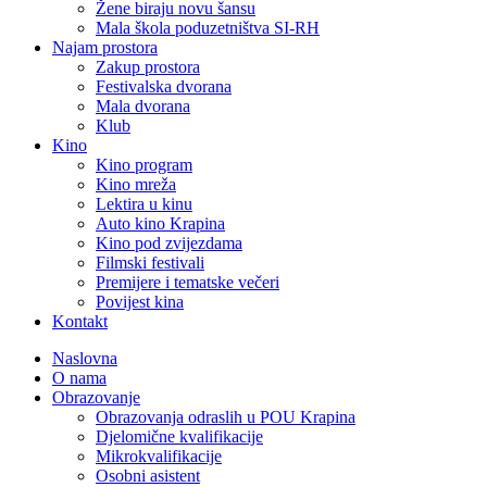
Žene biraju novu šansu
Mala škola poduzetništva SI-RH
Najam prostora
Zakup prostora
Festivalska dvorana
Mala dvorana
Klub
Kino
Kino program
Kino mreža
Lektira u kinu
Auto kino Krapina
Kino pod zvijezdama
Filmski festivali
Premijere i tematske večeri
Povijest kina
Kontakt
Naslovna
O nama
Obrazovanje
Obrazovanja odraslih u POU Krapina
Djelomične kvalifikacije
Mikrokvalifikacije
Osobni asistent