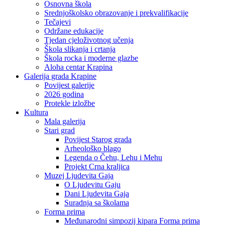
Osnovna škola
Srednjoškolsko obrazovanje i prekvalifikacije
Tečajevi
Održane edukacije
Tjedan cjeloživotnog učenja
Škola slikanja i crtanja
Škola rocka i moderne glazbe
Aloha centar Krapina
Galerija grada Krapine
Povijest galerije
2026 godina
Protekle izložbe
Kultura
Mala galerija
Stari grad
Povijest Starog grada
Arheološko blago
Legenda o Čehu, Lehu i Mehu
Projekt Crna kraljica
Muzej Ljudevita Gaja
O Ljudevitu Gaju
Dani Ljudevita Gaja
Suradnja sa školama
Forma prima
Međunarodni simpozij kipara Forma prima