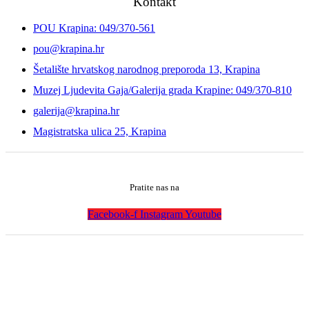
Kontakt
POU Krapina: 049/370-561
pou@krapina.hr
Šetalište hrvatskog narodnog preporoda 13, Krapina
Muzej Ljudevita Gaja/Galerija grada Krapine: 049/370-810
galerija@krapina.hr
Magistratska ulica 25, Krapina
Pratite nas na
Facebook-f
Instagram
Youtube