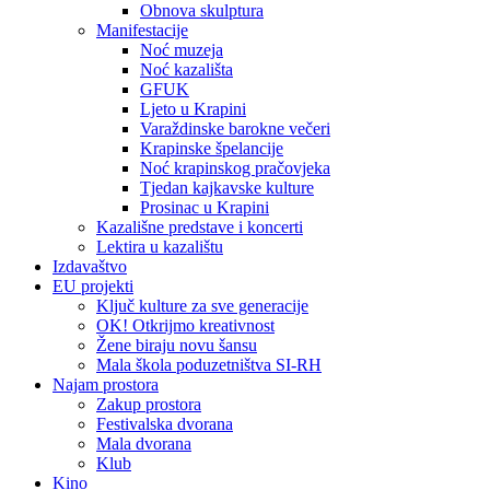
Obnova skulptura
Manifestacije
Noć muzeja
Noć kazališta
GFUK
Ljeto u Krapini
Varaždinske barokne večeri
Krapinske špelancije
Noć krapinskog pračovjeka
Tjedan kajkavske kulture
Prosinac u Krapini
Kazališne predstave i koncerti
Lektira u kazalištu
Izdavaštvo
EU projekti
Ključ kulture za sve generacije
OK! Otkrijmo kreativnost
Žene biraju novu šansu
Mala škola poduzetništva SI-RH
Najam prostora
Zakup prostora
Festivalska dvorana
Mala dvorana
Klub
Kino