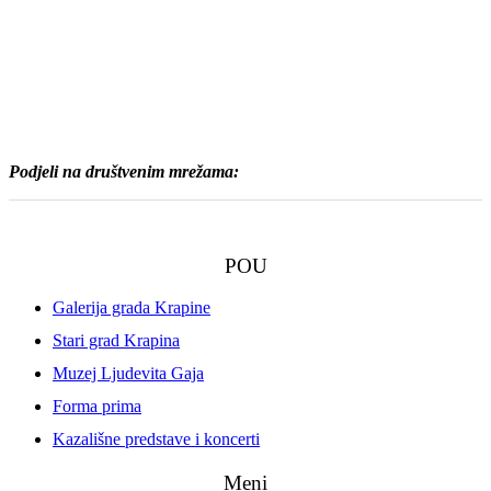
Podjeli na društvenim mrežama:
POU
Galerija grada Krapine
Stari grad Krapina
Muzej Ljudevita Gaja
Forma prima
Kazališne predstave i koncerti
Meni