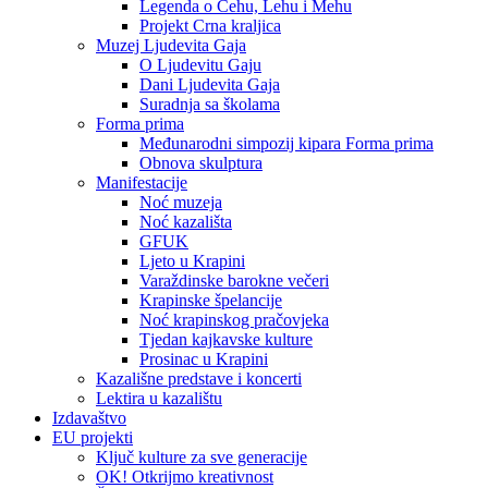
Legenda o Čehu, Lehu i Mehu
Projekt Crna kraljica
Muzej Ljudevita Gaja
O Ljudevitu Gaju
Dani Ljudevita Gaja
Suradnja sa školama
Forma prima
Međunarodni simpozij kipara Forma prima
Obnova skulptura
Manifestacije
Noć muzeja
Noć kazališta
GFUK
Ljeto u Krapini
Varaždinske barokne večeri
Krapinske špelancije
Noć krapinskog pračovjeka
Tjedan kajkavske kulture
Prosinac u Krapini
Kazališne predstave i koncerti
Lektira u kazalištu
Izdavaštvo
EU projekti
Ključ kulture za sve generacije
OK! Otkrijmo kreativnost