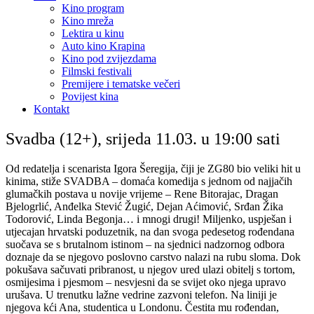
Kino program
Kino mreža
Lektira u kinu
Auto kino Krapina
Kino pod zvijezdama
Filmski festivali
Premijere i tematske večeri
Povijest kina
Kontakt
Svadba (12+), srijeda 11.03. u 19:00 sati
Od redatelja i scenarista Igora Šeregija, čiji je ZG80 bio veliki hit u
kinima, stiže SVADBA – domaća komedija s jednom od najjačih
glumačkih postava u novije vrijeme – Rene Bitorajac, Dragan
Bjelogrlić, Anđelka Stević Žugić, Dejan Aćimović, Srđan Žika
Todorović, Linda Begonja… i mnogi drugi! Miljenko, uspješan i
utjecajan hrvatski poduzetnik, na dan svoga pedesetog rođendana
suočava se s brutalnom istinom – na sjednici nadzornog odbora
doznaje da se njegovo poslovno carstvo nalazi na rubu sloma. Dok
pokušava sačuvati pribranost, u njegov ured ulazi obitelj s tortom,
osmijesima i pjesmom – nesvjesni da se svijet oko njega upravo
urušava. U trenutku lažne vedrine zazvoni telefon. Na liniji je
njegova kći Ana, studentica u Londonu. Čestita mu rođendan,