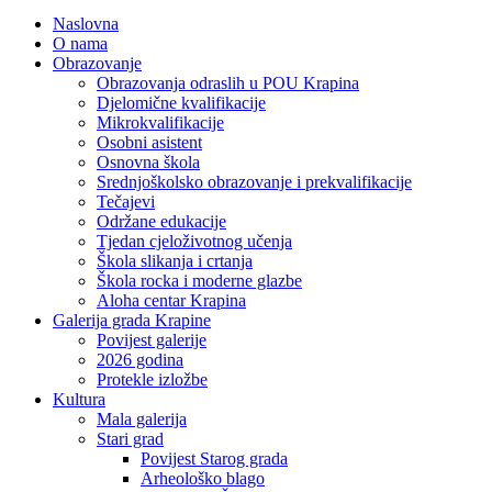
Naslovna
O nama
Obrazovanje
Obrazovanja odraslih u POU Krapina
Djelomične kvalifikacije
Mikrokvalifikacije
Osobni asistent
Osnovna škola
Srednjoškolsko obrazovanje i prekvalifikacije
Tečajevi
Održane edukacije
Tjedan cjeloživotnog učenja
Škola slikanja i crtanja
Škola rocka i moderne glazbe
Aloha centar Krapina
Galerija grada Krapine
Povijest galerije
2026 godina
Protekle izložbe
Kultura
Mala galerija
Stari grad
Povijest Starog grada
Arheološko blago