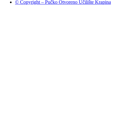
© Copyright – Pučko Otvoreno Učilište Krapina