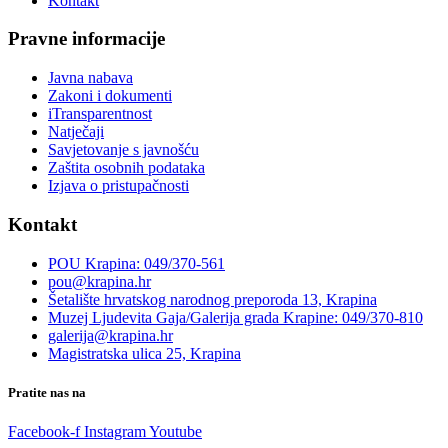
Kontakt
Pravne informacije
Javna nabava
Zakoni i dokumenti
iTransparentnost
Natječaji
Savjetovanje s javnošću
Zaštita osobnih podataka
Izjava o pristupačnosti
Kontakt
POU Krapina: 049/370-561
pou@krapina.hr
Šetalište hrvatskog narodnog preporoda 13, Krapina
Muzej Ljudevita Gaja/Galerija grada Krapine: 049/370-810
galerija@krapina.hr
Magistratska ulica 25, Krapina
Pratite nas na
Facebook-f
Instagram
Youtube