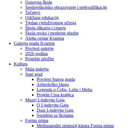
Osnovna škola
Srednjoškolsko obrazovanje i prekvalifikacije
Tečajevi
Održane edukacije
Tjedan cjeloživotnog učenja
Škola slikanja i crtanja
Škola rocka i moderne glazbe
Aloha centar Krapina
Galerija grada Krapine
Povijest galerije
2026 godina
Protekle izložbe
Kultura
Mala galerija
Stari grad
Povijest Starog grada
Arheološko blago
Legenda o Čehu, Lehu i Mehu
Projekt Crna kraljica
Muzej Ljudevita Gaja
O Ljudevitu Gaju
Dani Ljudevita Gaja
Suradnja sa školama
Forma prima
Međunarodni simpozij kipara Forma prima