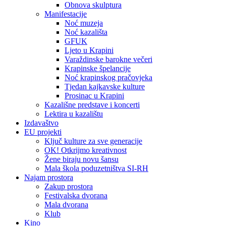
Obnova skulptura
Manifestacije
Noć muzeja
Noć kazališta
GFUK
Ljeto u Krapini
Varaždinske barokne večeri
Krapinske špelancije
Noć krapinskog pračovjeka
Tjedan kajkavske kulture
Prosinac u Krapini
Kazališne predstave i koncerti
Lektira u kazalištu
Izdavaštvo
EU projekti
Ključ kulture za sve generacije
OK! Otkrijmo kreativnost
Žene biraju novu šansu
Mala škola poduzetništva SI-RH
Najam prostora
Zakup prostora
Festivalska dvorana
Mala dvorana
Klub
Kino