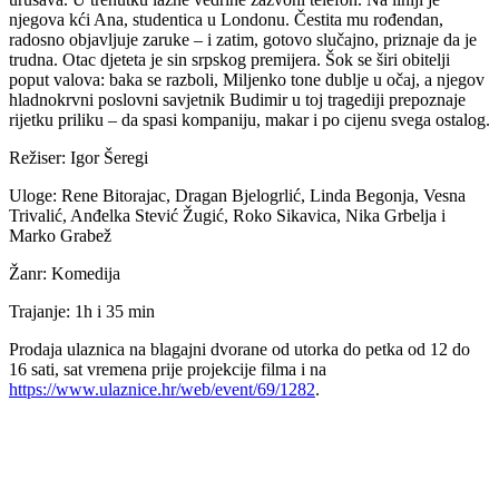
njegova kći Ana, studentica u Londonu. Čestita mu rođendan,
radosno objavljuje zaruke – i zatim, gotovo slučajno, priznaje da je
trudna. Otac djeteta je sin srpskog premijera. Šok se širi obitelji
poput valova: baka se razboli, Miljenko tone dublje u očaj, a njegov
hladnokrvni poslovni savjetnik Budimir u toj tragediji prepoznaje
rijetku priliku – da spasi kompaniju, makar i po cijenu svega ostalog.
Režiser: Igor Šeregi
Uloge: Rene Bitorajac, Dragan Bjelogrlić, Linda Begonja, Vesna
Trivalić, Anđelka Stević Žugić, Roko Sikavica, Nika Grbelja i
Marko Grabež
Žanr: Komedija
Trajanje: 1h i 35 min
Prodaja ulaznica na blagajni dvorane od utorka do petka od 12 do
16 sati, sat vremena prije projekcije filma i na
https://www.ulaznice.hr/web/event/69/1282
.