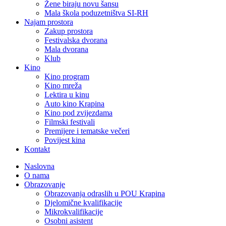
Žene biraju novu šansu
Mala škola poduzetništva SI-RH
Najam prostora
Zakup prostora
Festivalska dvorana
Mala dvorana
Klub
Kino
Kino program
Kino mreža
Lektira u kinu
Auto kino Krapina
Kino pod zvijezdama
Filmski festivali
Premijere i tematske večeri
Povijest kina
Kontakt
Naslovna
O nama
Obrazovanje
Obrazovanja odraslih u POU Krapina
Djelomične kvalifikacije
Mikrokvalifikacije
Osobni asistent