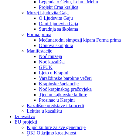
Legenda o Čehu, Lehu i Mehu
Projekt Crna kraljica
Muzej Ljudevita Gaja
O Ljudevitu Gaju
Dani Ljudevita Gaja
Suradnja sa školama
Forma prima
Međunarodni simpozij kipara Forma prima
Obnova skulptura
Manifestacije
Noć muzeja
Noć kazališta
GFUK
Ljeto u Krapini
Varaždinske barokne večeri
Krapinske špelancije
Noć krapinskog pračovjeka
Tjedan kajkavske kulture
Prosinac u Krapini
Kazališne predstave i koncerti
Lektira u kazalištu
Izdavaštvo
EU projekti
Ključ kulture za sve generacije
OK! Otkrijmo kreativnost