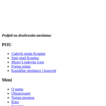
Podjeli na društvenim mrežama:
POU
Galerija grada Krapine
Stari grad Krapina
Muzej Ljudevita Gaja
Forma prima
Kazališne predstave i koncerti
Meni
O nama
Obrazovanje
Najam prostora
Kino