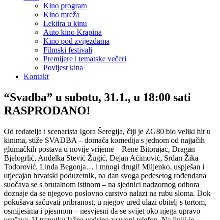
Kino program
Kino mreža
Lektira u kinu
Auto kino Krapina
Kino pod zvijezdama
Filmski festivali
Premijere i tematske večeri
Povijest kina
Kontakt
“Svadba” u subotu, 31.1., u 18:00 sati
RASPRODANO!
Od redatelja i scenarista Igora Šeregija, čiji je ZG80 bio veliki hit u
kinima, stiže SVADBA – domaća komedija s jednom od najjačih
glumačkih postava u novije vrijeme – Rene Bitorajac, Dragan
Bjelogrlić, Anđelka Stević Žugić, Dejan Aćimović, Srđan Žika
Todorović, Linda Begonja… i mnogi drugi! Miljenko, uspješan i
utjecajan hrvatski poduzetnik, na dan svoga pedesetog rođendana
suočava se s brutalnom istinom – na sjednici nadzornog odbora
doznaje da se njegovo poslovno carstvo nalazi na rubu sloma. Dok
pokušava sačuvati pribranost, u njegov ured ulazi obitelj s tortom,
osmijesima i pjesmom – nesvjesni da se svijet oko njega upravo
urušava. U trenutku lažne vedrine zazvoni telefon. Na liniji je