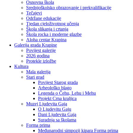
Osnovna škola
Srednjoškolsko obrazovanje i prekvalifikacije
Tečajevi
Održane edukacije
Tjedan cjeloživotnog učenja
Škola slikanja i crtanja
Škola rocka i moderne glazbe
Aloha centar Krapina
Galerija grada Krapine
Povijest galerije
2026 godina
Protekle izložbe
Kultura
Mala galerija
Stari grad
Povijest Starog grada
Arheološko blago
Legenda o Čehu, Lehu i Mehu
Projekt Crna kraljica
Muzej Ljudevita Gaja
O Ljudevitu Gaju
Dani Ljudevita Gaja
Suradnja sa školama
Forma prima
Međunarodni simpozij kipara Forma prima