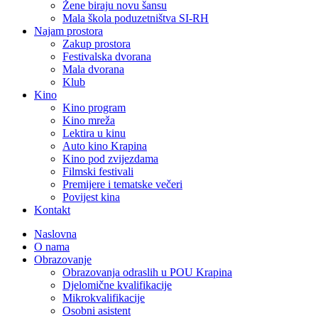
Žene biraju novu šansu
Mala škola poduzetništva SI-RH
Najam prostora
Zakup prostora
Festivalska dvorana
Mala dvorana
Klub
Kino
Kino program
Kino mreža
Lektira u kinu
Auto kino Krapina
Kino pod zvijezdama
Filmski festivali
Premijere i tematske večeri
Povijest kina
Kontakt
Naslovna
O nama
Obrazovanje
Obrazovanja odraslih u POU Krapina
Djelomične kvalifikacije
Mikrokvalifikacije
Osobni asistent