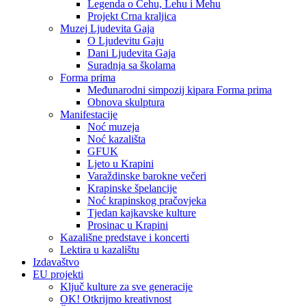
Legenda o Čehu, Lehu i Mehu
Projekt Crna kraljica
Muzej Ljudevita Gaja
O Ljudevitu Gaju
Dani Ljudevita Gaja
Suradnja sa školama
Forma prima
Međunarodni simpozij kipara Forma prima
Obnova skulptura
Manifestacije
Noć muzeja
Noć kazališta
GFUK
Ljeto u Krapini
Varaždinske barokne večeri
Krapinske špelancije
Noć krapinskog pračovjeka
Tjedan kajkavske kulture
Prosinac u Krapini
Kazališne predstave i koncerti
Lektira u kazalištu
Izdavaštvo
EU projekti
Ključ kulture za sve generacije
OK! Otkrijmo kreativnost