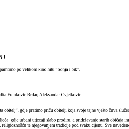
15+
o pamtimo po velikom kino hitu “Sonja i bik”.
udita Franković Brdar, Aleksandar Cvjetković
a obitelj“, gdje pratimo priču obitelji koja svoje tajne vješto čuva služe
ća, gdje urbani utjecaji slabo prodiru, a pridržavanje starih običaja im
 religioznošću te njegovanjem tradicije pod svaku cijenu. Sve navedeno 