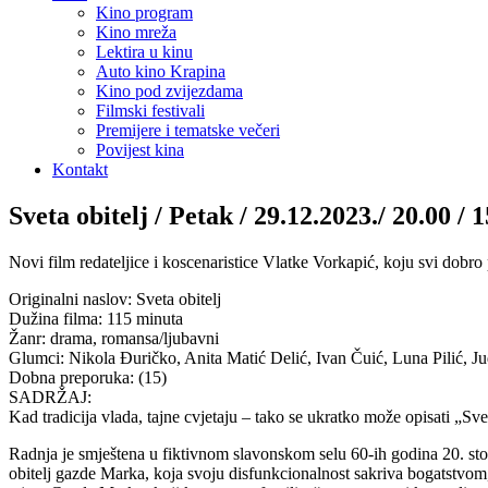
Kino program
Kino mreža
Lektira u kinu
Auto kino Krapina
Kino pod zvijezdama
Filmski festivali
Premijere i tematske večeri
Povijest kina
Kontakt
Sveta obitelj / Petak / 29.12.2023./ 20.00 / 
Novi film redateljice i koscenaristice Vlatke Vorkapić, koju svi dobr
Originalni naslov: Sveta obitelj
Dužina filma: 115 minuta
Žanr: drama, romansa/ljubavni
Glumci: Nikola Đuričko, Anita Matić Delić, Ivan Čuić, Luna Pilić, J
Dobna preporuka: (15)
SADRŽAJ:
Kad tradicija vlada, tajne cvjetaju – tako se ukratko može opisati „Svet
Radnja je smještena u fiktivnom slavonskom selu 60-ih godina 20. stolje
obitelj gazde Marka, koja svoju disfunkcionalnost sakriva bogatstvom,