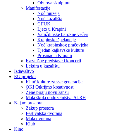
Obnova skulptura
Manifestacije
Noć muzeja
Noć kazališta
GFUK
Ljeto u Krapini
Varaždinske barokne večeri
Krapinske špelancije
Noć krapinskog pračovjeka
Tjedan kajkavske kulture
Prosinac u Krapini
Kazališne predstave i koncerti
Lektira u kazalištu
Izdavaštvo
EU projekti
Ključ kulture za sve generacije
OK! Otkrijmo kreativnost
Žene biraju novu šansu
Mala škola poduzetništva SI-RH
Najam prostora
Zakup prostora
Festivalska dvorana
Mala dvorana
Klub
Kino