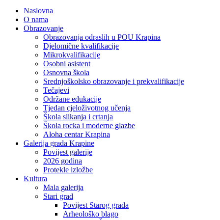
Naslovna
O nama
Obrazovanje
Obrazovanja odraslih u POU Krapina
Djelomične kvalifikacije
Mikrokvalifikacije
Osobni asistent
Osnovna škola
Srednjoškolsko obrazovanje i prekvalifikacije
Tečajevi
Održane edukacije
Tjedan cjeloživotnog učenja
Škola slikanja i crtanja
Škola rocka i moderne glazbe
Aloha centar Krapina
Galerija grada Krapine
Povijest galerije
2026 godina
Protekle izložbe
Kultura
Mala galerija
Stari grad
Povijest Starog grada
Arheološko blago