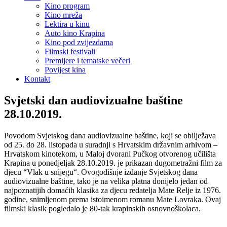
Kino program
Kino mreža
Lektira u kinu
Auto kino Krapina
Kino pod zvijezdama
Filmski festivali
Premijere i tematske večeri
Povijest kina
Kontakt
Svjetski dan audiovizualne baštine
28.10.2019.
Povodom Svjetskog dana audiovizualne baštine, koji se obilježava
od 25. do 28. listopada u suradnji s Hrvatskim državnim arhivom –
Hrvatskom kinotekom, u Maloj dvorani Pučkog otvorenog učilišta
Krapina u ponedjeljak 28.10.2019. je prikazan dugometražni film za
djecu “Vlak u snijegu“. Ovogodišnje izdanje Svjetskog dana
audiovizualne baštine, tako je na velika platna donijelo jedan od
najpoznatijih domaćih klasika za djecu redatelja Mate Relje iz 1976.
godine, snimljenom prema istoimenom romanu Mate Lovraka. Ovaj
filmski klasik pogledalo je 80-tak krapinskih osnovnoškolaca.