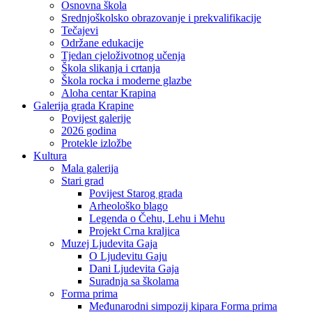
Osnovna škola
Srednjoškolsko obrazovanje i prekvalifikacije
Tečajevi
Održane edukacije
Tjedan cjeloživotnog učenja
Škola slikanja i crtanja
Škola rocka i moderne glazbe
Aloha centar Krapina
Galerija grada Krapine
Povijest galerije
2026 godina
Protekle izložbe
Kultura
Mala galerija
Stari grad
Povijest Starog grada
Arheološko blago
Legenda o Čehu, Lehu i Mehu
Projekt Crna kraljica
Muzej Ljudevita Gaja
O Ljudevitu Gaju
Dani Ljudevita Gaja
Suradnja sa školama
Forma prima
Međunarodni simpozij kipara Forma prima