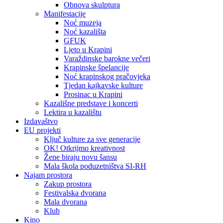
Obnova skulptura
Manifestacije
Noć muzeja
Noć kazališta
GFUK
Ljeto u Krapini
Varaždinske barokne večeri
Krapinske špelancije
Noć krapinskog pračovjeka
Tjedan kajkavske kulture
Prosinac u Krapini
Kazališne predstave i koncerti
Lektira u kazalištu
Izdavaštvo
EU projekti
Ključ kulture za sve generacije
OK! Otkrijmo kreativnost
Žene biraju novu šansu
Mala škola poduzetništva SI-RH
Najam prostora
Zakup prostora
Festivalska dvorana
Mala dvorana
Klub
Kino