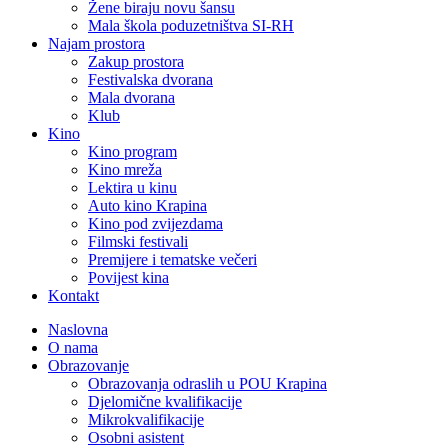
Žene biraju novu šansu
Mala škola poduzetništva SI-RH
Najam prostora
Zakup prostora
Festivalska dvorana
Mala dvorana
Klub
Kino
Kino program
Kino mreža
Lektira u kinu
Auto kino Krapina
Kino pod zvijezdama
Filmski festivali
Premijere i tematske večeri
Povijest kina
Kontakt
Naslovna
O nama
Obrazovanje
Obrazovanja odraslih u POU Krapina
Djelomične kvalifikacije
Mikrokvalifikacije
Osobni asistent