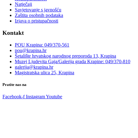
Natječaji
Savjetovanje s javnošću
Zaštita osobnih podataka
Izjava o pristupačnosti
Kontakt
POU Krapina: 049/370-561
pou@krapina.hr
Šetalište hrvatskog narodnog preporoda 13, Krapina
Muzej Ljudevita Gaja/Galerija grada Krapine: 049/370-810
galerija@krapina.hr
Magistratska ulica 25, Krapina
Pratite nas na
Facebook-f
Instagram
Youtube