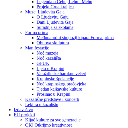
Legenda o Čehu, Lehu i Mehu
Projekt Crna kraljica
Muzej Ljudevita Gaja
O Ljudevitu Gaju
Dani Ljudevita Gaja
Suradnja sa školama
Forma prima
Međunarodni simpozij kipara Forma prima
Obnova skulptura
Manifestacije
Noć muzeja
Noć kazališta
GFUK
Ljeto u Krapini
Varaždinske barokne večeri
Krapinske špelancije
Noć krapinskog pračovjeka
Tjedan kajkavske kulture
Prosinac u Krapini
Kazališne predstave i koncerti
Lektira u kazalištu
Izdavaštvo
EU projekti
Ključ kulture za sve generacije
OK! Otkrijmo kreativnost