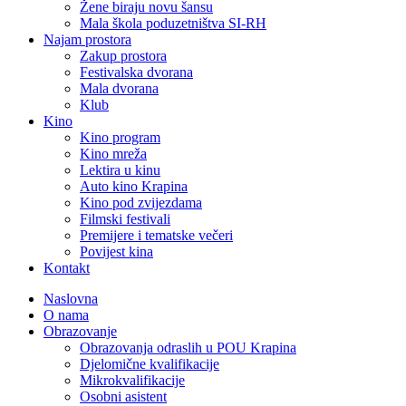
Žene biraju novu šansu
Mala škola poduzetništva SI-RH
Najam prostora
Zakup prostora
Festivalska dvorana
Mala dvorana
Klub
Kino
Kino program
Kino mreža
Lektira u kinu
Auto kino Krapina
Kino pod zvijezdama
Filmski festivali
Premijere i tematske večeri
Povijest kina
Kontakt
Naslovna
O nama
Obrazovanje
Obrazovanja odraslih u POU Krapina
Djelomične kvalifikacije
Mikrokvalifikacije
Osobni asistent