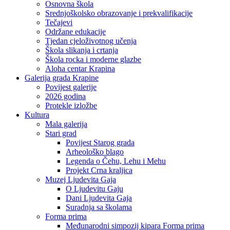
Osnovna škola
Srednjoškolsko obrazovanje i prekvalifikacije
Tečajevi
Održane edukacije
Tjedan cjeloživotnog učenja
Škola slikanja i crtanja
Škola rocka i moderne glazbe
Aloha centar Krapina
Galerija grada Krapine
Povijest galerije
2026 godina
Protekle izložbe
Kultura
Mala galerija
Stari grad
Povijest Starog grada
Arheološko blago
Legenda o Čehu, Lehu i Mehu
Projekt Crna kraljica
Muzej Ljudevita Gaja
O Ljudevitu Gaju
Dani Ljudevita Gaja
Suradnja sa školama
Forma prima
Međunarodni simpozij kipara Forma prima