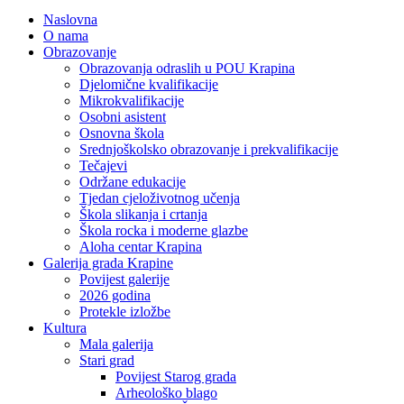
Naslovna
O nama
Obrazovanje
Obrazovanja odraslih u POU Krapina
Djelomične kvalifikacije
Mikrokvalifikacije
Osobni asistent
Osnovna škola
Srednjoškolsko obrazovanje i prekvalifikacije
Tečajevi
Održane edukacije
Tjedan cjeloživotnog učenja
Škola slikanja i crtanja
Škola rocka i moderne glazbe
Aloha centar Krapina
Galerija grada Krapine
Povijest galerije
2026 godina
Protekle izložbe
Kultura
Mala galerija
Stari grad
Povijest Starog grada
Arheološko blago