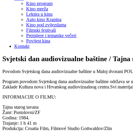
Kino program
Kino mreža
Lektira u kinu
Auto kino Krapina
Kino pod zvijezdama
Filmski festivali
Premijere i tematske večeri
Povijest kina
Kontakt
Svjetski dan audiovizualne baštine / Tajn
Povodom Svjetskog dana audiovizualne baštine u Maloj dvorani POU Kr
Program povodom Svjetskog dana audiovizualne baštine održava se u 
Zaklade Kultura nova i Hrvatskog audiovizualnog centra.Svi materijal
INFORMACIJE O FILMU:
Tajna starog tavana
Žanr: Pustolovni/ZF
Godina: 1984.
Trajanje: 1 h 41 m
Produkcija: Croatia Film, Filmové Studio Gottwaldov/Zlin