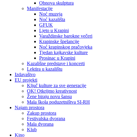
Obnova skulptura
Manifestacije
Noć muzeja
Noć kazališta
GFUK
Ljeto u Krapini
Varaždinske barokne večeri
Krapinske špelancije
Noć krapinskog pračovjeka
Tjedan kajkavske kulture
Prosinac u Krapini
Kazališne predstave i koncerti
Lektira u kazalištu
Izdavaštvo
EU projekti
Ključ kulture za sve generacije
OK! Otkrijmo kreativnost
Žene biraju novu šansu
Mala škola poduzetništva SI-RH
Najam prostora
Zakup prostora
Festivalska dvorana
Mala dvorana
Klub
Kino