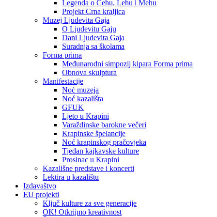
Legenda o Čehu, Lehu i Mehu
Projekt Crna kraljica
Muzej Ljudevita Gaja
O Ljudevitu Gaju
Dani Ljudevita Gaja
Suradnja sa školama
Forma prima
Međunarodni simpozij kipara Forma prima
Obnova skulptura
Manifestacije
Noć muzeja
Noć kazališta
GFUK
Ljeto u Krapini
Varaždinske barokne večeri
Krapinske špelancije
Noć krapinskog pračovjeka
Tjedan kajkavske kulture
Prosinac u Krapini
Kazališne predstave i koncerti
Lektira u kazalištu
Izdavaštvo
EU projekti
Ključ kulture za sve generacije
OK! Otkrijmo kreativnost