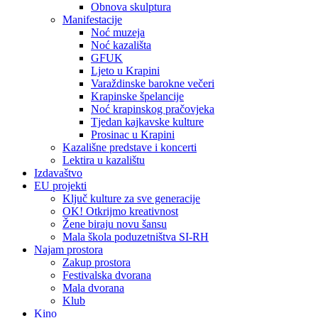
Obnova skulptura
Manifestacije
Noć muzeja
Noć kazališta
GFUK
Ljeto u Krapini
Varaždinske barokne večeri
Krapinske špelancije
Noć krapinskog pračovjeka
Tjedan kajkavske kulture
Prosinac u Krapini
Kazališne predstave i koncerti
Lektira u kazalištu
Izdavaštvo
EU projekti
Ključ kulture za sve generacije
OK! Otkrijmo kreativnost
Žene biraju novu šansu
Mala škola poduzetništva SI-RH
Najam prostora
Zakup prostora
Festivalska dvorana
Mala dvorana
Klub
Kino