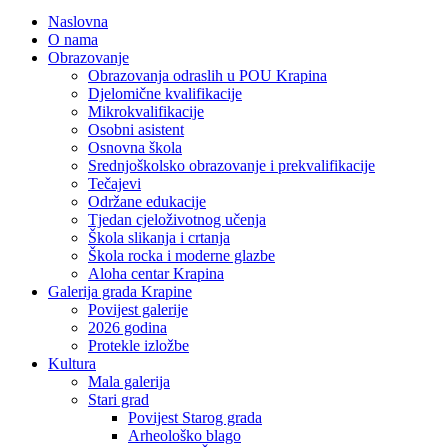
Naslovna
O nama
Obrazovanje
Obrazovanja odraslih u POU Krapina
Djelomične kvalifikacije
Mikrokvalifikacije
Osobni asistent
Osnovna škola
Srednjoškolsko obrazovanje i prekvalifikacije
Tečajevi
Održane edukacije
Tjedan cjeloživotnog učenja
Škola slikanja i crtanja
Škola rocka i moderne glazbe
Aloha centar Krapina
Galerija grada Krapine
Povijest galerije
2026 godina
Protekle izložbe
Kultura
Mala galerija
Stari grad
Povijest Starog grada
Arheološko blago