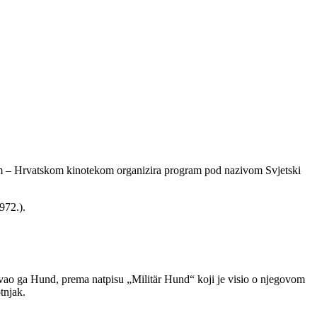
vom – Hrvatskom kinotekom organizira program pod nazivom Svjetski
972.).
zvao ga Hund, prema natpisu „Militär Hund“ koji je visio o njegovom
otnjak.