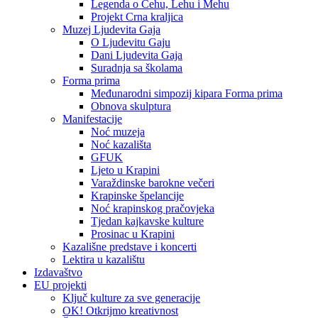
Legenda o Čehu, Lehu i Mehu
Projekt Crna kraljica
Muzej Ljudevita Gaja
O Ljudevitu Gaju
Dani Ljudevita Gaja
Suradnja sa školama
Forma prima
Međunarodni simpozij kipara Forma prima
Obnova skulptura
Manifestacije
Noć muzeja
Noć kazališta
GFUK
Ljeto u Krapini
Varaždinske barokne večeri
Krapinske špelancije
Noć krapinskog pračovjeka
Tjedan kajkavske kulture
Prosinac u Krapini
Kazališne predstave i koncerti
Lektira u kazalištu
Izdavaštvo
EU projekti
Ključ kulture za sve generacije
OK! Otkrijmo kreativnost