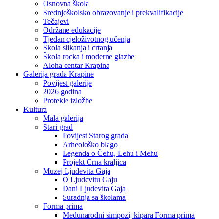
Osnovna škola
Srednjoškolsko obrazovanje i prekvalifikacije
Tečajevi
Održane edukacije
Tjedan cjeloživotnog učenja
Škola slikanja i crtanja
Škola rocka i moderne glazbe
Aloha centar Krapina
Galerija grada Krapine
Povijest galerije
2026 godina
Protekle izložbe
Kultura
Mala galerija
Stari grad
Povijest Starog grada
Arheološko blago
Legenda o Čehu, Lehu i Mehu
Projekt Crna kraljica
Muzej Ljudevita Gaja
O Ljudevitu Gaju
Dani Ljudevita Gaja
Suradnja sa školama
Forma prima
Međunarodni simpozij kipara Forma prima