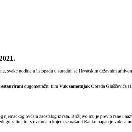
2021.
pina, svake godine u listopadu u suradnji sa Hrvatskim državnim arhi
 restauriran
i dugometražni film
Vuk samotnjak
Obrada Gluščevića (1
g njemačkog ovčara zaostalog iz rata. Brižljivo mu je previo rane i na
Nedugo zatim, tor s ovcama u kojem se našao i Ranko napao je vuk sam