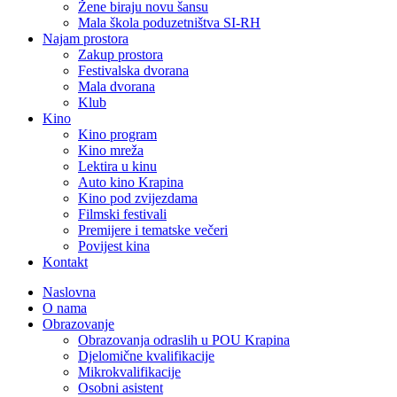
Žene biraju novu šansu
Mala škola poduzetništva SI-RH
Najam prostora
Zakup prostora
Festivalska dvorana
Mala dvorana
Klub
Kino
Kino program
Kino mreža
Lektira u kinu
Auto kino Krapina
Kino pod zvijezdama
Filmski festivali
Premijere i tematske večeri
Povijest kina
Kontakt
Naslovna
O nama
Obrazovanje
Obrazovanja odraslih u POU Krapina
Djelomične kvalifikacije
Mikrokvalifikacije
Osobni asistent