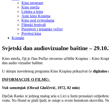
Kino program
Kino mreža
Lektira u kinu
Auto kino Krapina
Kino pod zvijezdama
Filmski festivali
Premijere i tematske večeri
Povijest kina
Kontakt
Svjetski dan audiovizualne baštine – 29.10.
Kino mreža, čiji je član Pučko otvoreno učilište Krapina – Kino Kra
dan audio vizualne baštine.
U sklopu navedenog programa Kino Krapina prikazivat će
digitalno
INFORMACIJE O FILMU:
Vuk samotnjak
(Obrad Gluščević, 1972, 82 min)
Dječak Ranko iz jednog malog sela u Lici u šumi pronalazi ozlijeđeno
vratu. No Hund se plaši ljudi, te ostaje u svom šumskom skrovištu. 