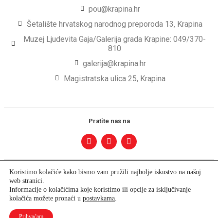
pou@krapina.hr
Šetalište hrvatskog narodnog preporoda 13, Krapina
Muzej Ljudevita Gaja/Galerija grada Krapine: 049/370-
810
galerija@krapina.hr
Magistratska ulica 25, Krapina
Pratite nas na
Koristimo kolačiće kako bismo vam pružili najbolje iskustvo na našoj
web stranici.
Informacije o kolačićima koje koristimo ili opcije za isključivanje
kolačića možete pronaći u
postavkama
.
Prihvaćam