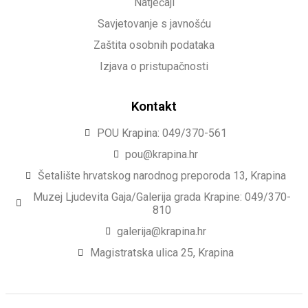
Natječaji
Savjetovanje s javnošću
Zaštita osobnih podataka
Izjava o pristupačnosti
Kontakt
POU Krapina: 049/370-561
pou@krapina.hr
Šetalište hrvatskog narodnog preporoda 13, Krapina
Muzej Ljudevita Gaja/Galerija grada Krapine: 049/370-
810
galerija@krapina.hr
Magistratska ulica 25, Krapina