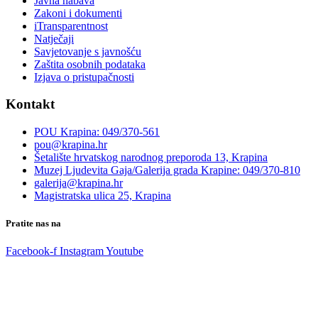
Javna nabava
Zakoni i dokumenti
iTransparentnost
Natječaji
Savjetovanje s javnošću
Zaštita osobnih podataka
Izjava o pristupačnosti
Kontakt
POU Krapina: 049/370-561
pou@krapina.hr
Šetalište hrvatskog narodnog preporoda 13, Krapina
Muzej Ljudevita Gaja/Galerija grada Krapine: 049/370-810
galerija@krapina.hr
Magistratska ulica 25, Krapina
Pratite nas na
Facebook-f
Instagram
Youtube