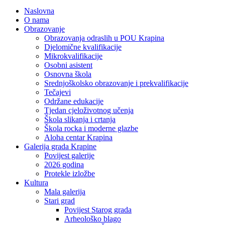
Naslovna
O nama
Obrazovanje
Obrazovanja odraslih u POU Krapina
Djelomične kvalifikacije
Mikrokvalifikacije
Osobni asistent
Osnovna škola
Srednjoškolsko obrazovanje i prekvalifikacije
Tečajevi
Održane edukacije
Tjedan cjeloživotnog učenja
Škola slikanja i crtanja
Škola rocka i moderne glazbe
Aloha centar Krapina
Galerija grada Krapine
Povijest galerije
2026 godina
Protekle izložbe
Kultura
Mala galerija
Stari grad
Povijest Starog grada
Arheološko blago