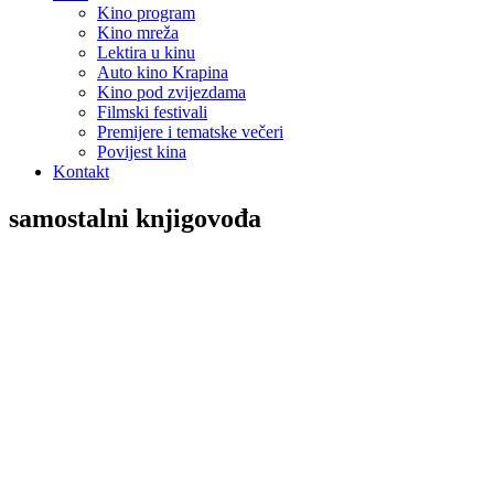
Kino program
Kino mreža
Lektira u kinu
Auto kino Krapina
Kino pod zvijezdama
Filmski festivali
Premijere i tematske večeri
Povijest kina
Kontakt
samostalni knjigovođa