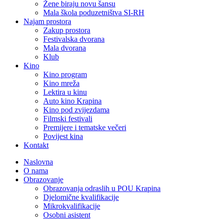
Žene biraju novu šansu
Mala škola poduzetništva SI-RH
Najam prostora
Zakup prostora
Festivalska dvorana
Mala dvorana
Klub
Kino
Kino program
Kino mreža
Lektira u kinu
Auto kino Krapina
Kino pod zvijezdama
Filmski festivali
Premijere i tematske večeri
Povijest kina
Kontakt
Naslovna
O nama
Obrazovanje
Obrazovanja odraslih u POU Krapina
Djelomične kvalifikacije
Mikrokvalifikacije
Osobni asistent