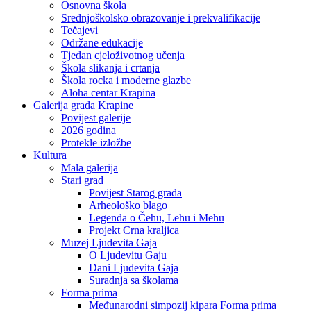
Osnovna škola
Srednjoškolsko obrazovanje i prekvalifikacije
Tečajevi
Održane edukacije
Tjedan cjeloživotnog učenja
Škola slikanja i crtanja
Škola rocka i moderne glazbe
Aloha centar Krapina
Galerija grada Krapine
Povijest galerije
2026 godina
Protekle izložbe
Kultura
Mala galerija
Stari grad
Povijest Starog grada
Arheološko blago
Legenda o Čehu, Lehu i Mehu
Projekt Crna kraljica
Muzej Ljudevita Gaja
O Ljudevitu Gaju
Dani Ljudevita Gaja
Suradnja sa školama
Forma prima
Međunarodni simpozij kipara Forma prima