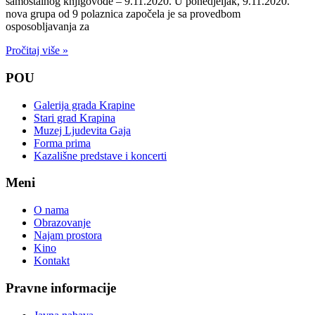
samostalnog knjigovođe – 9.11.2020. U ponedjeljak, 9.11.2020.
nova grupa od 9 polaznica započela je sa provedbom
osposobljavanja za
Pročitaj više »
POU
Galerija grada Krapine
Stari grad Krapina
Muzej Ljudevita Gaja
Forma prima
Kazališne predstave i koncerti
Meni
O nama
Obrazovanje
Najam prostora
Kino
Kontakt
Pravne informacije