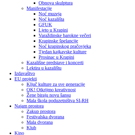
Obnova skulptura
Manifestacije
Noć muzeja
Noć kazališta
GFUK
Ljeto u Krapini
Varaždinske barokne večeri
Krapinske špelancije
Noć krapinskog pračovjeka
Tjedan kajkavske kulture
Prosinac u Krapini
Kazališne predstave i koncerti
Lektira u kazalištu
Izdavaštvo
EU projekti
Ključ kulture za sve generacije
OK! Otkrijmo kreativnost
Žene biraju novu šansu
Mala škola poduzetništva SI-RH
Najam prostora
Zakup prostora
Festivalska dvorana
Mala dvorana
Klub
Kino