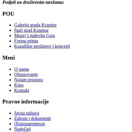
Podjeli na društvenim mrežama:
POU
Galerija grada Krapine
Stari grad Krapina
Muzej Ljudevita Gaja
Forma prima
Kazališne predstave i koncerti
Meni
O nama
Obrazovanje
Najam prostora
Kino
Kontakt
Pravne informacije
Javna nabava
Zakoni i dokumenti
iTransparentnost
Natječaji