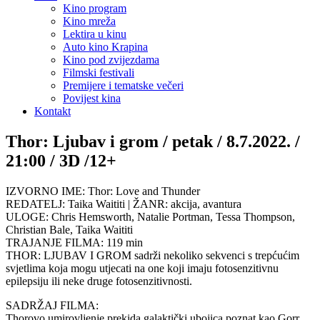
Kino program
Kino mreža
Lektira u kinu
Auto kino Krapina
Kino pod zvijezdama
Filmski festivali
Premijere i tematske večeri
Povijest kina
Kontakt
Thor: Ljubav i grom / petak / 8.7.2022. /
21:00 / 3D /12+
IZVORNO IME: Thor: Love and Thunder
REDATELJ: Taika Waititi | ŽANR: akcija, avantura
ULOGE: Chris Hemsworth, Natalie Portman, Tessa Thompson,
Christian Bale, Taika Waititi
TRAJANJE FILMA: 119 min
THOR: LJUBAV I GROM sadrži nekoliko sekvenci s trepćućim
svjetlima koja mogu utjecati na one koji imaju fotosenzitivnu
epilepsiju ili neke druge fotosenzitivnosti.
SADRŽAJ FILMA:
Thorovo umirovljenje prekida galaktički ubojica poznat kao Gorr