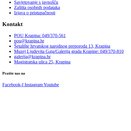
Savjetovanje s javnošću
Zaštita osobnih podataka
Izjava o pristupačnosti
Kontakt
POU Krapina: 049/370-561
pou@krapina.hr
Šetalište hrvatskog narodnog preporoda 13, Krapina
Muzej Ljudevita Gaja/Galerija grada Krapine: 049/370-810
galerija@krapina.hr
Magistratska ulica 25, Krapina
Pratite nas na
Facebook-f
Instagram
Youtube