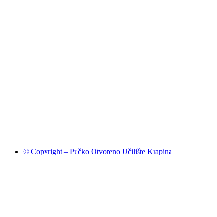
© Copyright – Pučko Otvoreno Učilište Krapina