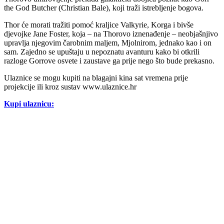
the God Butcher (Christian Bale), koji traži istrebljenje bogova.
Thor će morati tražiti pomoć kraljice Valkyrie, Korga i bivše
djevojke Jane Foster, koja – na Thorovo iznenađenje – neobjašnjivo
upravlja njegovim čarobnim maljem, Mjolnirom, jednako kao i on
sam. Zajedno se upuštaju u nepoznatu avanturu kako bi otkrili
razloge Gorrove osvete i zaustave ga prije nego što bude prekasno.
Ulaznice se mogu kupiti na blagajni kina sat vremena prije
projekcije ili kroz sustav www.ulaznice.hr
Kupi ulaznicu: