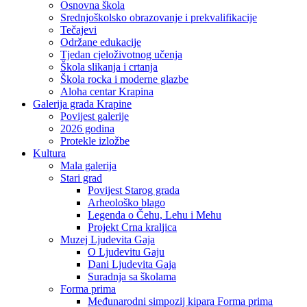
Osnovna škola
Srednjoškolsko obrazovanje i prekvalifikacije
Tečajevi
Održane edukacije
Tjedan cjeloživotnog učenja
Škola slikanja i crtanja
Škola rocka i moderne glazbe
Aloha centar Krapina
Galerija grada Krapine
Povijest galerije
2026 godina
Protekle izložbe
Kultura
Mala galerija
Stari grad
Povijest Starog grada
Arheološko blago
Legenda o Čehu, Lehu i Mehu
Projekt Crna kraljica
Muzej Ljudevita Gaja
O Ljudevitu Gaju
Dani Ljudevita Gaja
Suradnja sa školama
Forma prima
Međunarodni simpozij kipara Forma prima