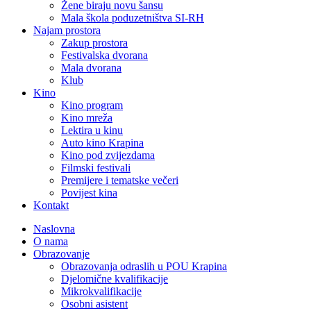
Žene biraju novu šansu
Mala škola poduzetništva SI-RH
Najam prostora
Zakup prostora
Festivalska dvorana
Mala dvorana
Klub
Kino
Kino program
Kino mreža
Lektira u kinu
Auto kino Krapina
Kino pod zvijezdama
Filmski festivali
Premijere i tematske večeri
Povijest kina
Kontakt
Naslovna
O nama
Obrazovanje
Obrazovanja odraslih u POU Krapina
Djelomične kvalifikacije
Mikrokvalifikacije
Osobni asistent