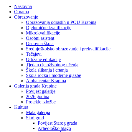
Naslovna
O nama
Obrazovanje
Obrazovanja odraslih u POU Krapina
Djelomične kvalifikacije
Mikrokvalifikacije
Osobni asistent
Osnovna škola
Srednjoškolsko obrazovanje i prekvalifikacije
Tečajevi
Održane edukacije
Tjedan cjeloživotnog učenja
Škola slikanja i crtanja
Škola rocka i moderne glazbe
Aloha centar Krapina
Galerija grada Krapine
Povijest galerije
2026 godina
Protekle izložbe
Kultura
Mala galerija
Stari grad
Povijest Starog grada
Arheološko blago