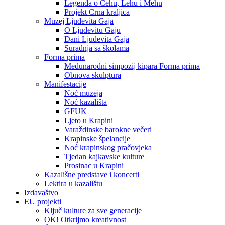
Legenda o Čehu, Lehu i Mehu
Projekt Crna kraljica
Muzej Ljudevita Gaja
O Ljudevitu Gaju
Dani Ljudevita Gaja
Suradnja sa školama
Forma prima
Međunarodni simpozij kipara Forma prima
Obnova skulptura
Manifestacije
Noć muzeja
Noć kazališta
GFUK
Ljeto u Krapini
Varaždinske barokne večeri
Krapinske špelancije
Noć krapinskog pračovjeka
Tjedan kajkavske kulture
Prosinac u Krapini
Kazališne predstave i koncerti
Lektira u kazalištu
Izdavaštvo
EU projekti
Ključ kulture za sve generacije
OK! Otkrijmo kreativnost