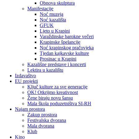
Obnova skulptura
Manifestacije
Noć muzeja
Noć kazališta
GFUK
Ljeto u Krapini
Varaždinske barokne večeri
Krapinske špelancije
Noć krapinskog pračovjeka
Tjedan kajkavske kulture
Prosinac u Krapini
Kazališne predstave i koncerti
Lektira u kazalištu
Izdavaštvo
EU projekti
Ključ kulture za sve generacije
OK! Otkrijmo kreativnost
Žene biraju novu šansu
Mala škola poduzetništva SI-RH
Najam prostora
Zakup prostora
Festivalska dvorana
Mala dvorana
Klub
Kino