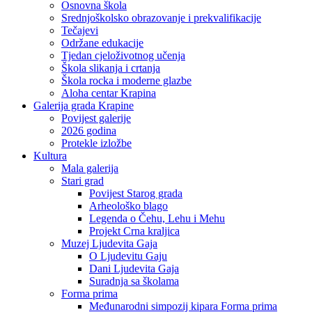
Osnovna škola
Srednjoškolsko obrazovanje i prekvalifikacije
Tečajevi
Održane edukacije
Tjedan cjeloživotnog učenja
Škola slikanja i crtanja
Škola rocka i moderne glazbe
Aloha centar Krapina
Galerija grada Krapine
Povijest galerije
2026 godina
Protekle izložbe
Kultura
Mala galerija
Stari grad
Povijest Starog grada
Arheološko blago
Legenda o Čehu, Lehu i Mehu
Projekt Crna kraljica
Muzej Ljudevita Gaja
O Ljudevitu Gaju
Dani Ljudevita Gaja
Suradnja sa školama
Forma prima
Međunarodni simpozij kipara Forma prima