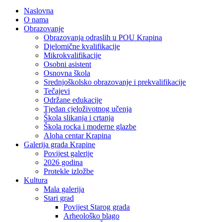
Naslovna
O nama
Obrazovanje
Obrazovanja odraslih u POU Krapina
Djelomične kvalifikacije
Mikrokvalifikacije
Osobni asistent
Osnovna škola
Srednjoškolsko obrazovanje i prekvalifikacije
Tečajevi
Održane edukacije
Tjedan cjeloživotnog učenja
Škola slikanja i crtanja
Škola rocka i moderne glazbe
Aloha centar Krapina
Galerija grada Krapine
Povijest galerije
2026 godina
Protekle izložbe
Kultura
Mala galerija
Stari grad
Povijest Starog grada
Arheološko blago