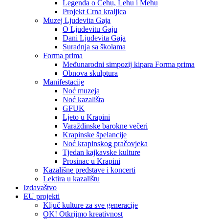
Legenda o Čehu, Lehu i Mehu
Projekt Crna kraljica
Muzej Ljudevita Gaja
O Ljudevitu Gaju
Dani Ljudevita Gaja
Suradnja sa školama
Forma prima
Međunarodni simpozij kipara Forma prima
Obnova skulptura
Manifestacije
Noć muzeja
Noć kazališta
GFUK
Ljeto u Krapini
Varaždinske barokne večeri
Krapinske špelancije
Noć krapinskog pračovjeka
Tjedan kajkavske kulture
Prosinac u Krapini
Kazališne predstave i koncerti
Lektira u kazalištu
Izdavaštvo
EU projekti
Ključ kulture za sve generacije
OK! Otkrijmo kreativnost