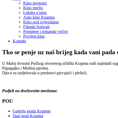
Kino program
Kino mreža
Lektira u kinu
Auto kino Krapina
Kino pod zvijezdama
Filmski festivali
Premijere i tematske večeri
Povijest kina
Kontakt
Tko se penje uz naš brijeg kada vani pada s
U Maloj dvorani Pučkog otvorenog učilišta Krapina naši najmlađi sug
Papagajko i Medina pjesma.
Djeca su sudjelovala u predstavi pjevajući i plešući.
Podjeli na društvenim mrežama:
POU
Galerija grada Krapine
Stari grad Krapina