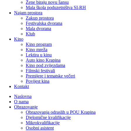
Žene biraju novu šansu
Mala škola poduzetništva SI-RH
Najam prostora
Zakup prostora
Festivalska dvorana
Mala dvorana
Klub
Kino
Kino program
Kino mreža
Lektira u kinu
Auto kino Krapina
Kino pod zvijezdama
Filmski festivali
Premijere i tematske večeri
Povijest kina
Kontakt
Naslovna
O nama
Obrazovanje
Obrazovanja odraslih u POU Krapina
Djelomične kvalifikacije
Mikrokvalifikacije
Osobni asistent