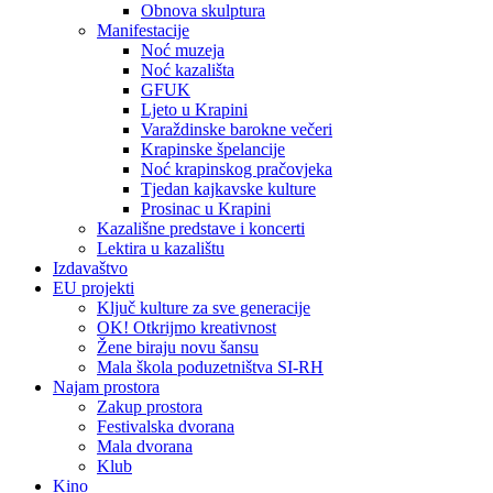
Obnova skulptura
Manifestacije
Noć muzeja
Noć kazališta
GFUK
Ljeto u Krapini
Varaždinske barokne večeri
Krapinske špelancije
Noć krapinskog pračovjeka
Tjedan kajkavske kulture
Prosinac u Krapini
Kazališne predstave i koncerti
Lektira u kazalištu
Izdavaštvo
EU projekti
Ključ kulture za sve generacije
OK! Otkrijmo kreativnost
Žene biraju novu šansu
Mala škola poduzetništva SI-RH
Najam prostora
Zakup prostora
Festivalska dvorana
Mala dvorana
Klub
Kino