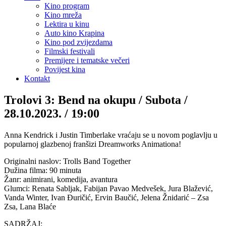
Kino program
Kino mreža
Lektira u kinu
Auto kino Krapina
Kino pod zvijezdama
Filmski festivali
Premijere i tematske večeri
Povijest kina
Kontakt
Trolovi 3: Bend na okupu / Subota /
28.10.2023. / 19:00
Anna Kendrick i Justin Timberlake vraćaju se u novom poglavlju u
popularnoj glazbenoj franšizi Dreamworks Animationa!
Originalni naslov: Trolls Band Together
Dužina filma: 90 minuta
Žanr: animirani, komedija, avantura
Glumci: Renata Sabljak, Fabijan Pavao Medvešek, Jura Blažević,
Vanda Winter, Ivan Đuričić, Ervin Baučić, Jelena Žnidarić – Zsa
Zsa, Lana Blaće
SADRŽAJ: