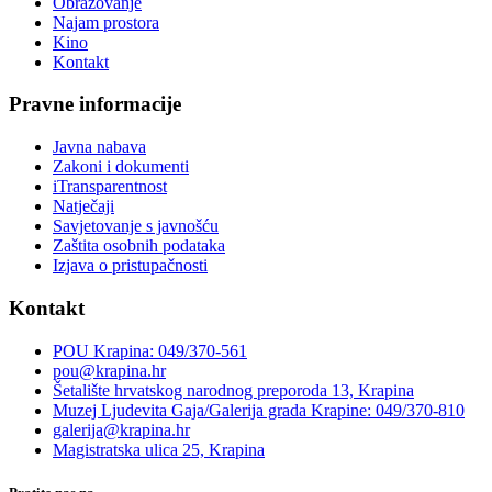
Obrazovanje
Najam prostora
Kino
Kontakt
Pravne informacije
Javna nabava
Zakoni i dokumenti
iTransparentnost
Natječaji
Savjetovanje s javnošću
Zaštita osobnih podataka
Izjava o pristupačnosti
Kontakt
POU Krapina: 049/370-561
pou@krapina.hr
Šetalište hrvatskog narodnog preporoda 13, Krapina
Muzej Ljudevita Gaja/Galerija grada Krapine: 049/370-810
galerija@krapina.hr
Magistratska ulica 25, Krapina