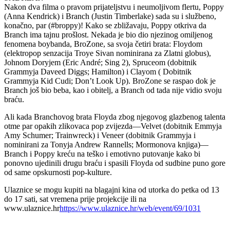
Nakon dva filma o pravom prijateljstvu i neumoljivom flertu, Poppy
(Anna Kendrick) i Branch (Justin Timberlake) sada su i službeno,
konačno, par (#broppy)! Kako se zbližavaju, Poppy otkriva da
Branch ima tajnu prošlost. Nekada je bio dio njezinog omiljenog
fenomena boybanda, BroZone, sa svoja četiri brata: Floydom
(elektropop senzacija Troye Sivan nominirana za Zlatni globus),
Johnom Doryjem (Eric André; Sing 2), Spruceom (dobitnik
Grammyja Daveed Diggs; Hamilton) i Clayom ( Dobitnik
Grammyja Kid Cudi; Don’t Look Up). BroZone se raspao dok je
Branch još bio beba, kao i obitelj, a Branch od tada nije vidio svoju
braću.
Ali kada Branchovog brata Floyda zbog njegovog glazbenog talenta
otme par opakih zlikovaca pop zvijezda—Velvet (dobitnik Emmyja
Amy Schumer; Trainwreck) i Veneer (dobitnik Grammyja i
nominirani za Tonyja Andrew Rannells; Mormonova knjiga)—
Branch i Poppy kreću na teško i emotivno putovanje kako bi
ponovno ujedinili drugu braću i spasili Floyda od sudbine puno gore
od same opskurnosti pop-kulture.
Ulaznice se mogu kupiti na blagajni kina od utorka do petka od 13
do 17 sati, sat vremena prije projekcije ili na
www.ulaznice.hr
https://www.ulaznice.hr/web/event/69/1031