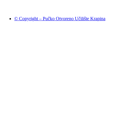
© Copyright – Pučko Otvoreno Učilište Krapina