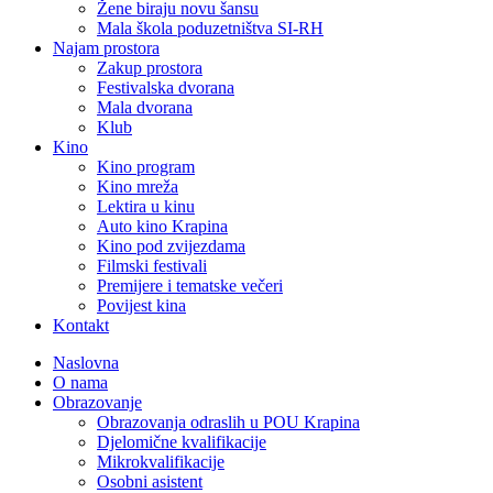
Žene biraju novu šansu
Mala škola poduzetništva SI-RH
Najam prostora
Zakup prostora
Festivalska dvorana
Mala dvorana
Klub
Kino
Kino program
Kino mreža
Lektira u kinu
Auto kino Krapina
Kino pod zvijezdama
Filmski festivali
Premijere i tematske večeri
Povijest kina
Kontakt
Naslovna
O nama
Obrazovanje
Obrazovanja odraslih u POU Krapina
Djelomične kvalifikacije
Mikrokvalifikacije
Osobni asistent