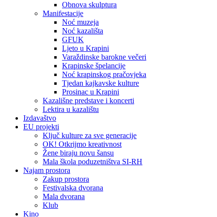
Obnova skulptura
Manifestacije
Noć muzeja
Noć kazališta
GFUK
Ljeto u Krapini
Varaždinske barokne večeri
Krapinske špelancije
Noć krapinskog pračovjeka
Tjedan kajkavske kulture
Prosinac u Krapini
Kazališne predstave i koncerti
Lektira u kazalištu
Izdavaštvo
EU projekti
Ključ kulture za sve generacije
OK! Otkrijmo kreativnost
Žene biraju novu šansu
Mala škola poduzetništva SI-RH
Najam prostora
Zakup prostora
Festivalska dvorana
Mala dvorana
Klub
Kino