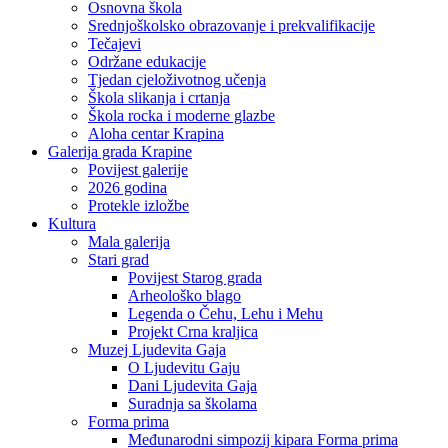
Osnovna škola
Srednjoškolsko obrazovanje i prekvalifikacije
Tečajevi
Održane edukacije
Tjedan cjeloživotnog učenja
Škola slikanja i crtanja
Škola rocka i moderne glazbe
Aloha centar Krapina
Galerija grada Krapine
Povijest galerije
2026 godina
Protekle izložbe
Kultura
Mala galerija
Stari grad
Povijest Starog grada
Arheološko blago
Legenda o Čehu, Lehu i Mehu
Projekt Crna kraljica
Muzej Ljudevita Gaja
O Ljudevitu Gaju
Dani Ljudevita Gaja
Suradnja sa školama
Forma prima
Međunarodni simpozij kipara Forma prima