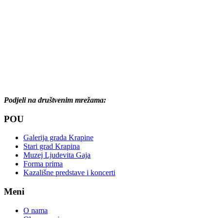
Podjeli na društvenim mrežama:
POU
Galerija grada Krapine
Stari grad Krapina
Muzej Ljudevita Gaja
Forma prima
Kazališne predstave i koncerti
Meni
O nama