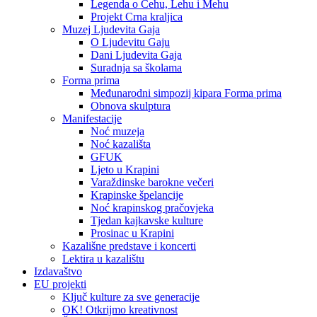
Legenda o Čehu, Lehu i Mehu
Projekt Crna kraljica
Muzej Ljudevita Gaja
O Ljudevitu Gaju
Dani Ljudevita Gaja
Suradnja sa školama
Forma prima
Međunarodni simpozij kipara Forma prima
Obnova skulptura
Manifestacije
Noć muzeja
Noć kazališta
GFUK
Ljeto u Krapini
Varaždinske barokne večeri
Krapinske špelancije
Noć krapinskog pračovjeka
Tjedan kajkavske kulture
Prosinac u Krapini
Kazališne predstave i koncerti
Lektira u kazalištu
Izdavaštvo
EU projekti
Ključ kulture za sve generacije
OK! Otkrijmo kreativnost