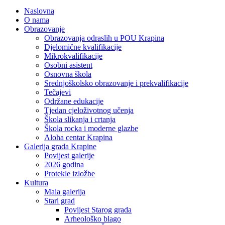
Naslovna
O nama
Obrazovanje
Obrazovanja odraslih u POU Krapina
Djelomične kvalifikacije
Mikrokvalifikacije
Osobni asistent
Osnovna škola
Srednjoškolsko obrazovanje i prekvalifikacije
Tečajevi
Održane edukacije
Tjedan cjeloživotnog učenja
Škola slikanja i crtanja
Škola rocka i moderne glazbe
Aloha centar Krapina
Galerija grada Krapine
Povijest galerije
2026 godina
Protekle izložbe
Kultura
Mala galerija
Stari grad
Povijest Starog grada
Arheološko blago