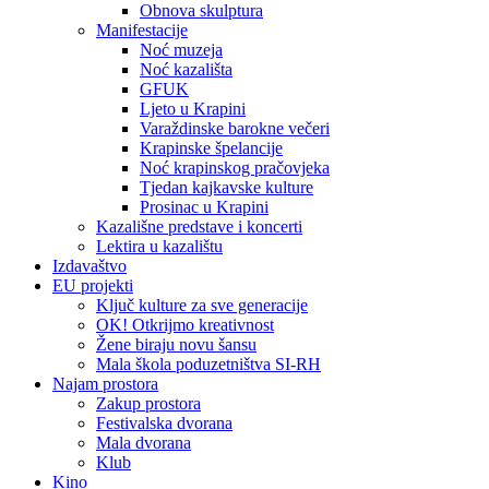
Obnova skulptura
Manifestacije
Noć muzeja
Noć kazališta
GFUK
Ljeto u Krapini
Varaždinske barokne večeri
Krapinske špelancije
Noć krapinskog pračovjeka
Tjedan kajkavske kulture
Prosinac u Krapini
Kazališne predstave i koncerti
Lektira u kazalištu
Izdavaštvo
EU projekti
Ključ kulture za sve generacije
OK! Otkrijmo kreativnost
Žene biraju novu šansu
Mala škola poduzetništva SI-RH
Najam prostora
Zakup prostora
Festivalska dvorana
Mala dvorana
Klub
Kino