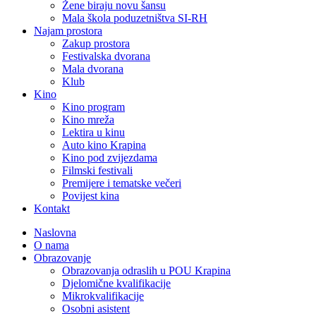
Žene biraju novu šansu
Mala škola poduzetništva SI-RH
Najam prostora
Zakup prostora
Festivalska dvorana
Mala dvorana
Klub
Kino
Kino program
Kino mreža
Lektira u kinu
Auto kino Krapina
Kino pod zvijezdama
Filmski festivali
Premijere i tematske večeri
Povijest kina
Kontakt
Naslovna
O nama
Obrazovanje
Obrazovanja odraslih u POU Krapina
Djelomične kvalifikacije
Mikrokvalifikacije
Osobni asistent