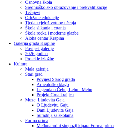
Osnovna škola
Srednjoškolsko obrazovanje i prekvalifikacije
Tečajevi
Održane edukacije
Tjedan cjeloživotnog učenja
Škola slikanja i crtanja
Škola rocka i moderne glazbe
Aloha centar Krapina
Galerija grada Krapine
Povijest galerije
2026 godina
Protekle izložbe
Kultura
Mala galerija
Stari grad
Povijest Starog grada
Arheološko blago
Legenda o Čehu, Lehu i Mehu
Projekt Crna kraljica
Muzej Ljudevita Gaja
O Ljudevitu Gaju
Dani Ljudevita Gaja
Suradnja sa školama
Forma prima
Međunarodni simpozij kipara Forma prima