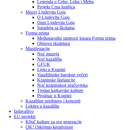
Legenda o Čehu, Lehu i Mehu
Projekt Crna kraljica
Muzej Ljudevita Gaja
O Ljudevitu Gaju
Dani Ljudevita Gaja
Suradnja sa školama
Forma prima
Međunarodni simpozij kipara Forma prima
Obnova skulptura
Manifestacije
Noć muzeja
Noć kazališta
GFUK
Ljeto u Krapini
Varaždinske barokne večeri
Krapinske špelancije
Noć krapinskog pračovjeka
Tjedan kajkavske kulture
Prosinac u Krapini
Kazališne predstave i koncerti
Lektira u kazalištu
Izdavaštvo
EU projekti
Ključ kulture za sve generacije
OK! Otkrijmo kreativnost