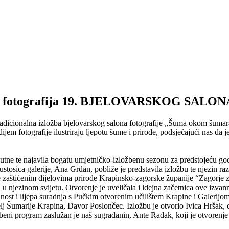
ložba fotografija 19. BJELOVARSKOG SA
tradicionalna izložba bjelovarskog salona fotografije „Šuma okom šumar
m fotografije ilustriraju ljepotu šume i prirode, podsjećajući nas da j
tne te najavila bogatu umjetničko-izložbenu sezonu za predstojeću god
tosica galerije, Ana Grđan, pobliže je predstavila izložbu te njezin r
 zaštićenim dijelovima prirode Krapinsko-zagorske županije “Zagorje zel
jena u njezinom svijetu. Otvorenje je uveličala i idejna začetnica ove i
nost i lijepa suradnja s Pučkim otvorenim učilištem Krapine i Galerijom
j Šumarije Krapina, Davor Poslončec. Izložbu je otvorio Ivica Hršak, 
eni program zaslužan je naš sugrađanin, Ante Radak, koji je otvorenje