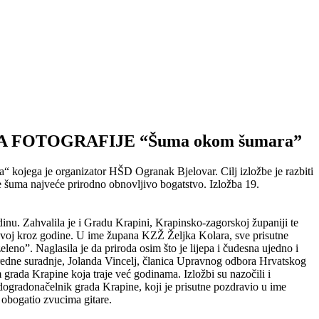
LONA FOTOGRAFIJE “Šuma okom šumara”
a“ kojega je organizator HŠD Ogranak Bjelovar. Cilj izložbe je razbiti
e šuma najveće prirodno obnovljivo bogatstvo. Izložba 19.
inu. Zahvalila je i Gradu Krapini, Krapinsko-zagorskoj županiji te
azvoj kroz godine. U ime župana KZŽ Željka Kolara, sve prisutne
eno”. Naglasila je da priroda osim što je lijepa i čudesna ujedno i
zvanredne suradnje, Jolanda Vincelj, članica Upravnog odbora Hrvatskog
 grada Krapine koja traje već godinama. Izložbi su nazočili i
dogradonačelnik grada Krapine, koji je prisutne pozdravio u ime
 obogatio zvucima gitare.