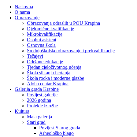
Naslovna
O nama
Obrazovanje
Obrazovanja odraslih u POU Krapina
Djelomične kvalifikacije
Mikrokvalifikacije
Osobni asistent
Osnovna škola
Srednjoškolsko obrazovanje i prekvalifikacije
Tečajevi
Održane edukacije
Tjedan cjeloživotnog učenja
Škola slikanja i crtanja
Škola rocka i moderne glazbe
Aloha centar Krapina
Galerija grada Krapine
Povijest galerije
2026 godina
Protekle izložbe
Kultura
Mala galerija
Stari grad
Povijest Starog grada
Arheološko blago