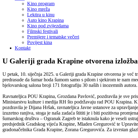
Kino program
Kino mreža
Lektira u kinu
Auto kino Krapina
Kino pod zvijezdama
Filmski festivali
Premijere i tematske večeri
Povijest kina
Kontakt
U Galeriji grada Krapine otvorena iz
U petak, 10. siječnja 2025. u Galeriji grada Krapine otvorena je već 
predrasude da šumar hoda šumom samo s pilom i sjekirom te nam medije
bjelovarskog salona broji 171 fotografiju 30 naših i inozemnih autora.
Ravnateljica POU Krapina, Grozdana Pavlović, pozdravila je sve prisu
Ministarstvu kulture i medija RH što podržavaju rad POU Krapina. Kus
pozdravila je Dijana Hršak, ravnateljica Javne ustanove za upravljanje
izuzetno ranjiva, stoga je naša zadaća štititi je i biti pozitivna prom
šumarskog društva – Ogranak Zagreb te istaknula kako je veseli ustraj
predsjednik Gradskog vijeća Krapine, Mladen Gregurović te Upravitel
gradonačelnika Grada Krapine, Zorana Gregurovića. Za izvrstan glazb