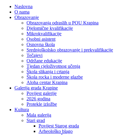
Naslovna
O nama
Obrazovanje
Obrazovanja odraslih u POU Krapina
Djelomične kvalifikacije
Mikrokvalifikacije
Osobni asistent
Osnovna škola
Srednjoškolsko obrazovanje i prekvalifikacije
Tečajevi
Održane edukacije
Tjedan cjeloživotnog učenja
Škola slikanja i crtanja
Škola rocka i moderne glazbe
Aloha centar Krapina
Galerija grada Krapine
Povijest galerije
2026 godina
Protekle izložbe
Kultura
Mala galerija
Stari grad
Povijest Starog grada
Arheološko blago