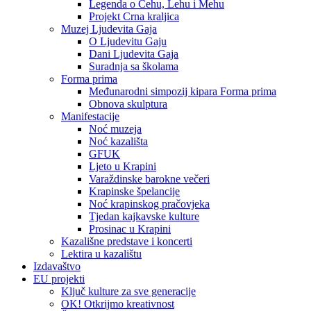
Legenda o Čehu, Lehu i Mehu
Projekt Crna kraljica
Muzej Ljudevita Gaja
O Ljudevitu Gaju
Dani Ljudevita Gaja
Suradnja sa školama
Forma prima
Međunarodni simpozij kipara Forma prima
Obnova skulptura
Manifestacije
Noć muzeja
Noć kazališta
GFUK
Ljeto u Krapini
Varaždinske barokne večeri
Krapinske špelancije
Noć krapinskog pračovjeka
Tjedan kajkavske kulture
Prosinac u Krapini
Kazališne predstave i koncerti
Lektira u kazalištu
Izdavaštvo
EU projekti
Ključ kulture za sve generacije
OK! Otkrijmo kreativnost