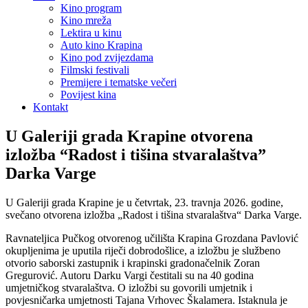
Kino program
Kino mreža
Lektira u kinu
Auto kino Krapina
Kino pod zvijezdama
Filmski festivali
Premijere i tematske večeri
Povijest kina
Kontakt
U Galeriji grada Krapine otvorena
izložba “Radost i tišina stvaralaštva”
Darka Varge
U Galeriji grada Krapine je u četvrtak, 23. travnja 2026. godine,
svečano otvorena izložba „Radost i tišina stvaralaštva“ Darka Varge.
Ravnateljica Pučkog otvorenog učilišta Krapina Grozdana Pavlović
okupljenima je uputila riječi dobrodošlice, a izložbu je službeno
otvorio saborski zastupnik i krapinski gradonačelnik Zoran
Gregurović. Autoru Darku Vargi čestitali su na 40 godina
umjetničkog stvaralaštva. O izložbi su govorili umjetnik i
povjesničarka umjetnosti Tajana Vrhovec Škalamera. Istaknula je