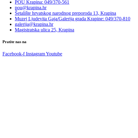
POU Krapina: 049/370-561
pou@krapina.hr
Šetalište hrvatskog narodnog preporoda 13, Krapina
Muzej Ljudevita Gaja/Galerija grada Krapine: 049/370-810
galerija@krapina.hr
Magistratska ulica 25, Krapina
Pratite nas na
Facebook-f
Instagram
Youtube