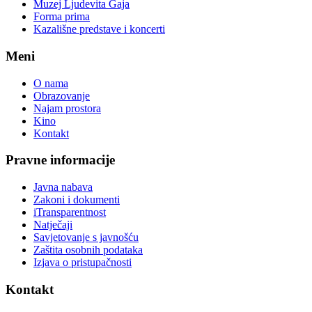
Muzej Ljudevita Gaja
Forma prima
Kazališne predstave i koncerti
Meni
O nama
Obrazovanje
Najam prostora
Kino
Kontakt
Pravne informacije
Javna nabava
Zakoni i dokumenti
iTransparentnost
Natječaji
Savjetovanje s javnošću
Zaštita osobnih podataka
Izjava o pristupačnosti
Kontakt