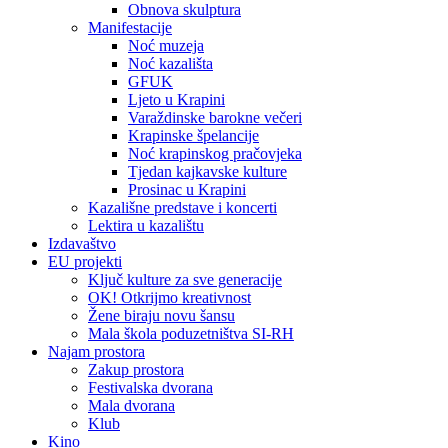
Obnova skulptura
Manifestacije
Noć muzeja
Noć kazališta
GFUK
Ljeto u Krapini
Varaždinske barokne večeri
Krapinske špelancije
Noć krapinskog pračovjeka
Tjedan kajkavske kulture
Prosinac u Krapini
Kazališne predstave i koncerti
Lektira u kazalištu
Izdavaštvo
EU projekti
Ključ kulture za sve generacije
OK! Otkrijmo kreativnost
Žene biraju novu šansu
Mala škola poduzetništva SI-RH
Najam prostora
Zakup prostora
Festivalska dvorana
Mala dvorana
Klub
Kino