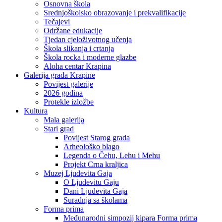
Osnovna škola
Srednjoškolsko obrazovanje i prekvalifikacije
Tečajevi
Održane edukacije
Tjedan cjeloživotnog učenja
Škola slikanja i crtanja
Škola rocka i moderne glazbe
Aloha centar Krapina
Galerija grada Krapine
Povijest galerije
2026 godina
Protekle izložbe
Kultura
Mala galerija
Stari grad
Povijest Starog grada
Arheološko blago
Legenda o Čehu, Lehu i Mehu
Projekt Crna kraljica
Muzej Ljudevita Gaja
O Ljudevitu Gaju
Dani Ljudevita Gaja
Suradnja sa školama
Forma prima
Međunarodni simpozij kipara Forma prima