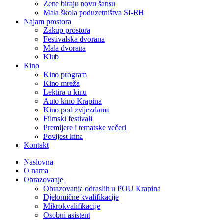
Žene biraju novu šansu
Mala škola poduzetništva SI-RH
Najam prostora
Zakup prostora
Festivalska dvorana
Mala dvorana
Klub
Kino
Kino program
Kino mreža
Lektira u kinu
Auto kino Krapina
Kino pod zvijezdama
Filmski festivali
Premijere i tematske večeri
Povijest kina
Kontakt
Naslovna
O nama
Obrazovanje
Obrazovanja odraslih u POU Krapina
Djelomične kvalifikacije
Mikrokvalifikacije
Osobni asistent