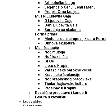
Arheološko blago
Legenda o Čehu, Lehu i Mehu
Projekt Crna kraljica
Muzej Ljudevita Gaja
O Ljudevitu Gaju
Dani Ljudevita Gaja
Suradnja sa školama
Forma prima
Međunarodni simpozij kipara Form
Obnova skulptura
Manifestacije
Noć muzeja
Noć kazališta
GFUK
Ljeto u Krapini
Varaždinske barokne večeri
Krapinske špelancije
Noć krapinskog pračovjeka
Tjedan kajkavske kulture
Prosinac u Krapini
Kazališne predstave i koncerti
Lektira u kazalištu
Izdavaštvo