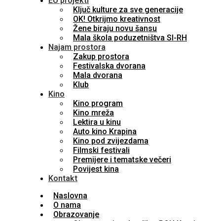
EU projekti
Ključ kulture za sve generacije
OK! Otkrijmo kreativnost
Žene biraju novu šansu
Mala škola poduzetništva SI-RH
Najam prostora
Zakup prostora
Festivalska dvorana
Mala dvorana
Klub
Kino
Kino program
Kino mreža
Lektira u kinu
Auto kino Krapina
Kino pod zvijezdama
Filmski festivali
Premijere i tematske večeri
Povijest kina
Kontakt
Naslovna
O nama
Obrazovanje