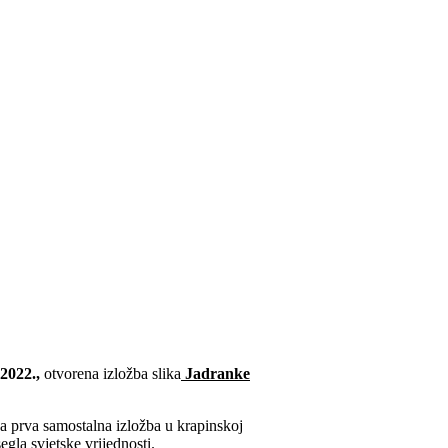
2022.
,
otvorena izložba slika
Jadranke
na prva samostalna izložba u krapinskoj
egla svjetske vrijednosti.