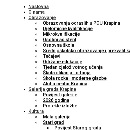
Naslovna
O nama
Obrazovanje
Obrazovanja odraslih u POU Krapina
Djelomične kvalifikacije
Mikrokvalifikacije
Osobni asistent
Osnovna škola
Srednjoškolsko obrazovanje i prekvalifik
Tečajevi
Održane edukacije
Tjedan cjeloživotnog učenja
Škola slikanja i crtanja
Škola rocka i moderne glazbe
Aloha centar Krapina
Galerija grada Krapine
Povijest galerije
2026 godina
Protekle izložbe
Kultura
Mala galerija
Stari grad
Povijest Starog grada