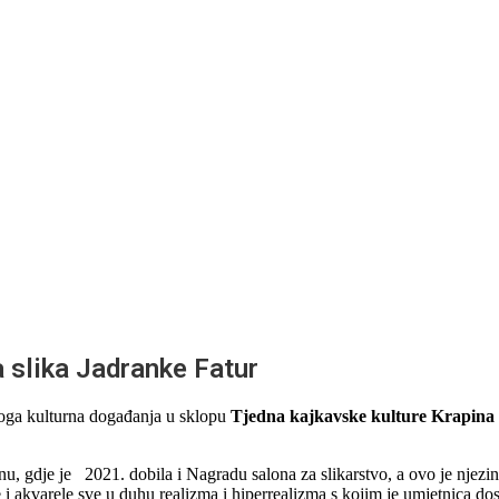
a slika Jadranke Fatur
noga kulturna događanja u sklopu
Tjedna kajkavske kulture Krapina 
u, gdje je 2021. dobila i Nagradu salona za slikarstvo, a ovo je njezi
e i akvarele sve u duhu realizma i hiperrealizma s kojim je umjetnica dos