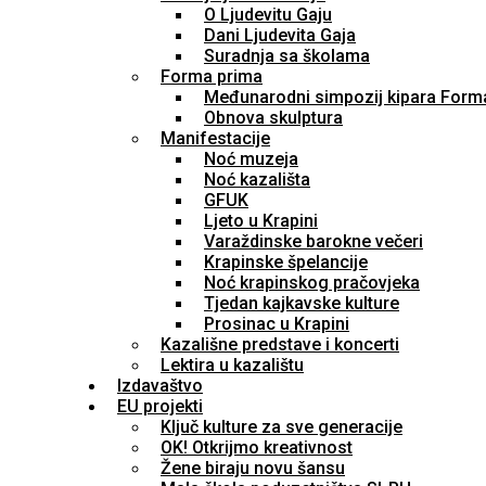
O Ljudevitu Gaju
Dani Ljudevita Gaja
Suradnja sa školama
Forma prima
Međunarodni simpozij kipara Form
Obnova skulptura
Manifestacije
Noć muzeja
Noć kazališta
GFUK
Ljeto u Krapini
Varaždinske barokne večeri
Krapinske špelancije
Noć krapinskog pračovjeka
Tjedan kajkavske kulture
Prosinac u Krapini
Kazališne predstave i koncerti
Lektira u kazalištu
Izdavaštvo
EU projekti
Ključ kulture za sve generacije
OK! Otkrijmo kreativnost
Žene biraju novu šansu