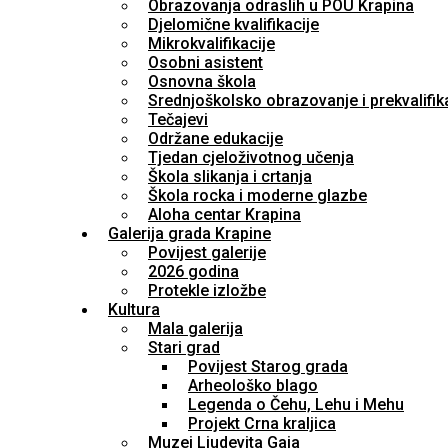
Obrazovanja odraslih u POU Krapina
Djelomične kvalifikacije
Mikrokvalifikacije
Osobni asistent
Osnovna škola
Srednjoškolsko obrazovanje i prekvalifik
Tečajevi
Održane edukacije
Tjedan cjeloživotnog učenja
Škola slikanja i crtanja
Škola rocka i moderne glazbe
Aloha centar Krapina
Galerija grada Krapine
Povijest galerije
2026 godina
Protekle izložbe
Kultura
Mala galerija
Stari grad
Povijest Starog grada
Arheološko blago
Legenda o Čehu, Lehu i Mehu
Projekt Crna kraljica
Muzej Ljudevita Gaja