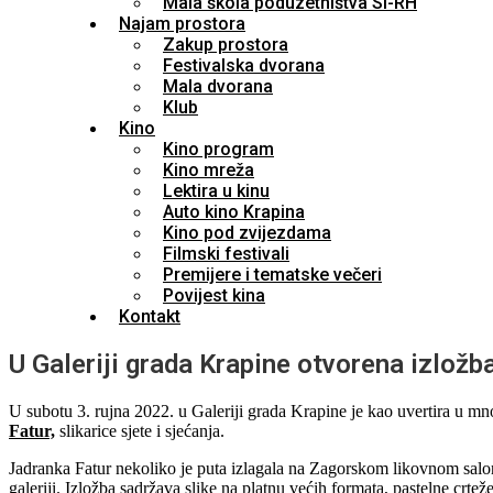
Mala škola poduzetništva SI-RH
Najam prostora
Zakup prostora
Festivalska dvorana
Mala dvorana
Klub
Kino
Kino program
Kino mreža
Lektira u kinu
Auto kino Krapina
Kino pod zvijezdama
Filmski festivali
Premijere i tematske večeri
Povijest kina
Kontakt
U Galeriji grada Krapine otvorena izložb
U subotu 3. rujna 2022. u Galeriji grada Krapine je kao uvertira u m
Fatur,
slikarice sjete i sjećanja.
Jadranka Fatur nekoliko je puta izlagala na Zagorskom likovnom salon
galeriji. Izložba sadržava slike na platnu većih formata, pastelne crtež