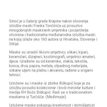
Sinoć je u Galeriji grada Krapine nakon otvorenja
izložbe maski Franka Tončinića uz prisustvo
mnogobrojnih maskiranih umjetnika i posjetitelja
otvorena i tradicionalna međunarodna izložba maski
na kojoj izlaže oko 160 autora iz Hrvatske, Slovenije i
Srbije.
Maske su izradili likovni umjetnici, slikari, kipari,
keramičari, dizajneri, kostimografi, umjetnici amateri,
djeca. Izrađene su od keramike, stakla, tekstila,
konca, drva, papira, metala, otpadnog materijala,
slikane uljem na platnu i akvarelu, rađene u origami
tehnici.
Izložene su i maske iz zbirke Biškupić koje je za
izložbu posudio kolekcionar i bivši ministar kulture i
medija RH Božo Biškupić. Radi se o tradicionalnim
maskama iz Turčišča (Međimurje).
Izložene maske pokazuju kreativnost i domišljatost