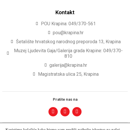
Kontakt
POU Krapina: 049/370-561
pou@krapina.hr
Šetalište hrvatskog narodnog preporoda 13, Krapina
Muzej Ljudevita Gaja/Galerija grada Krapine: 049/370-
810
galerija@krapina.hr
Magistratska ulica 25, Krapina
Pratite nas na
Koristimo kolačiće kako bismo vam pružili najbolje iskustvo na našoj