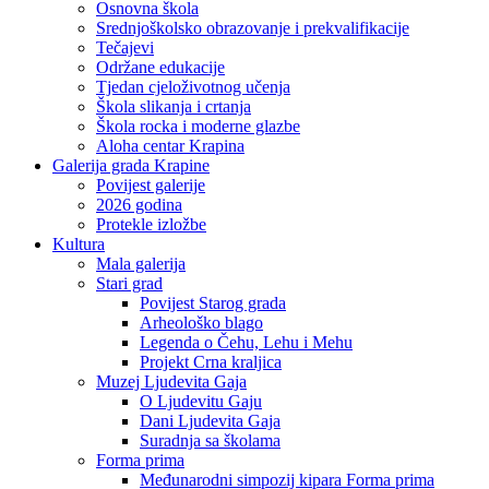
Osnovna škola
Srednjoškolsko obrazovanje i prekvalifikacije
Tečajevi
Održane edukacije
Tjedan cjeloživotnog učenja
Škola slikanja i crtanja
Škola rocka i moderne glazbe
Aloha centar Krapina
Galerija grada Krapine
Povijest galerije
2026 godina
Protekle izložbe
Kultura
Mala galerija
Stari grad
Povijest Starog grada
Arheološko blago
Legenda o Čehu, Lehu i Mehu
Projekt Crna kraljica
Muzej Ljudevita Gaja
O Ljudevitu Gaju
Dani Ljudevita Gaja
Suradnja sa školama
Forma prima
Međunarodni simpozij kipara Forma prima