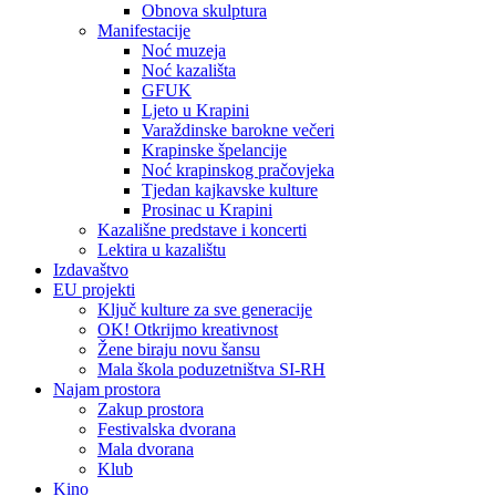
Obnova skulptura
Manifestacije
Noć muzeja
Noć kazališta
GFUK
Ljeto u Krapini
Varaždinske barokne večeri
Krapinske špelancije
Noć krapinskog pračovjeka
Tjedan kajkavske kulture
Prosinac u Krapini
Kazališne predstave i koncerti
Lektira u kazalištu
Izdavaštvo
EU projekti
Ključ kulture za sve generacije
OK! Otkrijmo kreativnost
Žene biraju novu šansu
Mala škola poduzetništva SI-RH
Najam prostora
Zakup prostora
Festivalska dvorana
Mala dvorana
Klub
Kino