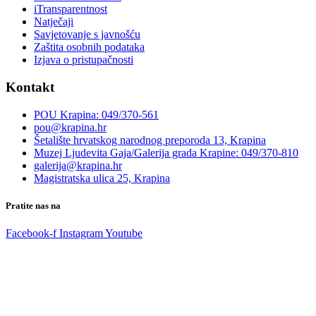
iTransparentnost
Natječaji
Savjetovanje s javnošću
Zaštita osobnih podataka
Izjava o pristupačnosti
Kontakt
POU Krapina: 049/370-561
pou@krapina.hr
Šetalište hrvatskog narodnog preporoda 13, Krapina
Muzej Ljudevita Gaja/Galerija grada Krapine: 049/370-810
galerija@krapina.hr
Magistratska ulica 25, Krapina
Pratite nas na
Facebook-f
Instagram
Youtube