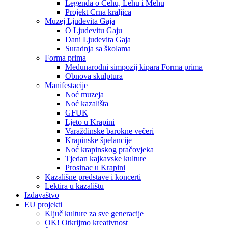
Legenda o Čehu, Lehu i Mehu
Projekt Crna kraljica
Muzej Ljudevita Gaja
O Ljudevitu Gaju
Dani Ljudevita Gaja
Suradnja sa školama
Forma prima
Međunarodni simpozij kipara Forma prima
Obnova skulptura
Manifestacije
Noć muzeja
Noć kazališta
GFUK
Ljeto u Krapini
Varaždinske barokne večeri
Krapinske špelancije
Noć krapinskog pračovjeka
Tjedan kajkavske kulture
Prosinac u Krapini
Kazališne predstave i koncerti
Lektira u kazalištu
Izdavaštvo
EU projekti
Ključ kulture za sve generacije
OK! Otkrijmo kreativnost