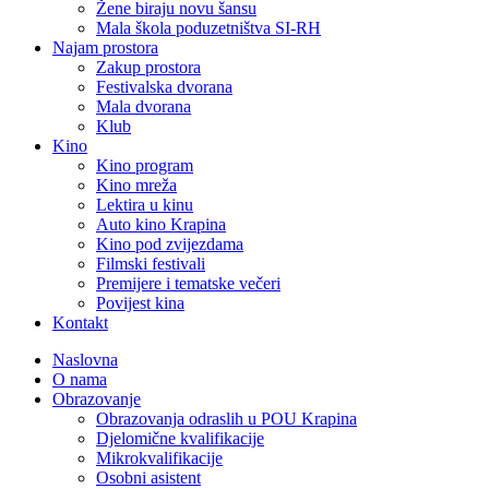
Žene biraju novu šansu
Mala škola poduzetništva SI-RH
Najam prostora
Zakup prostora
Festivalska dvorana
Mala dvorana
Klub
Kino
Kino program
Kino mreža
Lektira u kinu
Auto kino Krapina
Kino pod zvijezdama
Filmski festivali
Premijere i tematske večeri
Povijest kina
Kontakt
Naslovna
O nama
Obrazovanje
Obrazovanja odraslih u POU Krapina
Djelomične kvalifikacije
Mikrokvalifikacije
Osobni asistent