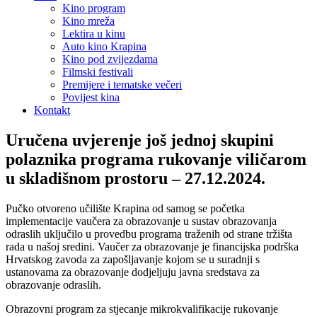
Kino program
Kino mreža
Lektira u kinu
Auto kino Krapina
Kino pod zvijezdama
Filmski festivali
Premijere i tematske večeri
Povijest kina
Kontakt
Uručena uvjerenje još jednoj skupini
polaznika programa rukovanje viličarom
u skladišnom prostoru – 27.12.2024.
Pučko otvoreno učilište Krapina od samog se početka
implementacije vaučera za obrazovanje u sustav obrazovanja
odraslih uključilo u provedbu programa traženih od strane tržišta
rada u našoj sredini. Vaučer za obrazovanje je financijska podrška
Hrvatskog zavoda za zapošljavanje kojom se u suradnji s
ustanovama za obrazovanje dodjeljuju javna sredstava za
obrazovanje odraslih.
Obrazovni program za stjecanje mikrokvalifikacije rukovanje