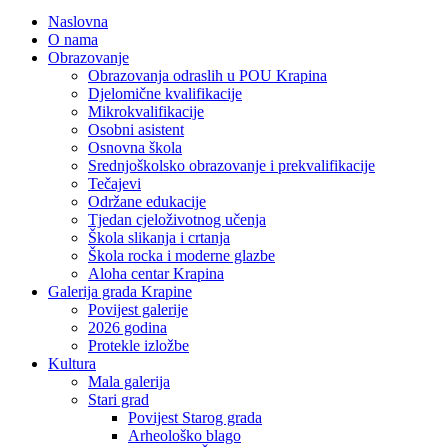
Naslovna
O nama
Obrazovanje
Obrazovanja odraslih u POU Krapina
Djelomične kvalifikacije
Mikrokvalifikacije
Osobni asistent
Osnovna škola
Srednjoškolsko obrazovanje i prekvalifikacije
Tečajevi
Održane edukacije
Tjedan cjeloživotnog učenja
Škola slikanja i crtanja
Škola rocka i moderne glazbe
Aloha centar Krapina
Galerija grada Krapine
Povijest galerije
2026 godina
Protekle izložbe
Kultura
Mala galerija
Stari grad
Povijest Starog grada
Arheološko blago